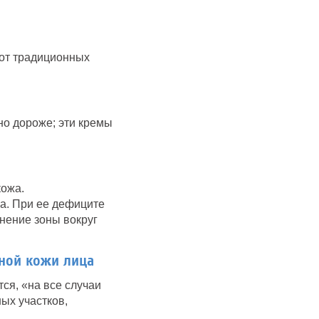
 от традиционных
но дороже; эти кремы
кожа.
а. При ее дефиците
нение зоны вокруг
ной кожи лица
ся, «на все случаи
ых участков,