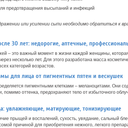
для предотвращения высыпаний и инфекций
ражении или усилении сыпи необходимо обратиться к вра
сле 30 лет: недорогие, аптечные, профессионал
жей – это важный момент в жизни каждой женщины, котора
 через несколько лет. Для этого разработана масса косметич
сех категорий возрастов.
мы для лица от пигментных пятен и веснушек
ределяется пигментными клетками – меланоцитами. Они со
, помимо оттенка, предохраняют тело от избыточного облу
ца: увлажняющие, матирующие, тонизирующие
чие прыщей и воспалений, сухость, увядание, сальный блеск
есомой причиной для приобретения нежного, легкого препар