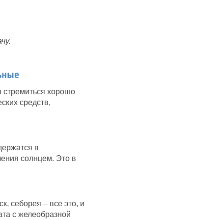
чу.
ьные
я стремиться хорошо
еских средств,
держатся в
чения солнцем. Это в
, себорея – все это, и
ата с желеобразной