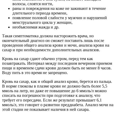
волосы, слоятся ногти,
раны и повреждения на коже не заживают в течение
длительного периода времени,
появление половой слабости у мужчин и нарушений
менструального цикла у женщин,
необъяснимая жажда и др.
Такая симптоматика должна насторожить врача, но
окончательный диагноз он сможет поставить лишь после
проведения общего анализа крови и мочи, анализа крови на
сахар и при необходимости дополнительных анализов.
Кровь на сахар сдают обычно утром, перед тем как
позавтракать. Интервал между последним вечерним приемом
пищи и временем сдачи крови должен быть не менее 8 часов.
Воду пить в это время не запрещено.
Кровь на сахар, как и общий анализ крови, берется из пальца.
В норме глюкозы в плазме крови не должно быть более 5,5
ммоль на литр, но даже ее повышение до 6 ммоль/л можно
списать на погрешности при подготовке к анализу, что
требует его пересдачи. Если же результат превышает 6,1
ммоль/л, это говорит о развитии преддиабета. Анализ мочи на
этой стадии не показывает наличия в ней сахара.