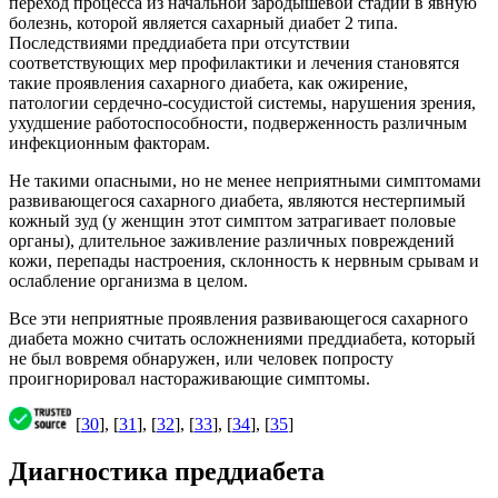
переход процесса из начальной зародышевой стадии в явную
болезнь, которой является сахарный диабет 2 типа.
Последствиями преддиабета при отсутствии
соответствующих мер профилактики и лечения становятся
такие проявления сахарного диабета, как ожирение,
патологии сердечно-сосудистой системы, нарушения зрения,
ухудшение работоспособности, подверженность различным
инфекционным факторам.
Не такими опасными, но не менее неприятными симптомами
развивающегося сахарного диабета, являются нестерпимый
кожный зуд (у женщин этот симптом затрагивает половые
органы), длительное заживление различных повреждений
кожи, перепады настроения, склонность к нервным срывам и
ослабление организма в целом.
Все эти неприятные проявления развивающегося сахарного
диабета можно считать осложнениями преддиабета, который
не был вовремя обнаружен, или человек попросту
проигнорировал настораживающие симптомы.
[
30
], [
31
], [
32
], [
33
], [
34
], [
35
]
Диагностика преддиабета