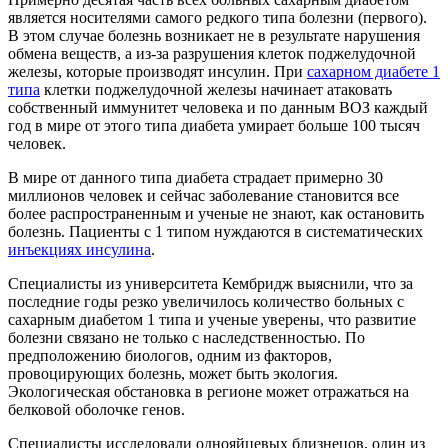
является носителями самого редкого типа болезни (первого).
В этом случае болезнь возникает не в результате нарушения
обмена веществ, а из-за разрушения клеток поджелудочной
железы, которые производят инсулин. При
сахарном диабете 1
типа
клетки поджелудочной железы начинает атаковать
собственный иммунитет человека и по данным ВОЗ каждый
год в мире от этого типа диабета умирает больше 100 тысяч
человек.
В мире от данного типа диабета страдает примерно 30
миллионов человек и сейчас заболевание становится все
более распространенным и ученые не знают, как остановить
болезнь. Пациенты с 1 типом нуждаются в систематических
инъекциях инсулина
.
Специалисты из университета Кембридж выяснили, что за
последние годы резко увеличилось количество больных с
сахарным диабетом 1 типа и ученые уверены, что развитие
болезни связано не только с наследственностью. По
предположению биологов, одним из факторов,
провоцирующих болезнь, может быть экология.
Экологическая обстановка в регионе может отражаться на
белковой оболочке генов.
Специалисты исследовали однояйцевых близнецов, один из