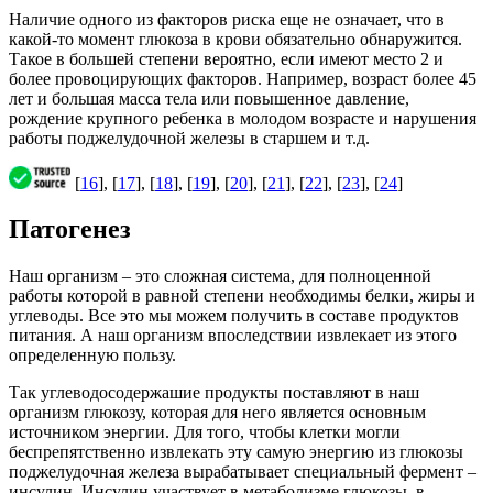
Наличие одного из факторов риска еще не означает, что в
какой-то момент глюкоза в крови обязательно обнаружится.
Такое в большей степени вероятно, если имеют место 2 и
более провоцирующих факторов. Например, возраст более 45
лет и большая масса тела или повышенное давление,
рождение крупного ребенка в молодом возрасте и нарушения
работы поджелудочной железы в старшем и т.д.
[
16
], [
17
], [
18
], [
19
], [
20
], [
21
], [
22
], [
23
], [
24
]
Патогенез
Наш организм – это сложная система, для полноценной
работы которой в равной степени необходимы белки, жиры и
углеводы. Все это мы можем получить в составе продуктов
питания. А наш организм впоследствии извлекает из этого
определенную пользу.
Так углеводосодержашие продукты поставляют в наш
организм глюкозу, которая для него является основным
источником энергии. Для того, чтобы клетки могли
беспрепятственно извлекать эту самую энергию из глюкозы
поджелудочная железа вырабатывает специальный фермент –
инсулин. Инсулин участвует в метаболизме глюкозы, в