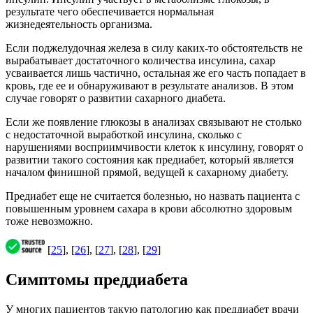
результате чего обеспечивается нормальная
жизнедеятельность организма.
Если поджелудочная железа в силу каких-то обстоятельств не
вырабатывает достаточного количества инсулина, сахар
усваивается лишь частично, остальная же его часть попадает в
кровь, где ее и обнаруживают в результате анализов. В этом
случае говорят о развитии сахарного диабета.
Если же появление глюкозы в анализах связывают не столько
с недостаточной выработкой инсулина, сколько с
нарушениями восприимчивости клеток к инсулину, говорят о
развитии такого состояния как предиабет, который является
началом финишной прямой, ведущей к сахарному диабету.
Предиабет еще не считается болезнью, но назвать пациента с
повышенным уровнем сахара в крови абсолютно здоровым
тоже невозможно.
[
25
], [
26
], [
27
], [
28
], [
29
]
Симптомы преддиабета
У многих пациентов такую патологию как преддиабет врачи