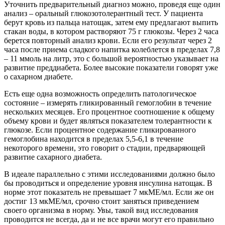
Уточнить предварительный диагноз можно, проведя еще один
анализ – оральный глюкозотолерантный тест. У пациента
берут кровь из пальца натощак, затем ему предлагают выпить
стакан воды, в котором растворяют 75 г глюкозы. Через 2 часа
берется повторный анализ крови. Если его результат через 2
часа после приема сладкого напитка колеблется в пределах 7,8
– 11 ммоль на литр, это с большой вероятностью указывает на
развитие преддиабета. Более высокие показатели говорят уже
о сахарном диабете.
Есть еще одна возможность определить патологическое
состояние – измерять гликированный гемоглобин в течение
нескольких месяцев. Его процентное соотношение к общему
объему крови и будет являться показателем толерантности к
глюкозе. Если процентное содержание гликированного
гемоглобина находится в пределах 5,5-6,1 в течение
некоторого времени, это говорит о стадии, предваряющей
развитие сахарного диабета.
В идеале параллельно с этими исследованиями должно было
бы проводиться и определение уровня инсулина натощак. В
норме этот показатель не превышает 7 мкМЕ/мл. Если же он
достиг 13 мкМЕ/мл, срочно стоит заняться приведением
своего организма в норму. Увы, такой вид исследования
проводится не всегда, да и не все врачи могут его правильно