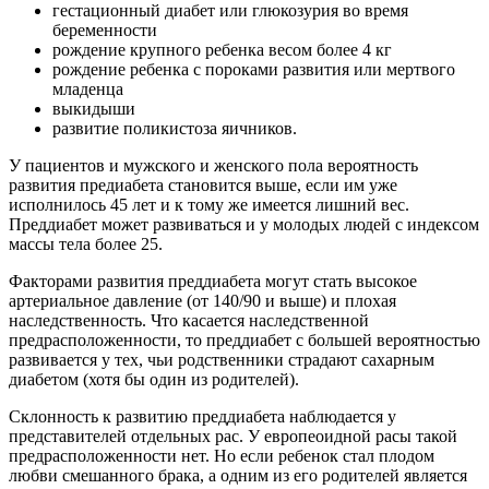
гестационный диабет или глюкозурия во время
беременности
рождение крупного ребенка весом более 4 кг
рождение ребенка с пороками развития или мертвого
младенца
выкидыши
развитие поликистоза яичников.
У пациентов и мужского и женского пола вероятность
развития предиабета становится выше, если им уже
исполнилось 45 лет и к тому же имеется лишний вес.
Преддиабет может развиваться и у молодых людей с индексом
массы тела более 25.
Факторами развития преддиабета могут стать высокое
артериальное давление (от 140/90 и выше) и плохая
наследственность. Что касается наследственной
предрасположенности, то преддиабет с большей вероятностью
развивается у тех, чьи родственники страдают сахарным
диабетом (хотя бы один из родителей).
Склонность к развитию преддиабета наблюдается у
представителей отдельных рас. У европеоидной расы такой
предрасположенности нет. Но если ребенок стал плодом
любви смешанного брака, а одним из его родителей является