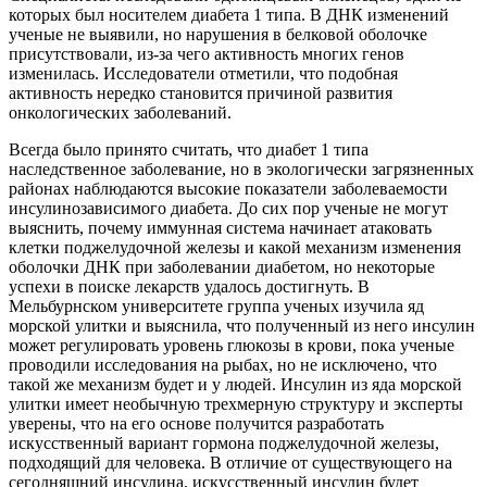
которых был носителем диабета 1 типа. В ДНК изменений
ученые не выявили, но нарушения в белковой оболочке
присутствовали, из-за чего активность многих генов
изменилась. Исследователи отметили, что подобная
активность нередко становится причиной развития
онкологических заболеваний.
Всегда было принято считать, что диабет 1 типа
наследственное заболевание, но в экологически загрязненных
районах наблюдаются высокие показатели заболеваемости
инсулинозависимого диабета. До сих пор ученые не могут
выяснить, почему иммунная система начинает атаковать
клетки поджелудочной железы и какой механизм изменения
оболочки ДНК при заболевании диабетом, но некоторые
успехи в поиске лекарств удалось достигнуть. В
Мельбурнском университете группа ученых изучила яд
морской улитки и выяснила, что полученный из него инсулин
может регулировать уровень глюкозы в крови, пока ученые
проводили исследования на рыбах, но не исключено, что
такой же механизм будет и у людей. Инсулин из яда морской
улитки имеет необычную трехмерную структуру и эксперты
уверены, что на его основе получится разработать
искусственный вариант гормона поджелудочной железы,
подходящий для человека. В отличие от существующего на
сегодняшний инсулина, искусственный инсулин будет