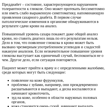
Преддиабет – состояние, характеризующееся нарушением
толерантности к глюкозе. Оно может протекать бессимптомно
или иметь слабо выраженную симптоматику, напоминающую
проявления сахарного диабета. В первом случае
патологические изменения в организме обнаруживаются в
результате сдачи крови на анализ.
Повышенный уровень сахара покажет даже общий анализ
крови, но ставить диагноз лишь по его результатам нельзя.
Дело в том, что появление глюкозы в крови может быть
вызвано чрезмерным употреблением углеводов и сладостей
накануне анализов. Если незначительное повышение уровня
глюкозы выступает как единичный случай, беспокоиться не о
чем. Другое дело, если ситуация повторяется.
Пациент может прийти к врачу и с определенными жалобами,
среди которых могут быть следующие:
появление на коже фурункулов,
проблемы с зубами, например, они преждевременно
расшатываются и выпадают, а десна воспаляются и
начинают кровоточить,
зуд на коже, особенно в области наружных половых
органов,
кожа становится очень сухой, начинают выпадать