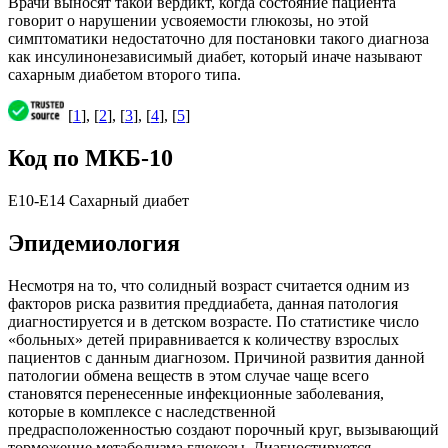
Врачи выносят такой вердикт, когда состояние пациента
говорит о нарушении усвояемости глюкозы, но этой
симптоматики недостаточно для постановки такого диагноза
как инсулинонезависимый диабет, который иначе называют
сахарным диабетом второго типа.
[
1
], [
2
], [
3
], [
4
], [
5
]
Код по МКБ-10
E10-E14 Сахарный диабет
Эпидемиология
Несмотря на то, что солидный возраст считается одним из
факторов риска развития преддиабета, данная патология
диагностируется и в детском возрасте. По статистике число
«больных» детей приравнивается к количеству взрослых
пациентов с данным диагнозом. Причиной развития данной
патологии обмена веществ в этом случае чаще всего
становятся перенесенные инфекционные заболевания,
которые в комплексе с наследственной
предрасположенностью создают порочный круг, вызывающий
торможение метаболизма глюкозы. Диагностируется