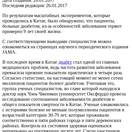
Дата создания: 26.01.2017
Последняя редакция: 26.01.2017
По результатам масштабных экспериментов, которые
проводились в Китае, было обнаружено, что пациенты,
больные диабетом, из-за особенностей заболевания теряют
примерно 9 лет своей жизни.
С соответствующими выводами специалистов можно
ознакомиться на страницах научного периодического издания
JAMA.
В последнее время в Китае
диабет
стал одной из главных
медицинских проблем, ведь частота развития заболевания
превысила прежние показатели практически в четыре раза.
Согласно статистике, на настоящий момент не менее сотни
миллионов пациентов болеют диабетом. Учитывая это,
группа ученых специалистов, во главе которой находился
доктор наук Чэнь Чженмин (университет Оксфорда) провела
исследование соотношения заболеваемости диабетом и
общего показателя смертности в Китае. Ученые ознакомились
с историями болезни не меньше полумиллиона пациентов в
возрастной категории 30-79 лет, которые проживали
соответственно в пяти районах города и пяти деревенских
районах. Контроль их состояния здоровья оценивался
непрерывно на протяжении десяти лет. Среди участников