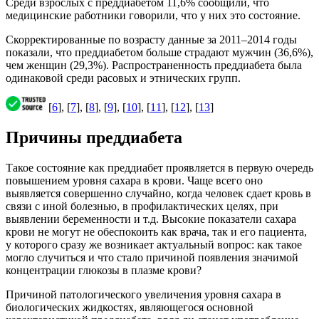
Среди взрослых с преддиабетом 11,6% сообщили, что
медицинские работники говорили, что у них это состояние.
Скорректированные по возрасту данные за 2011–2014 годы
показали, что преддиабетом больше страдают мужчин (36,6%),
чем женщин (29,3%). Распространенность преддиабета была
одинаковой среди расовых и этнических групп.
[
6
], [
7
], [
8
], [
9
], [
10
], [
11
], [
12
], [
13
]
Причины преддиабета
Такое состояние как преддиабет проявляется в первую очередь
повышением уровня сахара в крови. Чаще всего оно
выявляется совершенно случайно, когда человек сдает кровь в
связи с иной болезнью, в профилактических целях, при
выявлении беременности и т.д. Высокие показатели сахара
крови не могут не обеспокоить как врача, так и его пациента,
у которого сразу же возникает актуальный вопрос: как такое
могло случиться и что стало причиной появления значимой
концентрации глюкозы в плазме крови?
Причиной патологического увеличения уровня сахара в
биологических жидкостях, являющегося основной