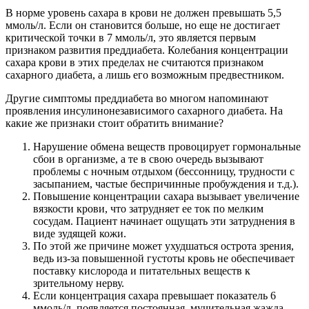
В норме уровень сахара в крови не должен превышать 5,5
ммоль/л. Если он становится больше, но еще не достигает
критической точки в 7 ммоль/л, это является первым
признаком развития преддиабета. Колебания концентрации
сахара крови в этих пределах не считаются признаком
сахарного диабета, а лишь его возможным предвестником.
Другие симптомы преддиабета во многом напоминают
проявления инсулинонезависимого сахарного диабета. На
какие же признаки стоит обратить внимание?
Нарушение обмена веществ провоцирует гормональные
сбои в организме, а те в свою очередь вызывают
проблемы с ночным отдыхом (бессонницу, трудности с
засыпанием, частые беспричинные пробуждения и т.д.).
Повышение концентрации сахара вызывает увеличение
вязкости крови, что затрудняет ее ток по мелким
сосудам. Пациент начинает ощущать эти затруднения в
виде зудящей кожи.
По этой же причине может ухудшаться острота зрения,
ведь из-за повышенной густоты кровь не обеспечивает
поставку кислорода и питательных веществ к
зрительному нерву.
Если концентрация сахара превышает показатель 6
ммоль/л, появляется постоянная, мучительная жажда,