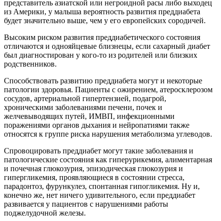
представитель азиатской или негроидной расы либо выходец
из Америки, у малыша вероятность развития преддиабета
будет значительно выше, чем у его европейских сородичей.
Высоким риском развития преддиабетического состояния
отличаются и однояйцевые близнецы, если сахарный диабет
был диагностирован у кого-то из родителей или близких
родственников.
Способствовать развитию преддиабета могут и некоторые
патологии здоровья. Пациенты с ожирением, атеросклерозом
сосудов, артериальной гипертензией, подагрой,
хроническими заболеваниями печени, почек и
желчевыводящих путей, ИМВП, инфекционными
поражениями органов дыхания и нейропатиями также
относятся к группе риска нарушения метаболизма углеводов.
Спровоцировать преддиабет могут такие заболевания и
патологические состояния как гиперурикемия, алиментарная
и почечная глюкозурия, эпизодическая глюкозурия и
гипергликемия, проявляющиеся в состоянии стресса,
парадонтоз, фурункулез, спонтанная гипогликемия. Ну и,
конечно же, нет ничего удивительного, если преддиабет
развивается у пациентов с нарушениями работы
поджелудочной железы.