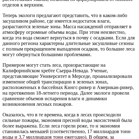
отделов к верхним.
Теперь экологи предлагают представить, что в каком-либо
засушливом районе, где имеется недостаток влаги,
разрастаются зеленые зоны. Масса насаждений отправляет в
атмосферу огромные объемы воды. При этом неизвестно,
когда эта вода сможет вернуться в почву с осадками. Если для
данного региона характерны длительные засушливые сезоны
с полным прекращением выпадения осадков, то большие леса
могут обернуться большими проблемами.
Примером могут стать леса, произрастающие на
Калифорнийском хребте Сьерра-Невада. Ученые,
представляющие Университет в Мерседе, проанализировали
изменение общей транспирации в зеленых зонах,
расположенных в бассейнах Кингс-ривер и Американ-ривер,
на протяжении 18-летнего периода. Далее экологи провели
сравнение объемов испарения влаги и динамики
возникновения лесных пожаров.
Оказалось, что в те времена, когда в лесах происходили
сильные пожары, экономия пресной воды экосистемой была
более выражена. Если леса горели реже, то и экономия
становилась меньшей (соответственно, 17 миллиардов тонн
воды и 3,7 миллиардов тонн ежегодно). В общем, за