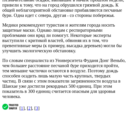
привели к тому, что на город обрушился грязевой дождь. К
общей неблагоприятной обстановке прибавляются песчаные
бури. Одна идет с севера, другая - со стороны побережья.
Медики рекомендуют туристам и жителям города носить
защитные маски. Однако лицам с респираторными
проблемами они вряд ли помогут. Некоторые эксперты
выступили с критикой властей, обвиняя их в том, что
превентивные меры (к примеру, высадка деревьев) могли бы
улучшить экологическую обстановку.
По словам специалиста из Университета Фуданя Донг Веньбо,
чем большее расстояние песчаной буре приходится пройти,
тем меньшие частички остаются в воздухе. Поэтому дождь
способен осадить лишь малую часть крупных, твердых
частиц. В связи с этим показатели загрязненности воздуха в
Шанхае уже достигли рекордных 500 единиц. При этом
показатель в 300 единиц считается опасным для здоровья
человека.
[
1
], [
2
], [
3
]