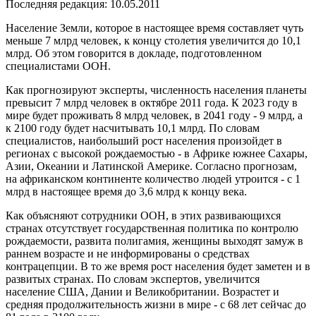
Последняя редакция: 10.05.2011
Население Земли, которое в настоящее время составляет чуть
меньше 7 млрд человек, к концу столетия увеличится до 10,1
млрд. Об этом говорится в докладе, подготовленном
специалистами ООН.
Как прогнозируют эксперты, численность населения планеты
превысит 7 млрд человек в октябре 2011 года. К 2023 году в
мире будет проживать 8 млрд человек, в 2041 году - 9 млрд, а
к 2100 году будет насчитывать 10,1 млрд. По словам
специалистов, наибольший рост населения произойдет в
регионах с высокой рождаемостью - в Африке южнее Сахары,
Азии, Океании и Латинской Америке. Согласно прогнозам,
на африканском континенте количество людей утроится - с 1
млрд в настоящее время до 3,6 млрд к концу века.
Как объясняют сотрудники ООН, в этих развивающихся
странах отсутствует государственная политика по контролю
рождаемости, развита полигамия, женщины выходят замуж в
раннем возрасте и не информированы о средствах
контрацепции. В то же время рост населения будет заметен и в
развитых странах. По словам экспертов, увеличится
население США, Дании и Великобритании. Возрастет и
средняя продолжительность жизни в мире - с 68 лет сейчас до