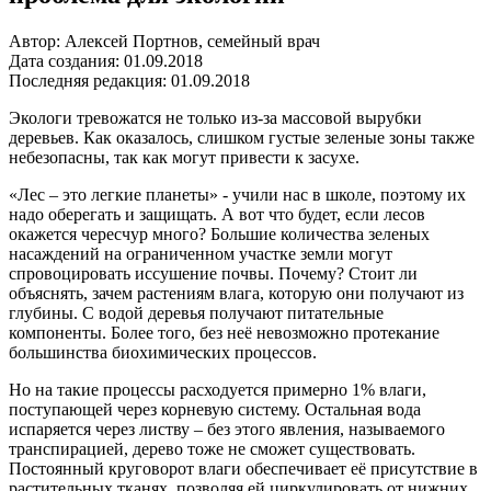
Автор: Алексей Портнов, семейный врач
Дата создания: 01.09.2018
Последняя редакция: 01.09.2018
Экологи тревожатся не только из-за массовой вырубки
деревьев. Как оказалось, слишком густые зеленые зоны также
небезопасны, так как могут привести к засухе.
«Лес – это легкие планеты» - учили нас в школе, поэтому их
надо оберегать и защищать. А вот что будет, если лесов
окажется чересчур много? Большие количества зеленых
насаждений на ограниченном участке земли могут
спровоцировать иссушение почвы. Почему? Стоит ли
объяснять, зачем растениям влага, которую они получают из
глубины. С водой деревья получают питательные
компоненты. Более того, без неё невозможно протекание
большинства биохимических процессов.
Но на такие процессы расходуется примерно 1% влаги,
поступающей через корневую систему. Остальная вода
испаряется через листву – без этого явления, называемого
транспирацией, дерево тоже не сможет существовать.
Постоянный круговорот влаги обеспечивает её присутствие в
растительных тканях, позволяя ей циркулировать от нижних