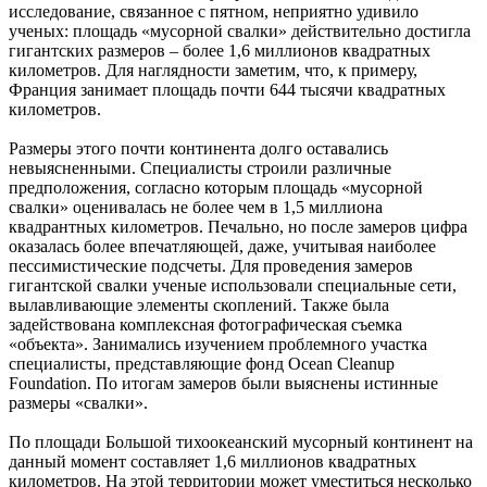
исследование, связанное с пятном, неприятно удивило
ученых: площадь «мусорной свалки» действительно достигла
гигантских размеров – более 1,6 миллионов квадратных
километров. Для наглядности заметим, что, к примеру,
Франция занимает площадь почти 644 тысячи квадратных
километров.
Размеры этого почти континента долго оставались
невыясненными. Специалисты строили различные
предположения, согласно которым площадь «мусорной
свалки» оценивалась не более чем в 1,5 миллиона
квадрантных километров. Печально, но после замеров цифра
оказалась более впечатляющей, даже, учитывая наиболее
пессимистические подсчеты. Для проведения замеров
гигантской свалки ученые использовали специальные сети,
вылавливающие элементы скоплений. Также была
задействована комплексная фотографическая съемка
«объекта». Занимались изучением проблемного участка
специалисты, представляющие фонд Ocean Cleanup
Foundation. По итогам замеров были выяснены истинные
размеры «свалки».
По площади Большой тихоокеанский мусорный континент на
данный момент составляет 1,6 миллионов квадратных
километров. На этой территории может уместиться несколько