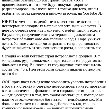
нынешние развивающиеся страны превратятся в
процветающие, и там тоже будут покупать дорогие
разрекламированные компьютеры только для того, чтобы
разбить их перед камерой и выложить ролик на YouTube 3D.
ЮНЕП отмечает, что дешёвые и качественные источники
некоторых необходимых материалов уже заканчиваются. В
первую очередь речь идёт, конечно, о нефти, меди и золоте.
Разумеется, получение таких материалов в дальнейшем
потребует бóльших объёмов топлива и воды. Пора учиться
делать больше с меньшими затратами, тогда производство
будет не зависеть от экономического роста, а опережать его.
Сегодня жители богатых стран потребляют в среднем 16 т
минералов, руд, ископаемых видов топлива и продуктов из
биомассы в год. В некоторых государствах этот показатель
составляет 40 т. При этом один средний индиец потребляет
всего 4 т.
ООН призывает немедленно заморозить уровень потребления
в богатых странах и серьёзно переосмыслить инвестирование
в технологические, финансовые и социальные инновации.
«Люди убеждены в том, что экологическая цена, которую мы
платим за экономическое богатство, — неизбежное зло. Мы
больше не можем и не должны действовать так, словно
компромисс невозможен», — вопиет исполнительный