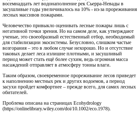
восемнадцать лет водонаполнение рек Сьерра-Невады в
засушливые годы увеличивалось на 10% - из-за прореживания
лесных массивов пожарами.
Человечество привыкло оценивать лесные пожары лишь с
негативной точки зрения. Но на самом деле, как утверждают
ученые, это своеобразный естественный отбор, необходимый
для стабилизации экосистемы. Безусловно, слишком частые
возгорания – это в любом случае нехорошо. Но и отсутствие
таковых делает леса излишне плотными, и засушливый
период может стать ещё более сухим, ведь огромная масса
насаждений отправляет в атмосферу тонны влаги.
Таким образом, своевременное прореживание лесов приведет
к наполнению местных рек и других водоемов, а период
засухи пройдет комфортнее – прежде всего, для самих лесных
обитателей.
Проблема описана на страницах Ecohydrology
(https://onlinelibrary.wiley.com/doi/10.1002/eco.1978).