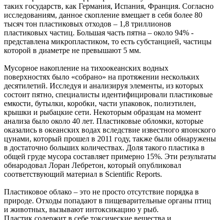
таких государств, как Германия, Испания, Франция. Согласно
исследованиям, данное скопление вмещает в себя более 80
тысяч тон пластиковых отходов – 1,8 триллионов
пластиковых частиц. Большая часть пятна – около 94% -
представлена микропластиком, то есть субстанцией, частицы
которой в диаметре не превышают 5 мм.
Мусорное накопление на тихоокеанских водных
поверхностях было «собрано» на протяжении нескольких
десятилетий. Исследуя и анализируя элементы, из которых
состоит пятно, специалисты идентифицировали пластиковые
емкости, бутылки, коробки, части упаковок, полиэтилен,
крышки и рыбацкие сети. Некоторым образцам на момент
анализа было около 40 лет. Пластиковые обломки, которые
оказались в океанских водах вследствие известного японского
цунами, который прошел в 2011 году, также были обнаружены
в достаточно больших количествах. Доля такого пластика в
общей груде мусора составляет примерно 15%. Эти результаты
обнародовал Лоран Лебретон, который опубликовал
соответствующий материал в Scientific Reports.
Пластиковое облако – это не просто отсутствие порядка в
природе. Отходы попадают в пищеварительные органы птиц
и животных, вызывают интоксикацию у рыб.
Пластик содержит в себе токсические вещества и