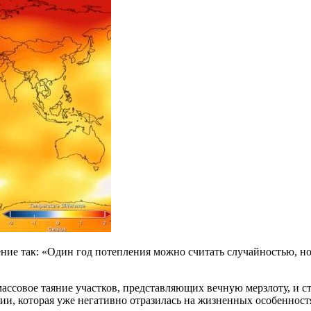
ие так: «Один год потепления можно считать случайностью, но 
массовое таяние участков, представляющих вечную мерзлоту, и
ии, которая уже негативно отразилась на жизненных особеннос