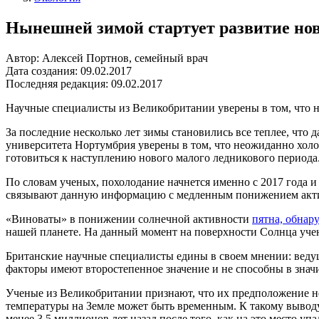
Нынешней зимой стартует развитие нов
Автор: Алексей Портнов, семейный врач
Дата создания: 09.02.2017
Последняя редакция: 09.02.2017
Научные специалисты из Великобритании уверены в том, что 
За последние несколько лет зимы становились все теплее, что
университета Нортумбрия уверены в том, что неожиданно холод
готовиться к наступлению нового малого ледникового периода
По словам ученых, похолодание начнется именно с 2017 года и 
связывают данную информацию с медленным понижением актив
«Виноваты» в понижении солнечной активности
пятна, обнар
нашей планете. На данный момент на поверхности Солнца учен
Британские научные специалисты едины в своем мнении: ведущ
факторы имеют второстепенное значение и не способны в знач
Ученые из Великобритании признают, что их предположение не
температуры на Земле может быть временным. К такому выводу
менее 3,5 миллионов лет назад после того, как на это место упа