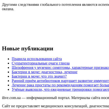
Другими следствиями глобального потепления являются испеп
океана.
Новые публикации
Правила использования сайта
Супратенториальные очаги глиоза
Шизофрения у мужчин: симптомы, характерные признак
Бактерии в моче: диагностика, лечение
Бактерии в моче: что это значит?
Ранний приём антибиотиков нарушает развитие иммунит
Лечение рака простаты по рекомендациям помогает боль
Учёные выяснили, что ежедневные тренировки помогают
ilive.com.ua — информационный портал. Материалы сайта нос
Сайт не предоставляет медицинских консультаций, диагностики