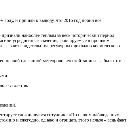
году, и пришли к выводу, что 2016 год побил все
 признали наиболее теплым за весь исторический период
евысили усредненные значения, фиксируемые в прошлом
 указывают свидетельства регулярных докладов космического
н первой сделанной метеорологической записи – а было это в
ыми.
лого столетия.
людений.
мментирует сложившуюся ситуацию: «По нашим наблюдениям,
тоянно и ежегодно, однако и отрицать этого нельзя – ведь факт