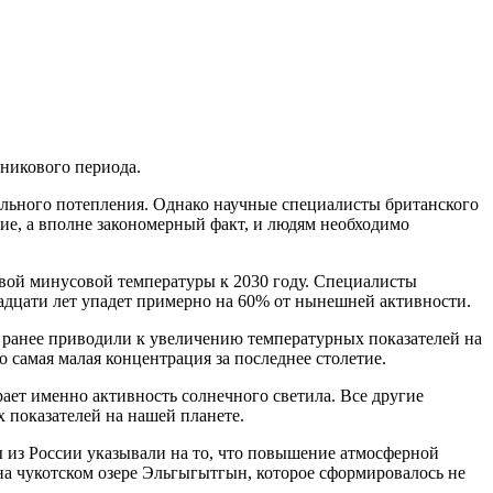
никового периода.
бального потепления. Однако научные специалисты британского
ние, а вполне закономерный факт, и людям необходимо
ковой минусовой температуры к 2030 году. Специалисты
цати лет упадет примерно на 60% от нынешней активности.
и ранее приводили к увеличению температурных показателей на
самая малая концентрация за последнее столетие.
ет именно активность солнечного светила. Все другие
 показателей на нашей планете.
ы из России указывали на то, что повышение атмосферной
а чукотском озере Эльгыгытгын, которое сформировалось не