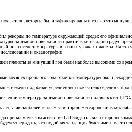
оказатели, которые были зафиксированы в только что минувшем 
бил рекорды по температуре окружающей среды: его официально
ературы на земной поверхности практически на один градус пр
дный показатель температуры в разных уголках планеты. На это
исследований и океанографии.
шей планеты за минувший год были наиболее высокими со време
ьми месяцев прошлого года отметки температуры были рекордн
 выше, нежели подобный усредненный показатель середины прош
 значение температур на земной поверхности поднялось на 1,1°C.
х лет, став наиболее теплым за историю метеорологических наб
рда при космическом агентстве Г. Шмидт со своей стороны ко
будем утверждать, что подобная тенденция будет иметь место пос