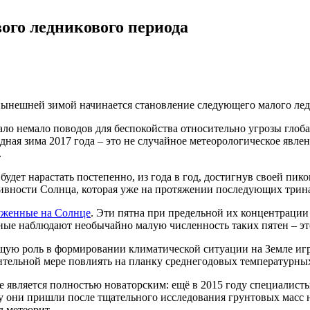
ого ледникового периода
нынешней зимой начинается становление следующего малого лед
 дало немало поводов для беспокойства относительно угрозы гло
ная зима 2017 года – это не случайное метеорологическое явле
.
будет нарастать постепенно, из года в год, достигнув своей пи
ности Солнца, которая уже на протяжении последующих тринад
уженные на Солнце
. Эти пятна при предельной их концентраци
ые наблюдают необычайно малую численность таких пятен – это 
ую роль в формировании климатической ситуации на Земле игра
ительной мере повлиять на планку среднегодовых температурных
 является полностью новаторским: ещё в 2015 году специалист
 они пришли после тщательного исследования грунтовых масс н
л метеорит.