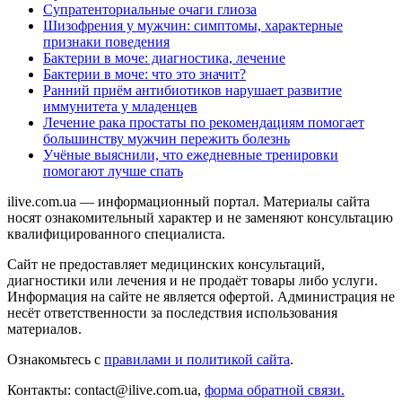
Супратенториальные очаги глиоза
Шизофрения у мужчин: симптомы, характерные
признаки поведения
Бактерии в моче: диагностика, лечение
Бактерии в моче: что это значит?
Ранний приём антибиотиков нарушает развитие
иммунитета у младенцев
Лечение рака простаты по рекомендациям помогает
большинству мужчин пережить болезнь
Учёные выяснили, что ежедневные тренировки
помогают лучше спать
ilive.com.ua — информационный портал. Материалы сайта
носят ознакомительный характер и не заменяют консультацию
квалифицированного специалиста.
Сайт не предоставляет медицинских консультаций,
диагностики или лечения и не продаёт товары либо услуги.
Информация на сайте не является офертой. Администрация не
несёт ответственности за последствия использования
материалов.
Ознакомьтесь с
правилами и политикой сайта
.
Контакты: contact@ilive.com.ua,
форма обратной связи.