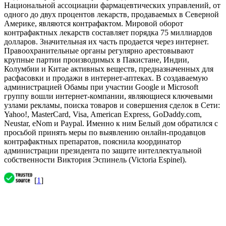
Национальной ассоциации фармацевтических управлений, от
одного до двух процентов лекарств, продаваемых в Северной
Америке, являются контрафактом. Мировой оборот
контрафактных лекарств составляет порядка 75 миллиардов
долларов. Значительная их часть продается через интернет.
Правоохранительные органы регулярно арестовывают
крупные партии производимых в Пакистане, Индии,
Колумбии и Китае активных веществ, предназначенных для
расфасовки и продажи в интернет-аптеках. В создаваемую
администрацией Обамы при участии Google и Microsoft
группу вошли интернет-компании, являющиеся ключевыми
узлами рекламы, поиска товаров и совершения сделок в Сети:
Yahoo!, MasterCard, Visa, American Express, GoDaddy.com,
Neustar, eNom и Paypal. Именно к ним Белый дом обратился с
просьбой принять меры по выявлению онлайн-продавцов
контрафактных препаратов, пояснила координатор
администрации президента по защите интеллектуальной
собственности Виктория Эспинель (Victoria Espinel).
[
1
]