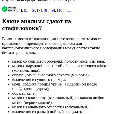
[
4
], [
5
], [
6
], [
7
], [
8
], [
9
], [
10
], [
11
]
Какие анализы сдают на
стафилококк?
В зависимости от локализации патологии, симптомов ее
проявления и предварительного диагноза для
бактериологического исследования могут браться такие
биоматериалы, как:
мазок со слизистой оболочки полости носа и из зева;
мазок с наружной слизистой оболочки глазного яблока
(конъюнктивы);
образец откашливаемого секрета (мокроты);
выделения из ушного прохода;
моча (средняя порция урины, выделенной после
пробуждения утром);
образец кала;
мазок из влагалища (вагинальный), из канала шейки
матки (цервикальный);
мазок из анального отверстия (ректальный);
выделения из раны (гнойный экссудат);