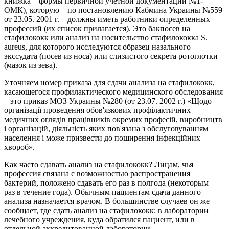
книжка – формы первичной учетной документации №1-
ОМК), которую – по постановлению Кабмина Украины №559
от 23.05. 2001 г. – должны иметь работники определенных
профессий (их список прилагается). Это бакпосев на
стафилококк или анализ на носительство стафилококка S.
aureus, для которого исследуются образец назального
экссудата (посев из носа) или слизистого секрета ротоглотки
(мазок из зева).
Уточняем номер приказа для сдачи анализа на стафилококк,
касающегося профилактического медицинского обследования
– это приказ МОЗ Украины №280 (от 23.07. 2002 г.) «Щодо
організації проведення обов'язкових профілактичних
медичних оглядів працівників окремих професій, виробництв
і організацій, діяльність яких пов'язана з обслуговуванням
населення і може призвести до поширення інфекційних
хвороб».
Как часто сдавать анализ на стафилококк? Лицам, чья
профессия связана с возможностью распространения
бактерий, положено сдавать его раз в полгода (некоторым –
раз в течение года). Обычным пациентам сдача данного
анализа назначается врачом. В большинстве случаев он же
сообщает, где сдать анализ на стафилококк: в лаборатории
лечебного учреждения, куда обратился пациент, или в
отдельной аккредитованной лаборатории.