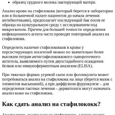
образец грудного молока лактирующей матери.
Анализ крови на стафилококк (который берется в лаборатории
или в больничной палате пациентов до начала лечения
антибиотиками), предполагает последующий бак посев ее
образца на культуральную среду с исследованием под
микроскопом. Причем для большей точности определения
инфекционного агента часто проводят повторный анализ на
стафилококк.
Определить наличие стафилококков в крови у
персистирующих носителей можно по значительно более
высоким титрам антистафилококкового сывороточного
антитела, выявляемого путем двухстадийного осаждения
белков или иммуноферментным анализом (ELISA).
При тяжелых формах угревой сыпи или фолликулита может
потребоваться анализ на стафилококк на лице (берется мазок с
элементов высыпаний), а при диффузном фурункулезе – для
определения тактики лечения – дерматологи могут назначать
анализ кожи на стафилококк.
Как сдать анализ на стафилококк?
Анализ мочи, анализ кала на стафилококк, а также анализ