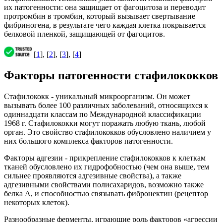
их патогенности: она защищает от фагоцитоза и переводит
протромбин в тромбин, который вызывает свертывание
фибриногена, в результате чего каждая клетка покрывается
белковой пленкой, защищающей от фагоцитов.
[
1
], [
2
], [
3
], [
4
]
Факторы патогенности стафилококков
Стафилококк - уникальный микроорганизм. Он может
вызывать более 100 различных заболеваний, относящихся к
одиннадцати классам по Международной классификации
1968 г. Стафилококки могут поражать любую ткань, любой
орган. Это свойство стафилококков обусловлено наличием у
них большого комплекса факторов патогенности.
Факторы адгезии - прикрепление стафилококков к клеткам
тканей обусловлено их гидрофобностью (чем она выше, тем
сильнее проявляются адгезивные свойства), а также
адгезивными свойствами полисахаридов, возможно также
белка А, и способностью связывать фибронектин (рецептор
некоторых клеток).
Разнообразные ферменты, играющие роль факторов «агрессии