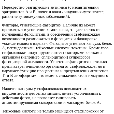
Перекрестно реагирующие антигены (с изоантигенами
эритроцитов А и В, почек и кожи - индукция аутоантител,
развитие аутоиммунных заболеваний).
Факторы, угнетающие фагоцитоз. Наличие их может
проявляться в угнетении хемотаксиса, защите клеток от
поглощения фагоцитами, в обеспечении стафилококкам
возможности размножаться в фагоцитах и блокировке
«окислительного взрыва». Фагоцитоз угнетают капсула, белок
А, пептидогликан, тейхоевые кислоты, токсины. Кроме того,
стафилококки индуцируют синтез некоторыми клетками
организма (например, спленоцитами) супрессоров
фагоцитарной активности. Угнетение фагоцитоза не только
препятствует очищению организма от стафилококков, но и
нарушает функцию процессинга и представления антигенов
Т- и В-лимфоцитам, что ведет к снижению силы иммунного
ответа.
Наличие капсулы у стафилококков повышает их
вирулентность для белых мышей, делает устойчивыми к
действию фагов, не позволяет типировать
агглютинирующими сыворотками и маскирует белок А.
Тейхоевые кислоты не только защищают стафилококки от