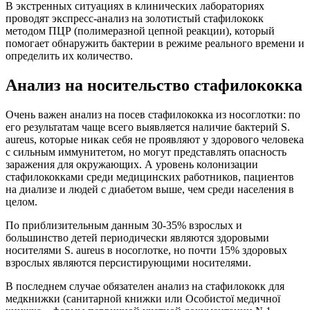
В экстренных ситуациях в клинических лабораториях
проводят экспресс-анализ на золотистый стафилококк
методом ПЦР (полимеразной цепной реакции), который
помогает обнаружить бактерии в режиме реального времени и
определить их количество.
Анализ на носительство стафилококка
Очень важен анализ на посев стафилококка из носоглотки: по
его результатам чаще всего выявляется наличие бактерий S.
aureus, которые никак себя не проявляют у здорового человека
с сильным иммунитетом, но могут представлять опасность
заражения для окружающих. А уровень колонизации
стафилококками среди медицинских работников, пациентов
на диализе и людей с диабетом выше, чем среди населения в
целом.
По приблизительным данным 30-35% взрослых и
большинство детей периодически являются здоровыми
носителями S. aureus в носоглотке, но почти 15% здоровых
взрослых являются персистирующими носителями.
В последнем случае обязателен анализ на стафилококк для
медкнижки (санитарной книжки или Особистої медичної