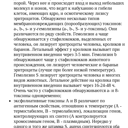
порой. Через нее и происходит вход и выход небольших
молекул и ионов, что ведет к набуханию и гибели
клеток, имеющих ядро, и осмотическому лизису
эритроцитов. Обнаружено несколько типов
мембраноповреждающих (порообразующих) токсинов:
а-, b-, s- и у-гемолизины (а-, b-, S- и у-токсины). Они
различаются по ряду свойств. Гемолизин а чаще
обнаруживается у стафилококков, выделенных от
человека, он лизирует эритроциты человека, кроликов и
баранов. Летальный эффект у кроликов вызывает при
внутривенном введении через 3-5 мин. Гемолизин b
обнаруживают чаще у стафилококков животного
происхождения, он лизирует человеческие и бараньи
эритроциты (лучше при более низкой температуре).
Гемолизин S лизирует эритроциты человека и многих
видов животных. Летальное действие на кролика при
внутривенном введении вызывает через 16-24-48 ч.
Очень часто у стафилококков обнаруживаются а- и 8-
токсины одновременно;
эксфолиативные токсины А и В различают по
антигенным свойствам, отношtнию к температуре (А -
термостабилен, В - термолабилен), локализации генов,
контролирующих их синтез (А контролируется
хромосомным геном, В - плазмидным). Нередко у
одного и того же штамма S. aureus синтезируются оба