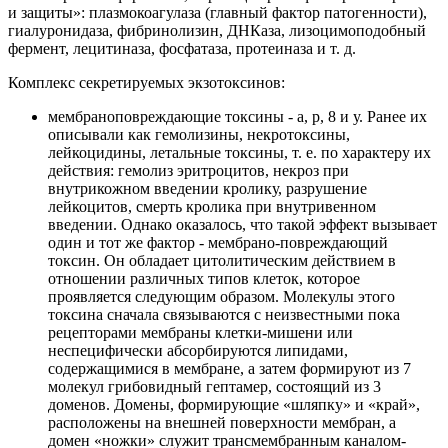
и защиты»: плазмокоагулаза (главный фактор патогенности),
гиалуронидаза, фибринолизин, ДНКаза, лизоцимоподобный
фермент, лецитиназа, фосфатаза, протеиназа и т. д.
Комплекс секретируемых экзотоксинов:
мембраноповреждающие токсины - а, р, 8 и у. Ранее их
описывали как гемолизины, некротоксины,
лейкоцидины, летальные токсины, т. е. по характеру их
действия: гемолиз эритроцитов, некроз при
внутрикожном введении кролику, разрушение
лейкоцитов, смерть кролика при внутривенном
введении. Однако оказалось, что такой эффект вызывает
один и тот же фактор - мембрано-повреждающий
токсин. Он обладает цитолитическим действием в
отношении различных типов клеток, которое
проявляется следующим образом. Молекулы этого
токсина сначала связываются с неизвестными пока
рецепторами мембраны клетки-мишени или
неспецифически абсорбируются липидами,
содержащимися в мембране, а затем формируют из 7
молекул грибовидный гептамер, состоящий из 3
доменов. Домены, формирующие «шляпку» и «край»,
расположены на внешней поверхности мембран, а
домен «ножки» служит трансмембранным каналом-