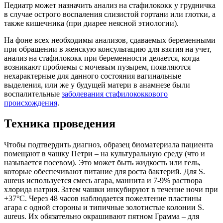
Педиатр может назначить анализ на стафилококк у грудничка
в случае острого воспаления слизистой гортани или глотки, а
также кишечника (при диарее неясной этиологии).
На фоне всех необходимы анализов, сдаваемых беременными
при обращении в женскую консультацию для взятия на учет,
анализ на стафилококк при беременности делается, когда
возникают проблемы с мочевым пузырем, появляются
нехарактерные для данного состояния вагинальные
выделения, или же у будущей матери в анамнезе были
воспалительные
заболевания стафилококкового
происхождения
.
Техника проведения
Чтобы подтвердить диагноз, образец биоматериала пациента
помещают в чашку Петри – на культуральную среду (что и
называется посевом). Это может быть жидкость или гель,
которые обеспечивают питание для роста бактерий. Для S.
aureus используется смесь агара, маннита и 7-9% раствора
хлорида натрия. Затем чашки инкубируют в течение ночи при
+37°С. Через 48 часов наблюдается пожелтение пластины
агара с одной стороны и типичные золотистые колонии S.
aureus. Их обязательно окрашивают пятном Грамма – для