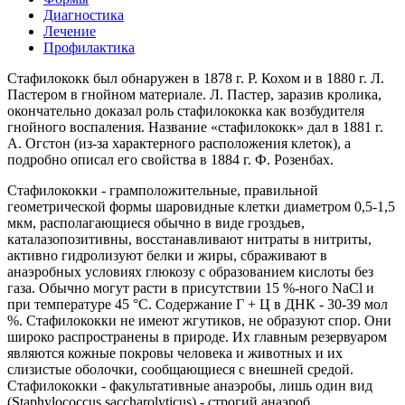
Диагностика
Лечение
Профилактика
Стафилококк был обнаружен в 1878 г. Р. Кохом и в 1880 г. Л.
Пастером в гнойном материале. Л. Пастер, заразив кролика,
окончательно доказал роль стафилококка как возбудителя
гнойного воспаления. Название «стафилококк» дал в 1881 г.
А. Огстон (из-за характерного расположения клеток), а
подробно описал его свойства в 1884 г. Ф. Розенбах.
Стафилококки - грамположительные, правильной
геометрической формы шаровидные клетки диаметром 0,5-1,5
мкм, располагающиеся обычно в виде гроздьев,
каталазопозитивны, восстанавливают нитраты в нитриты,
активно гидролизуют белки и жиры, сбраживают в
анаэробных условиях глюкозу с образованием кислоты без
газа. Обычно могут расти в присутствии 15 %-ного NaCl и
при температуре 45 °С. Содержание Г + Ц в ДНК - 30-39 мол
%. Стафилококки не имеют жгутиков, не образуют спор. Они
широко распространены в природе. Их главным резервуаром
являются кожные покровы человека и животных и их
слизистые оболочки, сообщающиеся с внешней средой.
Стафилококки - факультативные анаэробы, лишь один вид
(Staphylococcus saccharolyticus) - строгий анаэроб.