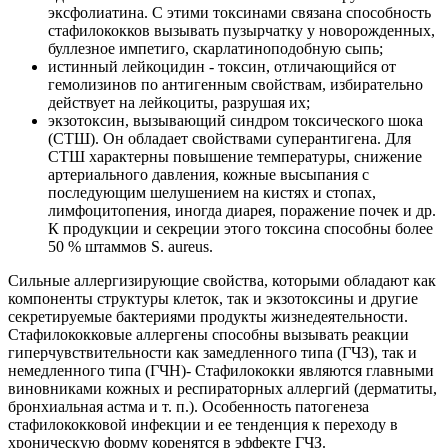
эксфолиатина. С этими токсинами связана способность
стафилококков вызывать пузырчатку у новорожденных,
буллезное импетиго, скарлатиноподобную сыпь;
истинный лейкоцидин - токсин, отличающийся от
гемолизинов по антигенным свойствам, избирательно
действует на лейкоциты, разрушая их;
экзотоксин, вызывающий синдром токсического шока
(СТШ). Он обладает свойствами суперантигена. Для
СТШ характерны повышение температуры, снижение
артериального давления, кожные высыпания с
последующим шелушением на кистях и стопах,
лимфоцитопения, иногда диарея, поражение почек и др.
К продукции и секреции этого токсина способны более
50 % штаммов S. aureus.
Сильные аллергизирующие свойства, которыми обладают как
компоненты структуры клеток, так и экзотоксины и другие
секретируемые бактериями продукты жизнедеятельности.
Стафилококковые аллергены способны вызывать реакции
гиперчувствительности как замедленного типа (ГЧЗ), так и
немедленного типа (ГЧН)- Стафилококки являются главными
виновниками кожных и респираторных аллергий (дерматиты,
бронхиальная астма и т. п.). Особенность патогенеза
стафилококковой инфекции и ее тенденция к переходу в
хроническую форму коренятся в эффекте ГЧЗ.