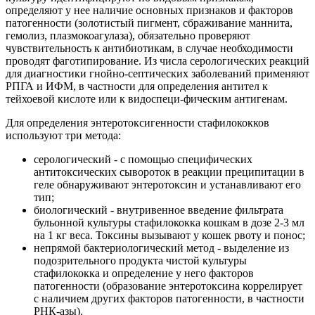
определяют у нее наличие основных признаков и факторов
патогенности (золотистый пигмент, сбраживание маннита,
гемолиз, плазмокоагулаза), обязательно проверяют
чувствительность к антибиотикам, в случае необходимости
проводят фаготипирование. Из числа серологических реакций
для диагностики гнойно-септических заболеваний применяют
РПГА и ИФМ, в частности для определения антител к
тейхоевой кислоте или к видоспеци-фическим антигенам.
Для определения энтеротоксигенности стафилококков
используют три метода:
серологический - с помощью специфических
антитоксических сывороток в реакции преципитации в
геле обнаруживают энтеротоксин и устанавливают его
тип;
биологический - внутривенное введение фильтрата
бульонной культуры стафилококка кошкам в дозе 2-3 мл
на 1 кг веса. Токсины вызывают у кошек рвоту и понос;
непрямой бактериологический метод - выделение из
подозрительного продукта чистой культуры
стафилококка и определение у него факторов
патогенности (образование энтеротоксина коррелирует
с наличием других факторов патогенности, в частности
РНК-азы).