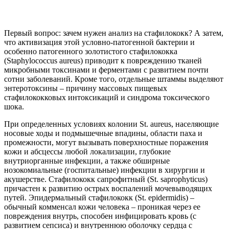
Первый вопрос: зачем нужен анализ на стафилококк? А затем,
что активизация этой условно-патогенной бактерии и
особенно патогенного золотистого стафилококка
(Staphylococcus aureus) приводит к повреждению тканей
микробными токсинами и ферментами с развитием почти
сотни заболеваний. Кроме того, отдельные штаммы выделяют
энтеротоксины – причину массовых пищевых
стафилококковых интоксикаций и синдрома токсического
шока.
При определенных условиях колонии St. aureus, населяющие
носовые ходы и подмышечные впадины, области паха и
промежности, могут вызывать поверхностные поражения
кожи и абсцессы любой локализации, глубокие
внутриорганные инфекции, а также обширные
нозокомиальные (госпитальные) инфекции в хирургии и
акушерстве. Стафилококк сапрофитный (St. saprophyticus)
причастен к развитию острых воспалений мочевыводящих
путей. Эпидермальный стафилококк (St. epidermidis) –
обычный комменсал кожи человека – проникая через ее
повреждения внутрь, способен инфицировать кровь (с
развитием сепсиса) и внутреннюю оболочку сердца с