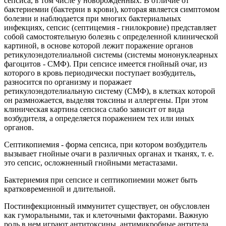
сепсиса, в том числе у новорожденных. В отличие от
бактериемии (бактерии в крови), которая является симптомом
болезни и наблюдается при многих бактериальных
инфекциях, сепсис (септицемия - гнилокровие) представляет
собой самостоятельную болезнь с определенной клинической
картиной, в основе которой лежит поражение органов
ретикулоэндотелиальной системы (системы мононуклеарных
фагоцитов - СМФ). При сепсисе имеется гнойный очаг, из
которого в кровь периодически поступает возбудитель,
разносится по организму и поражает
ретикулоэндотелиальную систему (СМФ), в клетках которой
он размножается, выделяя токсины и аллергены. При этом
клиническая картина сепсиса слабо зависит от вида
возбудителя, а определяется поражением тех или иных
органов.
Септикопиемия - форма сепсиса, при котором возбудитель
вызывает гнойные очаги в различных органах и тканях, т. е.
это сепсис, осложненный гнойными метастазами.
Бактериемия при сепсисе и септикопиемии может быть
кратковременной и длительной.
Постинфекционный иммунитет существует, он обусловлен
как гуморальными, так и клеточными факторами. Важную
роль в нем играют антитоксины, антимикробные антитела,