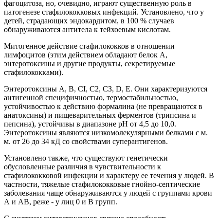
фагоцитоза, но, очевидно, играют существенную роль в
патогенезе стафилококковых инфекций. Установлено, что у
детей, страдающих эндокардитом, в 100 % случаев
обнаруживаются антитела к тейхоевым кислотам.
Митогенное действие стафилококков в отношении
лимфоцитов (этим действием обладают белок А,
энтеротоксины и другие продукты, секретируемые
стафилококками).
Энтеротоксины А, В, CI, C2, СЗ, D, Е. Они характеризуются
антигенной специфичностью, термостабильностью,
устойчивостью к действию формалина (не превращаются в
анатоксины) и пищеварительных ферментов (трипсина и
пепсина), устойчивы в диапазоне рН от 4,5 до 10,0.
Энтеротоксины являются низкомолекулярными белками с м.
м. от 26 до 34 кД со свойствами суперантигенов.
Установлено также, что существуют генетически
обусловленные различия в чувствительности к
стафилококковой инфекции и характеру ее течения у людей. В
частности, тяжелые стафилококковые гнойно-септические
заболевания чаще обнаруживаются у людей с группами крови
А и АВ, реже - у лиц 0 и В групп.