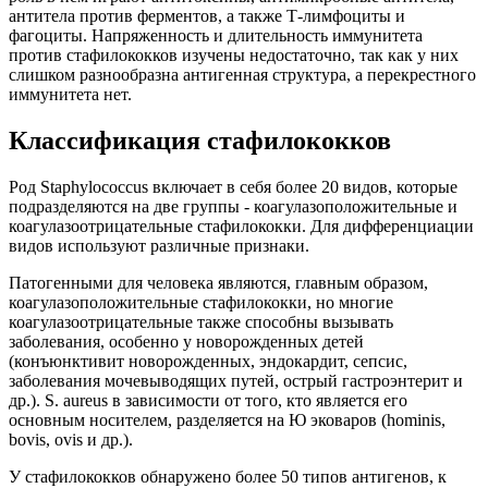
антитела против ферментов, а также Т-лимфоциты и
фагоциты. Напряженность и длительность иммунитета
против стафилококков изучены недостаточно, так как у них
слишком разнообразна антигенная структура, а перекрестного
иммунитета нет.
Классификация стафилококков
Род Staphylococcus включает в себя более 20 видов, которые
подразделяются на две группы - коагулазоположительные и
коагулазоотрицательные стафилококки. Для дифференциации
видов используют различные признаки.
Патогенными для человека являются, главным образом,
коагулазоположительные стафилококки, но многие
коагулазоотрицательные также способны вызывать
заболевания, особенно у новорожденных детей
(конъюнктивит новорожденных, эндокардит, сепсис,
заболевания мочевыводящих путей, острый гастроэнтерит и
др.). S. aureus в зависимости от того, кто является его
основным носителем, разделяется на Ю эковаров (hominis,
bovis, ovis и др.).
У стафилококков обнаружено более 50 типов антигенов, к