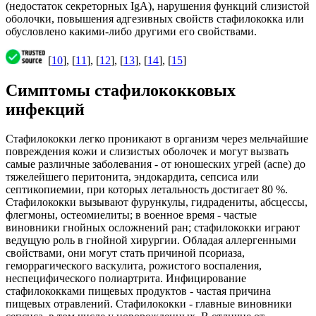
(недостаток секреторных IgA), нарушения функций слизистой
оболочки, повышения адгезивных свойств стафилококка или
обусловлено какими-либо другими его свойствами.
[
10
], [
11
], [
12
], [
13
], [
14
], [
15
]
Симптомы стафилококковых
инфекций
Стафилококки легко проникают в организм через мельчайшие
повреждения кожи и слизистых оболочек и могут вызвать
самые различные заболевания - от юношеских угрей (acne) до
тяжелейшего перитонита, эндокардита, сепсиса или
септикопиемии, при которых летальность достигает 80 %.
Стафилококки вызывают фурункулы, гидрадениты, абсцессы,
флегмоны, остеомиелиты; в военное время - частые
виновники гнойных осложнений ран; стафилококки играют
ведущую роль в гнойной хирургии. Обладая аллергенными
свойствами, они могут стать причиной псориаза,
геморрагического васкулита, рожистого воспаления,
неспецифического полиартрита. Инфицирование
стафилококками пищевых продуктов - частая причина
пищевых отравлений. Стафилококки - главные виновники