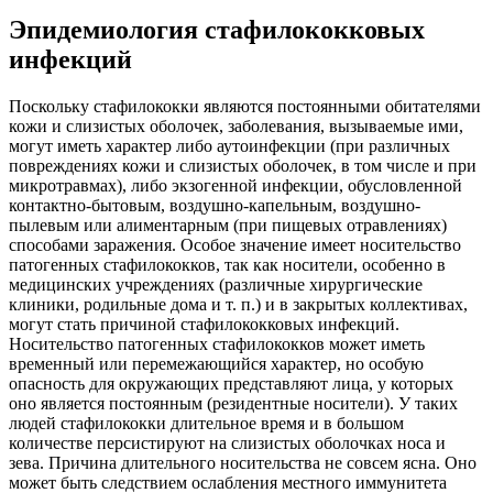
Эпидемиология стафилококковых
инфекций
Поскольку стафилококки являются постоянными обитателями
кожи и слизистых оболочек, заболевания, вызываемые ими,
могут иметь характер либо аутоинфекции (при различных
повреждениях кожи и слизистых оболочек, в том числе и при
микротравмах), либо экзогенной инфекции, обусловленной
контактно-бытовым, воздушно-капельным, воздушно-
пылевым или алиментарным (при пищевых отравлениях)
способами заражения. Особое значение имеет носительство
патогенных стафилококков, так как носители, особенно в
медицинских учреждениях (различные хирургические
клиники, родильные дома и т. п.) и в закрытых коллективах,
могут стать причиной стафилококковых инфекций.
Носительство патогенных стафилококков может иметь
временный или перемежающийся характер, но особую
опасность для окружающих представляют лица, у которых
оно является постоянным (резидентные носители). У таких
людей стафилококки длительное время и в большом
количестве персистируют на слизистых оболочках носа и
зева. Причина длительного носительства не совсем ясна. Оно
может быть следствием ослабления местного иммунитета