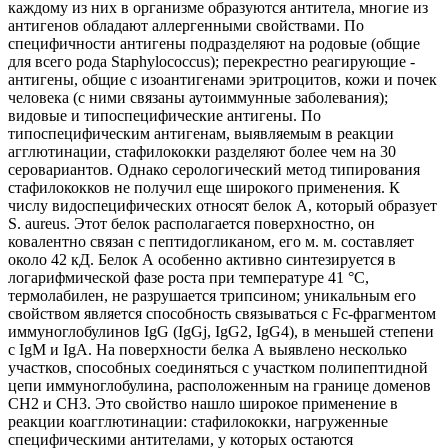
каждому из них в организме образуются антитела, многие из
антигенов обладают аллергенными свойствами. По
специфичности антигены подразделяют на родовые (общие
для всего рода Staphylococcus); перекрестно реагирующие -
антигены, общие с изоантигенами эритроцитов, кожи и почек
человека (с ними связаны аутоиммунные заболевания);
видовые и типоспецифические антигены. По
типоспецифическим антигенам, выявляемым в реакции
агглютинации, стафилококки разделяют более чем на 30
серовариантов. Однако серологический метод типирования
стафилококков не получил еще широкого применения. К
числу видоспецифических относят белок А, который образует
S. aureus. Этот белок располагается поверхностно, он
ковалентно связан с пептидогликаном, его м. м. составляет
около 42 кД. Белок А особенно активно синтезируется в
логарифмической фазе роста при температуре 41 °С,
термолабилен, не разрушается трипсином; уникальным его
свойством является способность связываться с Fc-фрагментом
иммуноглобулинов IgG (IgGj, IgG2, IgG4), в меньшей степени
с IgM и IgA. На поверхности белка А выявлено несколько
участков, способных соединяться с участком полипептидной
цепи иммуноглобулина, расположенным на границе доменов
СН2 и СН3. Это свойство нашло широкое применение в
реакции коагглютинации: стафилококки, нагруженные
специфическими антителами, у которых остаются