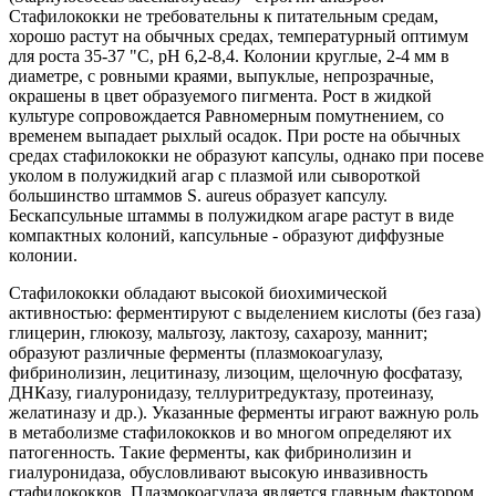
Стафилококки не требовательны к питательным средам,
хорошо растут на обычных средах, температурный оптимум
для роста 35-37 "С, рН 6,2-8,4. Колонии круглые, 2-4 мм в
диаметре, с ровными краями, выпуклые, непрозрачные,
окрашены в цвет образуемого пигмента. Рост в жидкой
культуре сопровождается Равномерным помутнением, со
временем выпадает рыхлый осадок. При росте на обычных
средах стафилококки не образуют капсулы, однако при посеве
уколом в полужидкий агар с плазмой или сывороткой
большинство штаммов S. aureus образует капсулу.
Бескапсульные штаммы в полужидком агаре растут в виде
компактных колоний, капсульные - образуют диффузные
колонии.
Стафилококки обладают высокой биохимической
активностью: ферментируют с выделением кислоты (без газа)
глицерин, глюкозу, мальтозу, лактозу, сахарозу, маннит;
образуют различные ферменты (плазмокоагулазу,
фибринолизин, лецитиназу, лизоцим, щелочную фосфатазу,
ДНКазу, гиалуронидазу, теллуритредуктазу, протеиназу,
желатиназу и др.). Указанные ферменты играют важную роль
в метаболизме стафилококков и во многом определяют их
патогенность. Такие ферменты, как фибринолизин и
гиалуронидаза, обусловливают высокую инвазивность
стафилококков. Плазмокоагулаза является главным фактором