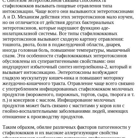
С синтезом энтеротоксинов связана способность
стафилококков вызывать пищевые отравления типа
интоксикации. Чаще всего они вызываются энтеротоксинами
А и D. Механизм действия этих энтеротоксинов мало изучен,
но он отличается от действия других бактериальных
энтеротоксинов, которые нарушают функцию аде-
нилатциклазной системы. Все типы стафилококковых
энтеротоксинов вызывают сходную картину отравления:
тошнота, рвота, боли в поджелудочной области, диарея,
иногда головная боль, повышение температуры, мышечный
спазм. Эти особенности стафилококковых энтеротоксинов
обусловлены их суперантигенными свойствами: они
индуцируют избыточный синтез интерлейкина-2, который и
вызывает интоксикацию. Энтеротоксины возбуждают
гладкую мускулатуру кишеч-ника и повышают моторику
желудочно-кишечного тракта. Отравление чаще всего связано
с употреблением инфицированных стафилококком молочных
продуктов (мороженого, пирожных, тортов, сыра, творога и т.
п.) и консервов с маслом. Инфицирование молочных
продуктов может быть связано с маститами у коров или с
гнойно-воспалительными заболеваниями людей, имеющих
отношение к производству продуктов.
Таким образом, обилие различных факторов патогенности у
стафилококков и их высокие аллергизующие свойства