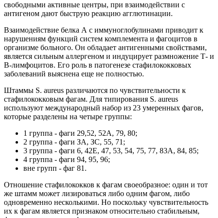
свободными активные центры, при взаимодействии с
антигеном дают быструю реакцию агглютинации.
Взаимодействие белка А с иммуноглобулинами приводит к
нарушениям функций систем комплемента и фагоцитов в
организме больного. Он обладает антигенными свойствами,
является сильным аллергеном и индуцирует размножение Т- и
В-лимфоцитов. Его роль в патогенезе стафилококковых
заболеваний выяснена еще не полностью.
Штаммы S. aureus различаются по чувствительности к
стафилококковым фагам. Для типирования S. aureus
используют международный набор из 23 умеренных фагов,
которые разделены на четыре группы:
1 группа - фаги 29,52, 52А, 79, 80;
2 группа - фаги ЗА, ЗС, 55, 71;
3 группа - фаги 6, 42Е, 47, 53, 54, 75, 77, 83А, 84, 85;
4 группа - фаги 94, 95, 96;
вне групп - фаг 81.
Отношение стафилококков к фагам своеобразное: один и тот
же штамм может лизироваться либо одним фагом, либо
одновременно несколькими. Но поскольку чувствительность
их к фагам является признаком относительно стабильным,