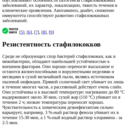
обусловливают особенности патогенеза стафилококковых
заболеваний, их характер, локализацию, тяжесть течения и
клинические проявления. Авитаминоз, диабет, снижение
иммунитета способствуют развитию стафилококковых
заболеваний.
[
5
], [
6
], [
7
], [
8
], [
9
]
Резистентность стафилококков
Среди не образующих спор бактерий стафилококки, как и
микобактерии, обладают наибольшей устойчивостью к
внешним факторам. Они хорошо переносят высыхание и
остаются жизнеспособными и вирулентными неделями и
месяцами в сухой мельчайшей пыли, являясь источником
пылевой инфекции. Прямой солнечный свет убивает их лишь
в течение многих часов, а рассеянный действует очень слабо.
Они устойчивы и к высокой температуре: нагревание до 80 °С
выдерживают около 30 мин, сухой жар (110 °С) убивает их в
течение 2 ч; низкие температуры переносят хорошо.
Чувствительность к химическим дезинфектантам сильно
варьирует, например, 3 %-ный раствор фенола убивает их в
течение 15-30 мин, а 1 %-ный водный раствор хлорамина - за
2-5 мин.