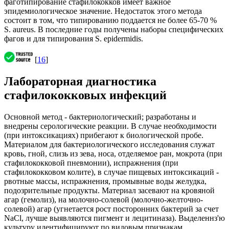
фаготипирование стафилококков имеет важное
эпидемиологическое значение. Недостаток этого метода
состоит в том, что типированию поддается не более 65-70 %
S. aureus. В последние годы получены наборы специфических
фагов и для типирования S. epidermidis.
[
16
]
Лабораторная диагностика
стафилококковых инфекций
Основной метод - бактериологический; разработаны и
внедрены серологические реакции. В случае необходимости
(при интоксикациях) прибегают к биологической пробе.
Материалом для бактериологического исследования служат
кровь, гной, слизь из зева, носа, отделяемое ран, мокрота (при
стафилококковой пневмонии), испражнения (при
стафилококковом колите), в случае пищевых интоксикаций -
рвотные массы, испражнения, промывные воды желудка,
подозрительные продукты. Материал засевают на кровяной
агар (гемолиз), на молочно-солевой (молочно-желточно-
солевой) агар (угнетается рост посторонних бактерий за счет
NaCl, лучше выявляются пигмент и лецитиназа). Выделеннз'ю
культуру идентифицируют по видовым признакам,