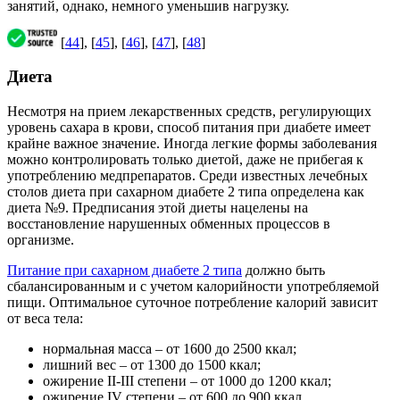
занятий, однако, немного уменьшив нагрузку.
[
44
], [
45
], [
46
], [
47
], [
48
]
Диета
Несмотря на прием лекарственных средств, регулирующих
уровень сахара в крови, способ питания при диабете имеет
крайне важное значение. Иногда легкие формы заболевания
можно контролировать только диетой, даже не прибегая к
употреблению медпрепаратов. Среди известных лечебных
столов диета при сахарном диабете 2 типа определена как
диета №9. Предписания этой диеты нацелены на
восстановление нарушенных обменных процессов в
организме.
Питание при сахарном диабете 2 типа
должно быть
сбалансированным и с учетом калорийности употребляемой
пищи. Оптимальное суточное потребление калорий зависит
от веса тела:
нормальная масса – от 1600 до 2500 ккал;
лишний вес – от 1300 до 1500 ккал;
ожирение II-III степени – от 1000 до 1200 ккал;
ожирение IV степени – от 600 до 900 ккал.