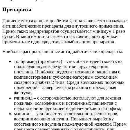
Препараты
Пациентам с сахарным диабетом 2 типа чаще всего назначают
антидиабетические препараты для внутреннего применения.
Прием таких медпрепаратов осуществляется минимум 1 раз в
сутки. В зависимости от тяжести состояния, доктор может
применить не одно средство, а комбинацию препаратов.
Наиболее распространенные антидиабетические препараты:
толбутамид (прамидекс) – способен воздействовать на
поджелудочную железу, активизируя секрецию
инсулина. Наиболее подходит пожилым пациентам с
компенсаторным и субкомпенсаторным состоянием
сахарного диабета 2 типа. Среди возможных побочных
проявлений – аллергическая реакция и преходящая
желтуха;
глипизид – с осторожностью используют для лечения
пожилых, ослабленных и истощенных пациентов с
недостаточной функцией надпочечников и гипофиза;
манинил – усиливает чувствительность рецепторов,
воспринимающих инсулин. Повышает выработку
собственного инсулина поджелудочной железой. Прием
препарата следует начинать с одной таблетки, при