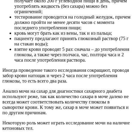
получает около 200 г углеводной пищи в день, причем
употреблять жидкость (без сахара) можно без
ограничений;
тестирование проводится на голодный желудок, причем
должно пройти не менее десяти часов с момента
последнего употребления пищи;
кровь могут брать как из вены, так и из пальца;
пациенту предлагают принять глюкозный раствор (75 г
на стакан воды);
взятие крови проводят 5 раз: сначала – до употребления
глюкозы, а также через полчаса, час, полтора часа и 2
часа после употребления раствора.
Иногда проведение такого исследования сокращают, проводя
забор крови натощак и через 2 часа после употребления
глюкозы, то есть всего два раза.
Анализ мочи на сахар для диагностики сахарного диабета
используют реже, так как количество сахара в моче далеко не
всегда может соответствовать количеству глюкозы в
сыворотке крови. К тому же, сахар в моче может появиться и
по другим причинам.
Некоторую роль может играть исследование мочи на наличие
кетоновых тел.