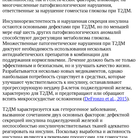
многочисленные патофизиологические нарушения,
ответственные за нарушение гомеостаза глюкозы при Т2ДМ.
Инсулинорезистентность и нарушенная секреция инсулина
остаются основными дефектами при Т2ДМ, но по меньшей
мере ещё шесть других патофизиологических аномалий
способствуют дисрегуляции метаболизма глюкозы.
Множественные патогенетические нарушения при Т2ДМ
диктуют необходимость использования нескольких
антидиабетических препаратов в комбинации для
поддержания нормогликемии. Лечение должно быть не только
эффективным и безопасным, но и улучшать качество жизни.
Разрабатывается несколько новых медикаментов, однако
наибольшая потребность существует в средствах, которые
улучшают чувствительность к инсулину, останавливают
прогрессирующую неудачу β-клеток поджелудочной железы,
характерную для Т2ДМ, и предотвращают или обращают
вспять микрососудистые осложнения (
DeFronzo et al., 2015
).
Т2ДМ характеризуется как гетерогенное заболевание,
вызванное сочетанием двух основных факторов: дефектной
секрецией инсулина поджелудочной железой и
неспособностью инсулинчувствительных тканей адекватно
реагировать на инсулин. Поскольку выработка и активность
инсулина являются ключевыми процессами для гомеостаза