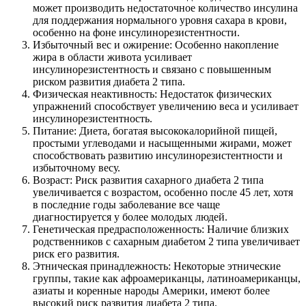
может производить недостаточное количество инсулина
для поддержания нормального уровня сахара в крови,
особенно на фоне инсулинорезистентности.
Избыточный вес и ожирение: Особенно накопление
жира в области живота усиливает
инсулинорезистентность и связано с повышенным
риском развития диабета 2 типа.
Физическая неактивность: Недостаток физических
упражнений способствует увеличению веса и усиливает
инсулинорезистентность.
Питание: Диета, богатая высококалорийной пищей,
простыми углеводами и насыщенными жирами, может
способствовать развитию инсулинорезистентности и
избыточному весу.
Возраст: Риск развития сахарного диабета 2 типа
увеличивается с возрастом, особенно после 45 лет, хотя
в последние годы заболевание все чаще
диагностируется у более молодых людей.
Генетическая предрасположенность: Наличие близких
родственников с сахарным диабетом 2 типа увеличивает
риск его развития.
Этническая принадлежность: Некоторые этнические
группы, такие как афроамериканцы, латиноамериканцы,
азиаты и коренные народы Америки, имеют более
высокий риск развития диабета 2 типа.