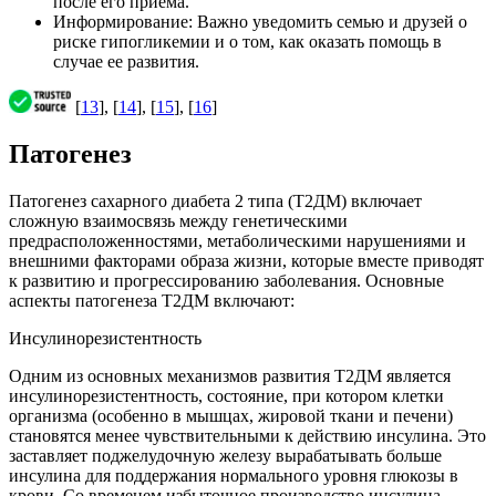
после его приема.
Информирование: Важно уведомить семью и друзей о
риске гипогликемии и о том, как оказать помощь в
случае ее развития.
[
13
], [
14
], [
15
], [
16
]
Патогенез
Патогенез сахарного диабета 2 типа (Т2ДМ) включает
сложную взаимосвязь между генетическими
предрасположенностями, метаболическими нарушениями и
внешними факторами образа жизни, которые вместе приводят
к развитию и прогрессированию заболевания. Основные
аспекты патогенеза Т2ДМ включают:
Инсулинорезистентность
Одним из основных механизмов развития Т2ДМ является
инсулинорезистентность, состояние, при котором клетки
организма (особенно в мышцах, жировой ткани и печени)
становятся менее чувствительными к действию инсулина. Это
заставляет поджелудочную железу вырабатывать больше
инсулина для поддержания нормального уровня глюкозы в
крови. Со временем избыточное производство инсулина