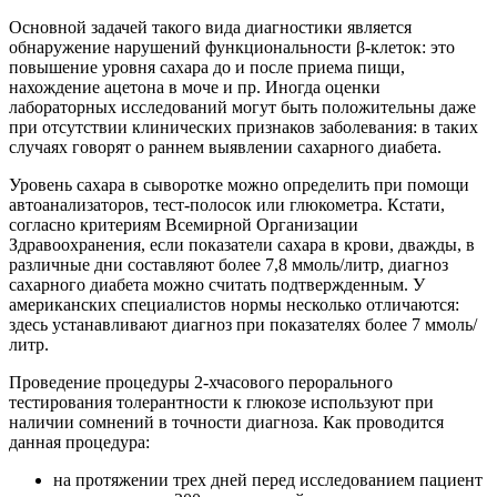
Основной задачей такого вида диагностики является
обнаружение нарушений функциональности β-клеток: это
повышение уровня сахара до и после приема пищи,
нахождение ацетона в моче и пр. Иногда оценки
лабораторных исследований могут быть положительны даже
при отсутствии клинических признаков заболевания: в таких
случаях говорят о раннем выявлении сахарного диабета.
Уровень сахара в сыворотке можно определить при помощи
автоанализаторов, тест-полосок или глюкометра. Кстати,
согласно критериям Всемирной Организации
Здравоохранения, если показатели сахара в крови, дважды, в
различные дни составляют более 7,8 ммоль/литр, диагноз
сахарного диабета можно считать подтвержденным. У
американских специалистов нормы несколько отличаются:
здесь устанавливают диагноз при показателях более 7 ммоль/
литр.
Проведение процедуры 2-хчасового перорального
тестирования толерантности к глюкозе используют при
наличии сомнений в точности диагноза. Как проводится
данная процедура:
на протяжении трех дней перед исследованием пациент