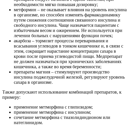
необходимости мягко повышая дозировку;
метформин – не оказывает влияния на уровень инсулина
в организме, но способен изменять фармакодинамику
путем снижения соотношения связанного инсулина и
свободного инсулина. Чаще назначается пациентам с
избыточным весом и ожирением. Не используется при
лечении больных с нарушениями функции почек;
акарбоза – тормозит процессы переваривания и
всасывания углеводов в тонком кишечнике и, в связи с
этим, сокращает нарастание концентрации сахара в
крови после приема углеводистой пищи. Медпрепарат
не должен назначаться при хронических заболеваниях
кишечника, а также во время беременности;
препараты магния – стимулируют производство
инсулина поджелудочной железой, регулируют уровень
сахара в организме.
Также допускают использование комбинаций препаратов, к
примеру:
применение метморфина с глипизидом;
применение метморфина с инсулином;
сочетание метморфина с тиазолидиндионом или
натеглинидом.