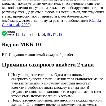
глюкозы, молекулярные механизмы, участвующие в синтезе и
высвобождении инсулина, а также в его обнаружении, строго
регулируются. Дефекты в любом из механизмов, участвующих
в этих процессах, могут привести к метаболическому
дисбалансу, ответственному за развитие заболевания (
Galicia-
Garcia et al., 2020
).
[
1
], [
2
], [
3
], [
4
], [
5
], [
6
], [
7
], [
8
]
Код по МКБ-10
E11 Инсулиннезависимый сахарный диабет
Причины сахарного диабета 2 типа
Инсулинорезистентность: Одна из основных причин
сахарного диабета 2 типа. Клетки тела становятся менее
чувствительными к инсулину, который помогает
клеткам преобразовывать глюкозу в энергию. В
результате глюкоза накапливается в крови, вместо того
чтобы быть использованной клетками.
Недостаточное производство инсулина поджелудочной
железой: С течением времени поджелудочная железа