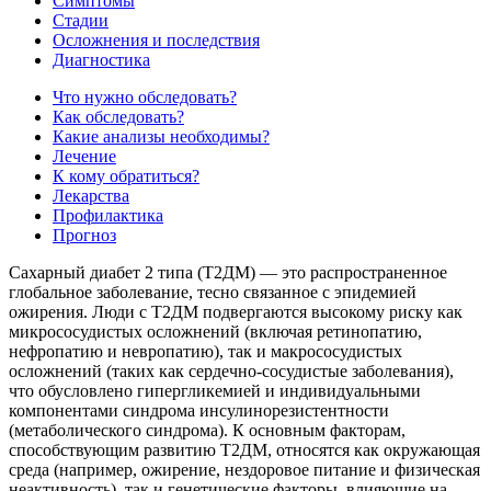
Симптомы
Стадии
Осложнения и последствия
Диагностика
Что нужно обследовать?
Как обследовать?
Какие анализы необходимы?
Лечение
К кому обратиться?
Лекарства
Профилактика
Прогноз
Сахарный диабет 2 типа (Т2ДМ) — это распространенное
глобальное заболевание, тесно связанное с эпидемией
ожирения. Люди с Т2ДМ подвергаются высокому риску как
микрососудистых осложнений (включая ретинопатию,
нефропатию и невропатию), так и макрососудистых
осложнений (таких как сердечно-сосудистые заболевания),
что обусловлено гипергликемией и индивидуальными
компонентами синдрома инсулинорезистентности
(метаболического синдрома). К основным факторам,
способствующим развитию Т2ДМ, относятся как окружающая
среда (например, ожирение, нездоровое питание и физическая
неактивность), так и генетические факторы, влияющие на