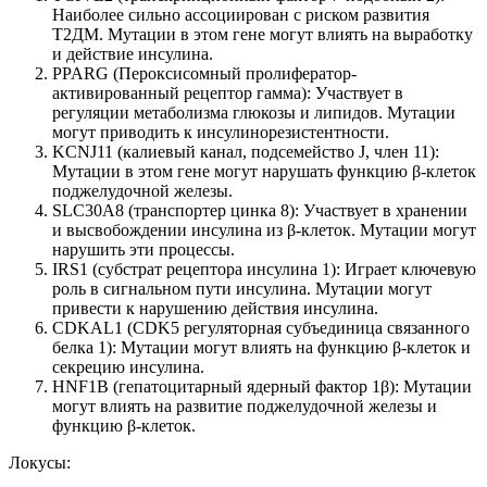
Наиболее сильно ассоциирован с риском развития
Т2ДМ. Мутации в этом гене могут влиять на выработку
и действие инсулина.
PPARG (Пероксисомный пролифератор-
активированный рецептор гамма): Участвует в
регуляции метаболизма глюкозы и липидов. Мутации
могут приводить к инсулинорезистентности.
KCNJ11 (калиевый канал, подсемейство J, член 11):
Мутации в этом гене могут нарушать функцию β-клеток
поджелудочной железы.
SLC30A8 (транспортер цинка 8): Участвует в хранении
и высвобождении инсулина из β-клеток. Мутации могут
нарушить эти процессы.
IRS1 (субстрат рецептора инсулина 1): Играет ключевую
роль в сигнальном пути инсулина. Мутации могут
привести к нарушению действия инсулина.
CDKAL1 (CDK5 регуляторная субъединица связанного
белка 1): Мутации могут влиять на функцию β-клеток и
секрецию инсулина.
HNF1B (гепатоцитарный ядерный фактор 1β): Мутации
могут влиять на развитие поджелудочной железы и
функцию β-клеток.
Локусы: