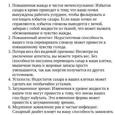
Повышенная жажда и частое мочеиспускание: Избыток
сахара в крови приводит к тому, что ваши почки
вынуждены работать усерднее, чтобы фильтровать и
поглощать избыток сахара. Если ваши почки не
справляются, избыток глюкозы выводится с мочой,
забирая с собой жидкости из тканей, что может вызвать
обезвоживание и чувство жажды.
Повышенный аппетит: Недостаточная способность
вашего тела переваривать глюкозу может привести к
повышенному чувству голода.
Потеря веса без видимой причины: Несмотря на
увеличение аппетита, вы можете терять вес. Без
способности инсулина перемещать сахар в ваши клетки,
мышечная ткань и жировые запасы просто
уменьшаются, так как энергия получается из других
источников.
Усталость: Недостаток сахара в ваших клетках может
сделать вас необычайно усталым.
Затуманенное зрение: Изменения в уровне жидкости в
вашем теле могут привести к тому, что линзы ваших
глаз будут набухать. Это изменение формы может
привести к затуманенному зрению.
Медленное заживление ран и частые инфекции:
Сахарный диабет влияет на вашу способность заживлять