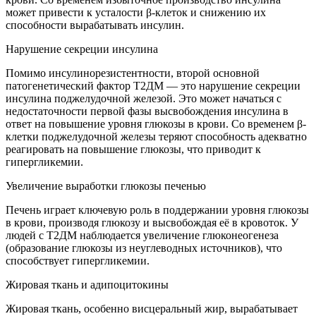
может привести к усталости β-клеток и снижению их
способности вырабатывать инсулин.
Нарушение секреции инсулина
Помимо инсулинорезистентности, второй основной
патогенетический фактор Т2ДМ — это нарушение секреции
инсулина поджелудочной железой. Это может начаться с
недостаточности первой фазы высвобождения инсулина в
ответ на повышение уровня глюкозы в крови. Со временем β-
клетки поджелудочной железы теряют способность адекватно
реагировать на повышение глюкозы, что приводит к
гипергликемии.
Увеличение выработки глюкозы печенью
Печень играет ключевую роль в поддержании уровня глюкозы
в крови, производя глюкозу и высвобождая её в кровоток. У
людей с Т2ДМ наблюдается увеличение глюконеогенеза
(образование глюкозы из неуглеводных источников), что
способствует гипергликемии.
Жировая ткань и адипоцитокины
Жировая ткань, особенно висцеральный жир, вырабатывает