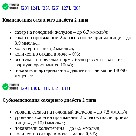
[
23
], [
24
], [
25
], [
26
], [
27
], [
28
]
Компенсация сахарного диабета 2 типа
сахар на голодный желудок – до 6,7 ммоль/л;
сахар на протяжении 2-х часов после приема пищи – до
8,9 ммоль/л;
холестерин – до 5,2 ммоль/л;
количество сахара в моче – 0%;
вес тела – в пределах нормы (если рассчитывать по
формуле «рост минус 100»);
показатели артериального давления – не выше 140/90
мм рт. ст.
[
29
], [
30
], [
31
], [
32
], [
33
]
Субкомпенсация сахарного диабета 2 типа
уровень сахара на голодный желудок – до 7,8 ммоль/л;
уровень сахара на протяжении 2-х часов после приема
пищи – до 10,0 ммоль/л;
показатели холестерина – до 6,5 ммоль/л;
количество сахара в моче – менее 0,5%;