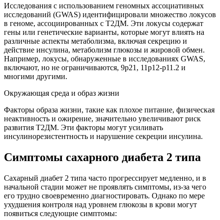
Исследования с использованием геномных ассоциативных
исследований (GWAS) идентифицировали множество локусов
в геноме, ассоциированных с Т2ДМ. Эти локусы содержат
гены или генетические варианты, которые могут влиять на
различные аспекты метаболизма, включая секрецию и
действие инсулина, метаболизм глюкозы и жировой обмен.
Например, локусы, обнаруженные в исследованиях GWAS,
включают, но не ограничиваются, 9p21, 11p12-p11.2 и
многими другими.
Окружающая среда и образ жизни
Факторы образа жизни, такие как плохое питание, физическая
неактивность и ожирение, значительно увеличивают риск
развития Т2ДМ. Эти факторы могут усиливать
инсулинорезистентность и нарушение секреции инсулина.
Симптомы сахарного диабета 2 типа
Сахарный диабет 2 типа часто прогрессирует медленно, и в
начальной стадии может не проявлять симптомы, из-за чего
его трудно своевременно диагностировать. Однако по мере
ухудшения контроля над уровнем глюкозы в крови могут
появиться следующие симптомы: