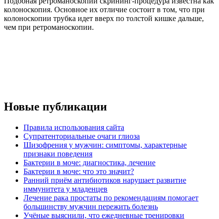
Подобная ретроманоскопии скрининг-процедура известна как
колоноскопия. Основное их отличие состоит в том, что при
колоноскопии трубка идет вверх по толстой кишке дальше,
чем при ретроманоскопии.
Новые публикации
Правила использования сайта
Супратенториальные очаги глиоза
Шизофрения у мужчин: симптомы, характерные
признаки поведения
Бактерии в моче: диагностика, лечение
Бактерии в моче: что это значит?
Ранний приём антибиотиков нарушает развитие
иммунитета у младенцев
Лечение рака простаты по рекомендациям помогает
большинству мужчин пережить болезнь
Учёные выяснили, что ежедневные тренировки