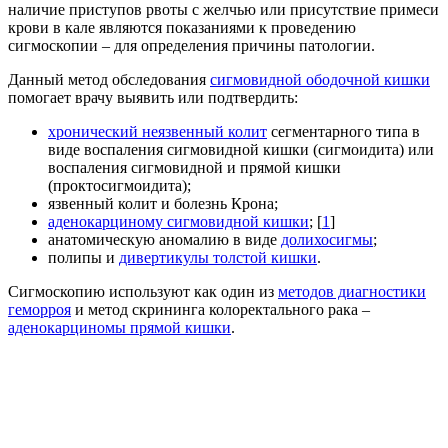
наличие приступов рвоты с желчью или присутствие примеси
крови в кале являются показаниями к проведению
сигмоскопии – для определения причины патологии.
Данный метод обследования
сигмовидной ободочной кишки
помогает врачу выявить или подтвердить:
хронический неязвенный колит
сегментарного типа в
виде воспаления сигмовидной кишки (сигмоидита) или
воспаления сигмовидной и прямой кишки
(проктосигмоидита);
язвенный колит и болезнь Крона;
аденокарциному сигмовидной кишки
; [
1
]
анатомическую аномалию в виде
долихосигмы
;
полипы и
дивертикулы толстой кишки
.
Сигмоскопию используют как один из
методов диагностики
геморроя
и метод скрининга колоректального рака –
аденокарциномы прямой кишки
.