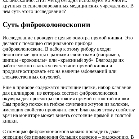
колоноскопию. Этот метод сегодня используют во многих
крупных специализированных медицинских учреждениях. В
чем суть этого исследования?
Суть фиброколоноскопии
Исследование проводят с целью осмотра прямой кишки. Это
делают с помощью специального прибора –
фиброколоноскопа. В набор к этому рибору входят
биопсийные щипцы с разными свойствами (например,
щипцы «крокодилы» или «крысиный зуб». Благодаря их
работе можно взять кусочек ткани прямой кишки и
продиагностировать его на наличие заболеваний или
злокачественных опухолей.
Еще в приборе содержатся чистящие щетки, набор клапанов
для цилиндров, из которых состоит фиброколоноскоп,
окуляры для просмотра состояния прямой и толстой кишки.
Сам прибор похож на гибкое сочетание жгутов из волокон,
имеющих свойство проводить свет. Благодаря этому свойству
врач на мониторе может видеть состояние прямой и толстой
кишки.
С помощью фиброколоноскопа можно проводить даже
операции без применения больших разрезов – эндоскопию. В