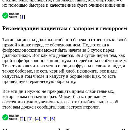
их помощью быстрее и качественнее будет очищен кишечник.
[
1
]
Рекомендации пациентам с запором и геморроем
Такие пациенты должны особенно бережно отнестись к своей
прямой кишке перед ее обследованием. Подготовка к
фиброколоноскопии может быть начата за 3 суток перед
диагностикой. Вот как это делается. За 3 суток перед тем, как
пройти фиброколоноскопию, нужно перейти на особую диету.
То есть исключить из меню овощи и фрукты в свежем виде, а
также бобовые, не есть черный хлеб, исключить все виды
капусты, в том числе и капусту в борще или щах, то есть
прошедшую термическую обработку.
Все эти дни нужно не прекращать прием слабительных,
которые вам назначил врач. Может быть, при вашем
состоянии нужно увеличить дозы этих слабительных – об
этом вам должен сообщить ваш гастроэнтеролог.
[
2
], [
3
], [
4
], [
5
], [
6
]