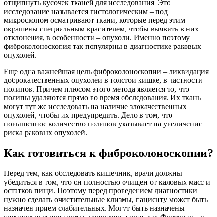
отщипнуть кусочек тканей для исследования. Это
исследование называется гистологическим – под
микроскопом осматривают ткани, которые перед этим
окрашены специальным красителем, чтобы выявить в них
отклонения, в особенности – опухоли. Именно поэтому
фиброколоноскопия так популярны в диагностике раковых
опухолей.
Еще одна важнейшая цель фиброколоноскопии – ликвидация
доброкачественных опухолей в толстой кишке, в частности –
полипов. Причем плюсом этого метода является то, что
полипы удаляются прямо во время обследования. Их ткань
могут тут же исследовать на наличие злокачественных
опухолей, чтобы их предупредить. Дело в том, что
повышенное количество полипов указывает на увеличение
риска раковых опухолей.
Как готовиться к фиброколоноскопии?
Перед тем, как обследовать кишечник, врачи должны
убедиться в том, что он полностью очищен от каловых масс и
остатков пищи. Поэтому перед проведением диагностики
нужно сделать очистительные клизмы, пациенту может быть
назначен прием слабительных. Могут быть назначены
специальные препараты, например, такие, как Фортранс – с