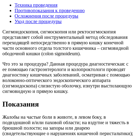
Техника проведения
Противопоказания к проведению
Осложнения после процедуры
Уход после процедуры
Сигмоидоскопия, сигмоскопия или ректосигмоскопия
представляет собой инструментальный метод обследования
переходящей непосредственно в прямую кишку конечной
части основного отдела толстого кишечника – сигмовидной
ободочной кишки (colon sigmoideum).
Что это за процедура? Данная процедура диагностическая: с
ее помощью гастроэнтерологи и колопроктологи проводят
диагностику кишечных заболеваний, осматривая с помощью
волоконно-оптического эндоскопического аппарата
(сигмоидоскопа) слизистую оболочку, изнутри выстилающую
сигмовидную и прямую кишку.
Показания
Жалобы на частые боли в животе, в левом боку, в
подвздошной и/или паховой области; на вздутие и тяжесть в
брюшной полости; на запоры или диарею
(свидетельствующие о нарушениях кишечной перистальтики);