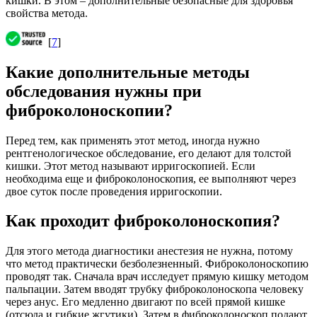
кишки. В этом – дополнительные безопасные для здоровья
свойства метода.
[
7
]
Какие дополнительные методы
обследования нужны при
фиброколоноскопии?
Перед тем, как применять этот метод, иногда нужно
рентгенологическое обследование, его делают для толстой
кишки. Этот метод называют ирригоскопией. Если
необходима еще и фиброколоноскопия, ее выполняют через
двое суток после проведения ирригоскопии.
Как проходит фиброколоноскопия?
Для этого метода диагностики анестезия не нужна, потому
что метод практически безболезненный. Фиброколоноскопию
проводят так. Сначала врач исследует прямую кишку методом
пальпации. Затем вводят трубку фиброколоноскопа человеку
через анус. Его медленно двигают по всей прямой кишке
(отсюда и гибкие жгутики). Затем в фиброколоноскоп подают