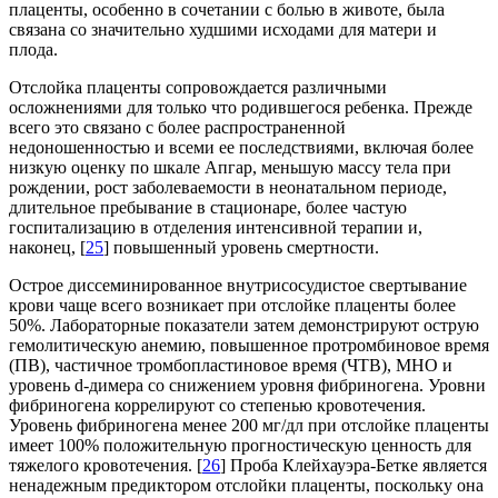
плаценты, особенно в сочетании с болью в животе, была
связана со значительно худшими исходами для матери и
плода.
Отслойка плаценты сопровождается различными
осложнениями для только что родившегося ребенка. Прежде
всего это связано с более распространенной
недоношенностью и всеми ее последствиями, включая более
низкую оценку по шкале Апгар, меньшую массу тела при
рождении, рост заболеваемости в неонатальном периоде,
длительное пребывание в стационаре, более частую
госпитализацию в отделения интенсивной терапии и,
наконец, [
25
] повышенный уровень смертности.
Острое диссеминированное внутрисосудистое свертывание
крови чаще всего возникает при отслойке плаценты более
50%. Лабораторные показатели затем демонстрируют острую
гемолитическую анемию, повышенное протромбиновое время
(ПВ), частичное тромбопластиновое время (ЧТВ), МНО и
уровень d-димера со снижением уровня фибриногена. Уровни
фибриногена коррелируют со степенью кровотечения.
Уровень фибриногена менее 200 мг/дл при отслойке плаценты
имеет 100% положительную прогностическую ценность для
тяжелого кровотечения. [
26
] Проба Клейхауэра-Бетке является
ненадежным предиктором отслойки плаценты, поскольку она