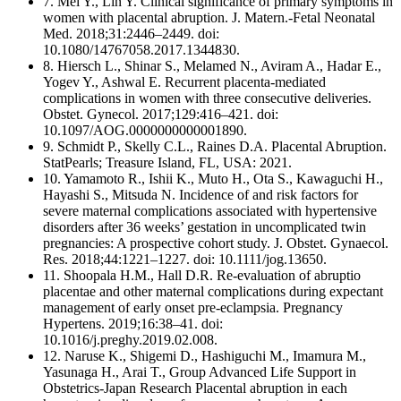
7. Mei Y., Lin Y. Clinical significance of primary symptoms in
women with placental abruption. J. Matern.-Fetal Neonatal
Med. 2018;31:2446–2449. doi:
10.1080/14767058.2017.1344830.
8. Hiersch L., Shinar S., Melamed N., Aviram A., Hadar E.,
Yogev Y., Ashwal E. Recurrent placenta-mediated
complications in women with three consecutive deliveries.
Obstet. Gynecol. 2017;129:416–421. doi:
10.1097/AOG.0000000000001890.
9. Schmidt P., Skelly C.L., Raines D.A. Placental Abruption.
StatPearls; Treasure Island, FL, USA: 2021.
10. Yamamoto R., Ishii K., Muto H., Ota S., Kawaguchi H.,
Hayashi S., Mitsuda N. Incidence of and risk factors for
severe maternal complications associated with hypertensive
disorders after 36 weeks’ gestation in uncomplicated twin
pregnancies: A prospective cohort study. J. Obstet. Gynaecol.
Res. 2018;44:1221–1227. doi: 10.1111/jog.13650.
11. Shoopala H.M., Hall D.R. Re-evaluation of abruptio
placentae and other maternal complications during expectant
management of early onset pre-eclampsia. Pregnancy
Hypertens. 2019;16:38–41. doi:
10.1016/j.preghy.2019.02.008.
12. Naruse K., Shigemi D., Hashiguchi M., Imamura M.,
Yasunaga H., Arai T., Group Advanced Life Support in
Obstetrics-Japan Research Placental abruption in each