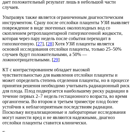
дает положительный результат лишь в небольшой части
случаев.
Ультразвук также является ограниченным диагностическим
инструментом. Сразу после отслойки плаценты УЗИ выявляет
повреждение в виде эхогенных околоплодных вод со
скоплением ретроплацентарной гиперэхогенной жидкости,
которая через пару недель после события переходит в
гипоэхогенную. [
27
], [
28
] Хотя УЗИ плаценты является
основой исследования отслойки плаценты, только 25–50%
случаев будут положительными, а 50% —
ложноотрицательными. [
29
]
КТ с контрастированием обладает высокой
чувствительностью для выявления отслойки плаценты и
может определить степень отделения плаценты, но в процессе
принятия решения необходимо учитывать радиационный риск
для плода. Плод подвергается наибольшему риску радиации в
течение первых 2–7 недель гестационного возраста, во время
органогенеза. Во втором и третьем триместре плод более
устойчив к неблагоприятным последствиям радиации.
Поскольку визуализационные и лабораторные исследования
могут нанести вред и не являются надежными, диагноз
отслойки плаценты ставится клинически.