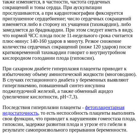
также изменяется, в частности, частота сердечных
сокращений и тоны сердца. При аускультации
прослушиваются, а при кардиотокографии фиксируется
приглушенное сердцебиение; число сердечных сокращений
изменяется либо в сторону их учащения (тахикардии), либо
замедляется до брадикардии. При этом следует иметь в виду,
что нормой ЧСС плода после 11-недельного срока считается
плюс-минус 140-160 ударов в минуту. Резкое снижение
количества сердечных сокращений (ниже 120 ударов) после
кратковременной тахикардии говорит о внутриутробном
кислородном голодании плода (гипоксии).
При сахарном диабете гиперплазия плаценты приводит к
избыточному объему амниотической жидкости (многоводию).
В случаях гестационного диабета у беременных выявляют
гипергликемию, повышенный синтез инсулина
поджелудочной железой, а также обменный ацидоз
(увеличение кислотности, pH<7,3).
Последствия гиперплазии плаценты -
фетоплацентарная
недостаточность
, то есть неспособность плаценты выполнять
свои функции, что приводит к нарушениям гомеостаза плода,
гипоксии, задержке развития плода и угрозе его гибели в
результате самопроизвольного прерывания беременности.