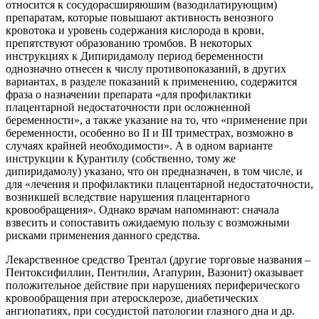
относится к сосудорасширяюшим (вазодилатирующим)
препаратам, которые повышают активность венозного
кровотока и уровень содержания кислорода в крови,
препятствуют образованию тромбов. В некоторых
инструкциях к Дипиридамолу период беременности
однозначно отнесен к числу противопоказаний, в других
вариантах, в разделе показаний к применению, содержится
фраза о назначении препарата «для профилактики
плацентарной недостаточности при осложненной
беременности», а также указание на то, что «применение при
беременности, особенно во II и III триместрах, возможно в
случаях крайней необходимости». А в одном варианте
инструкции к Курантилу (собственно, тому же
дипиридамолу) указано, что он предназначен, в том числе, и
для «лечения и профилактики плацентарной недостаточности,
возникшей вследствие нарушения плацентарного
кровообращения». Однако врачам напоминают: сначала
взвесить и сопоставить ожидаемую пользу с возможными
рисками применения данного средства.
Лекарственное средство Трентал (другие торговые названия –
Пентоксифиллин, Пентилин, Агапурин, Вазонит) оказывает
положительное действие при нарушениях периферического
кровообращения при атеросклерозе, диабетических
ангиопатиях, при сосудистой патологии глазного дна и др.