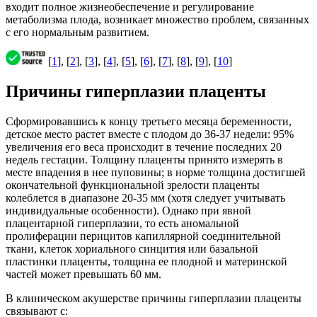
входит полное жизнеобеспечение и регулирование
метаболизма плода, возникает множество проблем, связанных
с его нормальным развитием.
[
1
], [
2
], [
3
], [
4
], [
5
], [
6
], [
7
], [
8
], [
9
], [
10
]
Причины гиперплазии плаценты
Сформировавшись к концу третьего месяца беременности,
детское место растет вместе с плодом до 36-37 недели: 95%
увеличения его веса происходит в течение последних 20
недель гестации. Толщину плаценты принято измерять в
месте впадения в нее пуповины; в норме толщина достигшей
окончательной функциональной зрелости плаценты
колеблется в диапазоне 20-35 мм (хотя следует учитывать
индивидуальные особенности). Однако при явной
плацентарной гиперплазии, то есть аномальной
пролиферации перицитов капиллярной соединительной
ткани, клеток хориального синцития или базальной
пластинки плаценты, толщина ее плодной и материнской
частей может превышать 60 мм.
В клиническом акушерстве причины гиперплазии плаценты
связывают с: