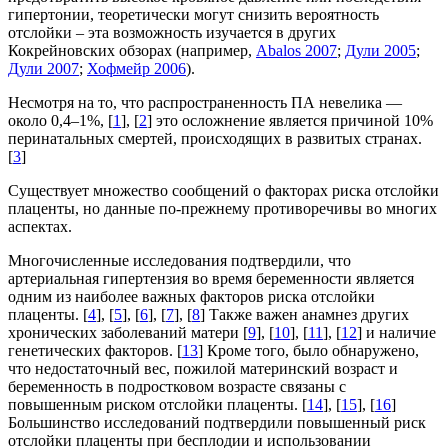
гипертонии, теоретически могут снизить вероятность
отслойки – эта возможность изучается в других
Кокрейновских обзорах (например,
Abalos 2007
;
Дули 2005
;
Дули 2007
;
Хофмейр 2006
).
Несмотря на то, что распространенность ПА невелика —
около 0,4–1%, [
1
], [
2
] это осложнение является причиной 10%
перинатальных смертей, происходящих в развитых странах.
[
3
]
Существует множество сообщений о факторах риска отслойки
плаценты, но данные по-прежнему противоречивы во многих
аспектах.
Многочисленные исследования подтвердили, что
артериальная гипертензия во время беременности является
одним из наиболее важных факторов риска отслойки
плаценты. [
4
], [
5
], [
6
], [
7
], [
8
] Также важен анамнез других
хронических заболеваний матери [
9
], [
10
], [
11
], [
12
] и наличие
генетических факторов. [
13
] Кроме того, было обнаружено,
что недостаточный вес, пожилой материнский возраст и
беременность в подростковом возрасте связаны с
повышенным риском отслойки плаценты. [
14
], [
15
], [
16
]
Большинство исследований подтвердили повышенный риск
отслойки плаценты при бесплодии и использовании