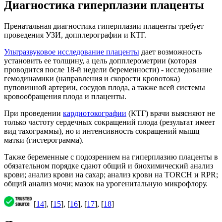
Диагностика гиперплазии плаценты
Пренатальная диагностика гиперплазии плаценты требует
проведения УЗИ, допплерографии и КТГ.
Ультразвуковое исследование плаценты
дает возможность
установить ее толщину, а цель допплерометрии (которая
проводится после 18-й недели беременности) - исследование
гемодинамики (направления и скорости кровотока)
пуповинной артерии, сосудов плода, а также всей системы
кровообращения плода и плаценты.
При проведении
кардиотокографии
(КТГ) врачи выясняют не
только частоту сердечных сокращений плода (результат имеет
вид тахограммы), но и интенсивность сокращений мышц
матки (гистерограмма).
Также беременные с подозрением на гиперплазию плаценты в
обязательном порядке сдают общий и биохимический анализ
крови; анализ крови на сахар; анализ крови на TORCH и RPR;
общий анализ мочи; мазок на урогенитальную микрофлору.
[
14
], [
15
], [
16
], [
17
], [
18
]