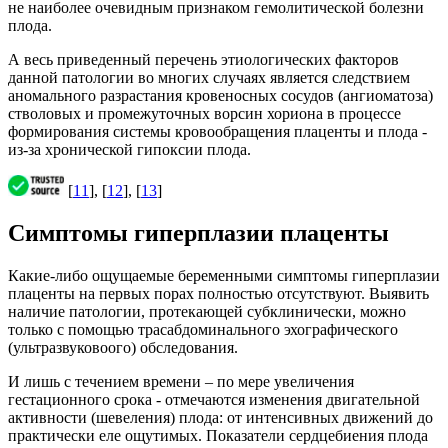
не наиболее очевидным признаком гемолитической болезни
плода.
А весь приведенный перечень этиологических факторов
данной патологии во многих случаях является следствием
аномального разрастания кровеносных сосудов (ангиоматоза)
стволовых и промежуточных ворсин хориона в процессе
формирования системы кровообращения плаценты и плода -
из-за хронической гипоксии плода.
[
11
], [
12
], [
13
]
Симптомы гиперплазии плаценты
Какие-либо ощущаемые беременными симптомы гиперплазии
плаценты на первых порах полностью отсутствуют. Выявить
наличие патологии, протекающей субклинически, можно
только с помощью трасабдоминального эхографического
(ультразвуковоого) обследования.
И лишь с течением времени – по мере увеличения
гестационного срока - отмечаются изменения двигательной
активности (шевеления) плода: от интенсивных движений до
практически еле ощутимых. Показатели сердцебиения плода