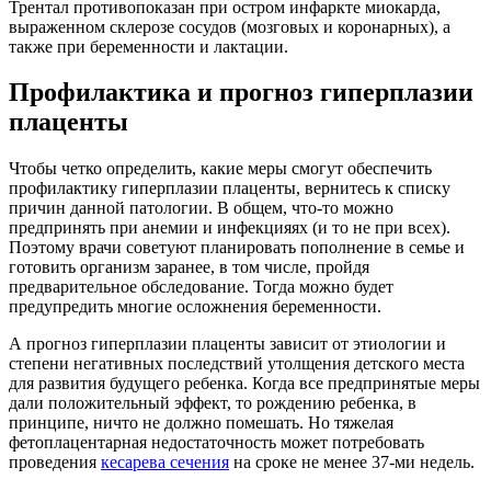
Трентал противопоказан при остром инфаркте миокарда,
выраженном склерозе сосудов (мозговых и коронарных), а
также при беременности и лактации.
Профилактика и прогноз гиперплазии
плаценты
Чтобы четко определить, какие меры смогут обеспечить
профилактику гиперплазии плаценты, вернитесь к списку
причин данной патологии. В общем, что-то можно
предпринять при анемии и инфекцияях (и то не при всех).
Поэтому врачи советуют планировать пополнение в семье и
готовить организм заранее, в том числе, пройдя
предварительное обследование. Тогда можно будет
предупредить многие осложнения беременности.
А прогноз гиперплазии плаценты зависит от этиологии и
степени негативных последствий утолщения детского места
для развития будущего ребенка. Когда все предпринятые меры
дали положительный эффект, то рождению ребенка, в
принципе, ничто не должно помешать. Но тяжелая
фетоплацентарная недостаточность может потребовать
проведения
кесарева сечения
на сроке не менее 37-ми недель.