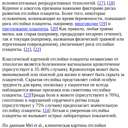
вспомогательных репродуктивных технологий. [
17
], [
18
]
Курение и алкоголь признаны важными факторами риска
развития отслойки плаценты. Более того, некоторые
осложнения, возникающие во время беременности, повышают
риск отслойки плаценты, например,
многоводие
[
19
] и
предлежание плаценты
. [
20
] Как правило, любая травма
матки, как старая (например, предыдущее кесарево сечение),
так и текущая (например, вызванная физической травмой или
ятрогенным повреждением), увеличивает риск отслойки
плаценты. [
21
], [
22
]
Классической картиной отслойки плаценты независимо от
этиологии является болезненное вагинальное кровотечение
(присутствует в 35–80% случаев). Кровопотеря может быть
минимальной или опасной для жизни и может быть скрыта за
плацентой. Скрытая отслойка представляет собой особую
трудность для врача, поскольку у пациентки не всегда
наблюдаются явные признаки или симптомы отслойки
плаценты. [
23
]Триада боли в животе (присутствуют в 70%),
гипотонии и нарушений сердечного ритма плода
(присутствуют у 75% случаев) предполагает значительную
отслойку плаценты. [
24
] Легкая и умеренная отслойка
плаценты не вызывает острых лабораторных показателей.
По данным Mei et al., клиническая картина отслойки