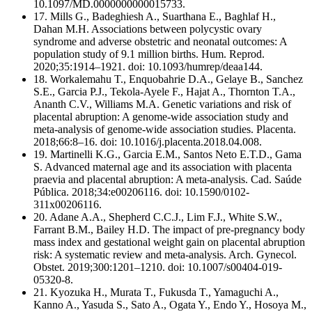
10.1097/MD.0000000000015733.
17. Mills G., Badeghiesh A., Suarthana E., Baghlaf H.,
Dahan M.H. Associations between polycystic ovary
syndrome and adverse obstetric and neonatal outcomes: A
population study of 9.1 million births. Hum. Reprod.
2020;35:1914–1921. doi: 10.1093/humrep/deaa144.
18. Workalemahu T., Enquobahrie D.A., Gelaye B., Sanchez
S.E., Garcia P.J., Tekola-Ayele F., Hajat A., Thornton T.A.,
Ananth C.V., Williams M.A. Genetic variations and risk of
placental abruption: A genome-wide association study and
meta-analysis of genome-wide association studies. Placenta.
2018;66:8–16. doi: 10.1016/j.placenta.2018.04.008.
19. Martinelli K.G., Garcia E.M., Santos Neto E.T.D., Gama
S. Advanced maternal age and its association with placenta
praevia and placental abruption: A meta-analysis. Cad. Saúde
Pública. 2018;34:e00206116. doi: 10.1590/0102-
311x00206116.
20. Adane A.A., Shepherd C.C.J., Lim F.J., White S.W.,
Farrant B.M., Bailey H.D. The impact of pre-pregnancy body
mass index and gestational weight gain on placental abruption
risk: A systematic review and meta-analysis. Arch. Gynecol.
Obstet. 2019;300:1201–1210. doi: 10.1007/s00404-019-
05320-8.
21. Kyozuka H., Murata T., Fukusda T., Yamaguchi A.,
Kanno A., Yasuda S., Sato A., Ogata Y., Endo Y., Hosoya M.,