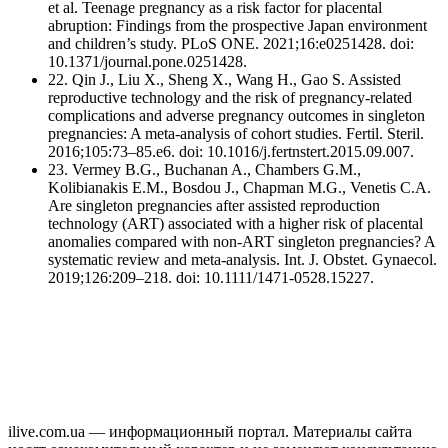
et al. Teenage pregnancy as a risk factor for placental
abruption: Findings from the prospective Japan environment
and children’s study. PLoS ONE. 2021;16:e0251428. doi:
10.1371/journal.pone.0251428.
22. Qin J., Liu X., Sheng X., Wang H., Gao S. Assisted
reproductive technology and the risk of pregnancy-related
complications and adverse pregnancy outcomes in singleton
pregnancies: A meta-analysis of cohort studies. Fertil. Steril.
2016;105:73–85.e6. doi: 10.1016/j.fertnstert.2015.09.007.
23. Vermey B.G., Buchanan A., Chambers G.M.,
Kolibianakis E.M., Bosdou J., Chapman M.G., Venetis C.A.
Are singleton pregnancies after assisted reproduction
technology (ART) associated with a higher risk of placental
anomalies compared with non-ART singleton pregnancies? A
systematic review and meta-analysis. Int. J. Obstet. Gynaecol.
2019;126:209–218. doi: 10.1111/1471-0528.15227.
ilive.com.ua — информационный портал. Материалы сайта