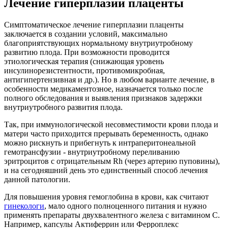
Лечение гиперплазии плаценты
Симптоматическое лечение гиперплазии плаценты
заключается в создании условий, максимально
благоприятствующих нормальному внутриутробному
развитию плода. При возможности проводится
этиологическая терапия (снижающая уровень
инсулинорезистентности, противомикробная,
антигипертензивная и др.). Но в любом варианте лечение, в
особенности медикаментозное, назначается только после
полного обследования и выявления признаков задержки
внутриутробного развития плода.
Так, при иммунологической несовместимости крови плода и
матери часто приходится прерывать беременность, однако
можно рискнуть и прибегнуть к интраперитонеальной
гемотрансфузии - внутриутробному переливанию
эритроцитов с отрицательным Rh (через артерию пуповины),
и на сегодняшний день это единственный способ лечения
данной патологии.
Для повышения уровня гемоглобина в крови, как считают
гинекологи
, мало одного полноценного питания и нужно
применять препараты двухвалентного железа с витамином С.
Например, капсулы Актиферрин или Ферроплекс