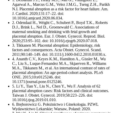
Agarwal A., Marcus G.M., Velez J.M.G., Tseng Z.H., Parikh
N.I. Placental abruption as a risk factor for heart failure. Am.
J. Cardiol. 2020;131:17–22. doi:
10.1016/j.amjcard.2020.06.034.
2. Odendaal H., Wright C., Schubert P., Boyd T.K., Roberts
D.J., Brink L., Nel D., Groenewald C. Associations of
maternal smoking and drinking with fetal growth and
placental abruption. Eur. J. Obstet. Gynecol. Reprod. Biol.
2020;253:95–102. doi: 10.1016/j.ejogrb.2020.07.018.
3. Tikkanen M. Placental abruption: Epidemiology, risk
factors and consequences. Acta Obstet. Gynecol. Scand.
2011;90:140–149. doi: 10.1111/j.1600-0412.2010.01030.x.
4. Ananth C.V., Keyes K.M., Hamilton A., Gissler M., Wu
C., Liu S., Luque-Fernandez M.A., Skjaerven R., Williams
M.A., Tikkanen M., et al. An international contrast of rates of
placental abruption: An age-period-cohort analysis. PLoS
ONE. 2015;10:e0125246. doi:
10.1371/journal.pone.0125246.
5. Li Y., Tian Y., Liu N., Chen Y., Wu F. Analysis of 62
placental abruption cases: Risk factors and clinical outcomes.
Taiwan J. Obstet. Gynecol. 2019;58:223–226. doi:
10.1016/j.tjog.2019.01.010.
6. Bręborowicz G. Położnictwo i Ginekologia. PZWL
Wydawnictwo Lekarskie; Warsaw, Poland: 2020.