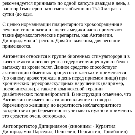
рекомендуется принимать по одной капсуле дважды в день, а
раствор Гемоферон назначается обычно по 15-20 мл раз в
сутки (до еды).
С целью нормализации плацентарного кровообращения в
лечении гиперплазии плаценты медики часто применяют
такие фармакологические препараты, как Актовегин,
Дипиридамол и Трентал. Давайте выясним, для чего они
применяются.
Актовегин относится к группе биогенных стимуляторорв и в
качестве активного вещества содержит очищенную от белка
вытяжку из крови телят. Данное средство способствует
активизации обменных процессов в клетках и применяется
(по одному драже трижды в день перед приемом пищи) при
хронических цереброваскулярных нарушениях (например,
после инсульта), а также в комплексной терапии
диабетических полинейропатий. В инструкции отмечено, что
Актовегин не имеет негативного влияние на плод и
беременную женщину, но вероятность неблагоприятного
воздействия при беременности учитывать нужно и применять
это средство очень осторожно.
Ангиопротектор Дипиридамол (синонимы - Курантил,
Дипиридамол Парседил, Пенселин, Персантин, Тромбонил)