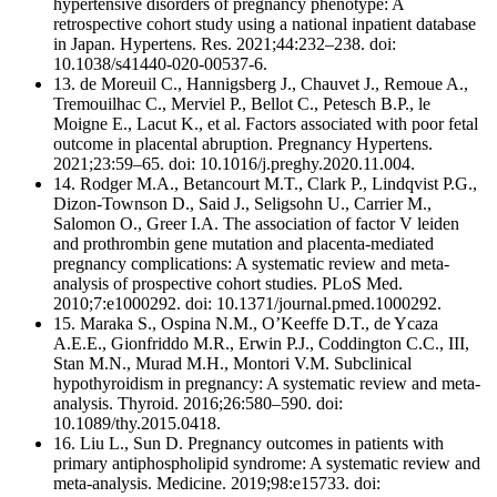
hypertensive disorders of pregnancy phenotype: A
retrospective cohort study using a national inpatient database
in Japan. Hypertens. Res. 2021;44:232–238. doi:
10.1038/s41440-020-00537-6.
13. de Moreuil C., Hannigsberg J., Chauvet J., Remoue A.,
Tremouilhac C., Merviel P., Bellot C., Petesch B.P., le
Moigne E., Lacut K., et al. Factors associated with poor fetal
outcome in placental abruption. Pregnancy Hypertens.
2021;23:59–65. doi: 10.1016/j.preghy.2020.11.004.
14. Rodger M.A., Betancourt M.T., Clark P., Lindqvist P.G.,
Dizon-Townson D., Said J., Seligsohn U., Carrier M.,
Salomon O., Greer I.A. The association of factor V leiden
and prothrombin gene mutation and placenta-mediated
pregnancy complications: A systematic review and meta-
analysis of prospective cohort studies. PLoS Med.
2010;7:e1000292. doi: 10.1371/journal.pmed.1000292.
15. Maraka S., Ospina N.M., O’Keeffe D.T., de Ycaza
A.E.E., Gionfriddo M.R., Erwin P.J., Coddington C.C., III,
Stan M.N., Murad M.H., Montori V.M. Subclinical
hypothyroidism in pregnancy: A systematic review and meta-
analysis. Thyroid. 2016;26:580–590. doi:
10.1089/thy.2015.0418.
16. Liu L., Sun D. Pregnancy outcomes in patients with
primary antiphospholipid syndrome: A systematic review and
meta-analysis. Medicine. 2019;98:e15733. doi: