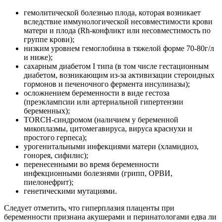
гемолитической болезнью плода, которая возникает
вследствие иммунологической несовместимости крови
матери и плода (Rh-конфликт или несовместимость по
группе крови);
низким уровнем гемоглобина в тяжелой форме 70-80г/л
и ниже);
сахарным диабетом I типа (в том числе гестационным
диабетом, возникающим из-за активизации стероидных
гормонов и печеночного фермента инсулиназы);
осложнением беременности в виде гестоза
(преэклампсии или артериальной гипертензии
беременных);
TORCH-синдромом (наличием у беременной
микоплазмы, цитомегавируса, вируса краснухи и
простого герпеса);
урогенитальными инфекциями матери (хламидиоз,
гонорея, сифилис);
перенесенными во время беременности
инфекционными болезнями (грипп, ОРВИ,
пиелонефрит);
генетическими мутациями.
Следует отметить, что гиперплазия плаценты при
беременности признана акушерами и перинатологами едва ли