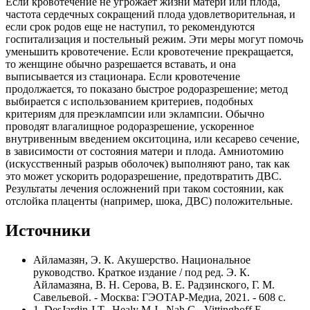
Если кровотечение не угрожает жизни матери или плода,
частота сердечных сокращений плода удовлетворительная, и
если срок родов еще не наступил, то рекомендуются
госпитализация и постельный режим. Эти меры могут помочь
уменьшить кровотечение. Если кровотечение прекращается,
то женщине обычно разрешается вставать, и она
выписывается из стационара. Если кровотечение
продолжается, то показано быстрое родоразрешение; метод
выбирается с использованием критериев, подобных
критериям для преэклампсии или эклампсии. Обычно
проводят влагалищное родоразрешение, ускоренное
внутривенным введением окситоцина, или кесарево сечение,
в зависимости от состояния матери и плода. Амниотомию
(искусственный разрыв оболочек) выполняют рано, так как
это может ускорить родоразрешение, предотвратить ДВС.
Результаты лечения осложнений при таком состоянии, как
отслойка плаценты (например, шока, ДВС) положительные.
Источники
Айламазян, Э. К. Акушерство. Национальное
руководство. Краткое издание / под ред. Э. К.
Айламазяна, В. Н. Серова, В. Е. Радзинского, Г. М.
Савельевой. - Москва: ГЭОТАР-Медиа, 2021. - 608 с.
1. DesJardin J.T., Healy M.J., Nah G., Vittinghoff E.,