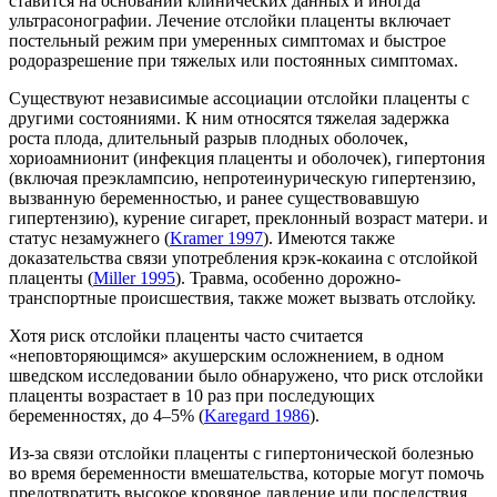
ставится на основании клинических данных и иногда
ультрасонографии. Лечение отслойки плаценты включает
постельный режим при умеренных симптомах и быстрое
родоразрешение при тяжелых или постоянных симптомах.
Существуют независимые ассоциации отслойки плаценты с
другими состояниями. К ним относятся тяжелая задержка
роста плода, длительный разрыв плодных оболочек,
хориоамнионит (инфекция плаценты и оболочек), гипертония
(включая преэклампсию, непротеинурическую гипертензию,
вызванную беременностью, и ранее существовавшую
гипертензию), курение сигарет, преклонный возраст матери. и
статус незамужнего (
Kramer 1997
). Имеются также
доказательства связи употребления крэк-кокаина с отслойкой
плаценты (
Miller 1995
). Травма, особенно дорожно-
транспортные происшествия, также может вызвать отслойку.
Хотя риск отслойки плаценты часто считается
«неповторяющимся» акушерским осложнением, в одном
шведском исследовании было обнаружено, что риск отслойки
плаценты возрастает в 10 раз при последующих
беременностях, до 4–5% (
Karegard 1986
).
Из-за связи отслойки плаценты с гипертонической болезнью
во время беременности вмешательства, которые могут помочь
предотвратить высокое кровяное давление или последствия