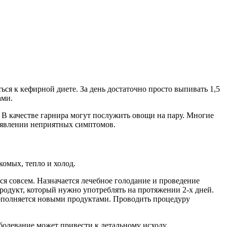
я к кефирной диете. За день достаточно просто выпивать 1,5
ами.
 В качестве гарнира могут послужить овощи на пару. Многие
оявлении неприятных симптомов.
комых, тепло и холод.
я совсем. Назначается лечебное голодание и проведение
продукт, который нужно употреблять на протяжении 2-х дней.
пополняется новыми продуктами. Проводить процедуру
аболевание может привести к летальному исходу.