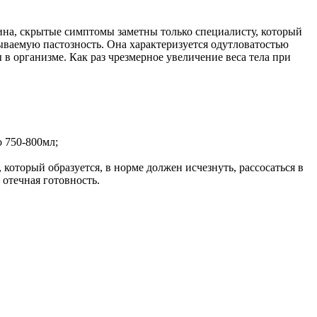
на, скрытые симптомы заметны только специалисту, который
ываемую пастозность. Она характеризуется одутловатостью
 в организме. Как раз чрезмерное увеличение веса тела при
о 750-800мл;
оторый образуется, в норме должен исчезнуть, рассосаться в
 отечная готовность.