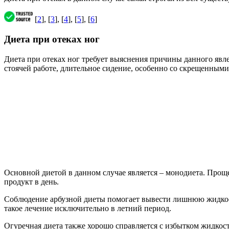
[
2
], [
3
], [
4
], [
5
], [
6
]
Диета при отеках ног
Диета при отеках ног требует выяснения причины данного явл
стоячей работе, длительное сидение, особенно со скрещенными
Основной диетой в данном случае является – монодиета. Прощ
продукт в день.
Соблюдение арбузной диеты помогает вывести лишнюю жидкость
такое лечение исключительно в летний период.
Огуречная диета также хорошо справляется с избытком жидкост