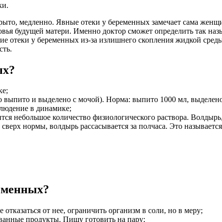
ки.
ыто, медленно. Явные отеки у беременных замечает сама женщи
овья будущей матери. Именно доктор сможет определить так наз
кие отеки у беременных из-за излишнего скопления жидкой среды
сть.
ых?
ке;
о выпито и выделено с мочой). Норма: выпито 1000 мл, выделен
блюдение в динамике;
ся небольшое количество физиологического раствора. Волдырь, к
 сверх нормы, волдырь рассасывается за полчаса. Это называется
ременных?
отказаться от нее, ограничить организм в соли, но в меру;
ванные продукты. Пищу готовить на пару;