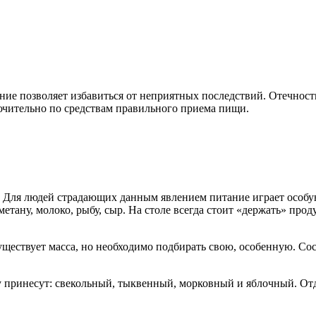
ние позволяет избавиться от неприятных последствий. Отечност
лючительно по средствам правильного приема пищи.
а? Для людей страдающих данным явлением питание играет особ
метану, молоко, рыбу, сыр. На столе всегда стоит «держать» про
существует масса, но необходимо подбирать свою, особенную. Сос
 принесут: свекольный, тыквенный, морковный и яблочный. От