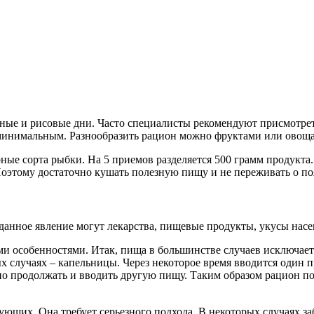
е и рисовые дни. Часто специалисты рекомендуют присмотретьс
 минимальным. Разнообразить рацион можно фруктами или овощ
ые сорта рыбки. На 5 приемов разделяется 500 грамм продукта.
Поэтому достаточно кушать полезную пищу и не переживать о п
 данное явление могут лекарства, пищевые продукты, укусы насе
и особенностями. Итак, пища в большинстве случаев исключаетс
х случаях – капельницы. Через некоторое время вводится один 
жно продолжать и вводить другую пищу. Таким образом рацион 
вующих. Она требует серьезного подхода. В некоторых случаях з