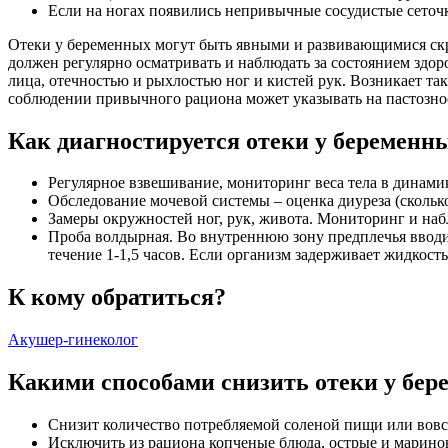
Если на ногах появились непривычные сосудистые сеточ
Отеки у беременных могут быть явными и развивающимися скр
должен регулярно осматривать и наблюдать за состоянием здор
лица, отечностью и рыхлостью ног и кистей рук. Возникает та
соблюдении привычного рациона может указывать на пастозно
Как диагностируется отеки у беременн
Регулярное взвешивание, мониторинг веса тела в динами
Обследование мочевой системы – оценка диуреза (скольк
Замеры окружностей ног, рук, живота. Мониторинг и на
Проба волдырная. Во внутреннюю зону предплечья вводит
течение 1-1,5 часов. Если организм задерживает жидкость
К кому обратиться?
Акушер-гинеколог
Какими способами снизить отеки у бе
Снизит количество потребляемой соленой пищи или вовсе 
Исключить из рациона копченые блюда, острые и марино