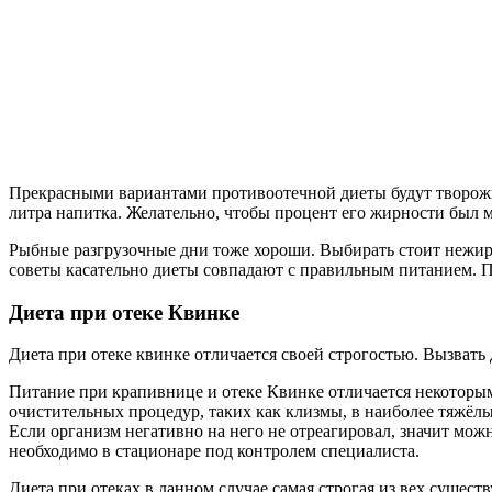
Прекрасными вариантами противоотечной диеты будут творожны
литра напитка. Желательно, чтобы процент его жирности был
Рыбные разгрузочные дни тоже хороши. Выбирать стоит нежирн
советы касательно диеты совпадают с правильным питанием. 
Диета при отеке Квинке
Диета при отеке квинке отличается своей строгостью. Вызвать
Питание при крапивнице и отеке Квинке отличается некоторым
очистительных процедур, таких как клизмы, в наиболее тяжёлы
Если организм негативно на него не отреагировал, значит мо
необходимо в стационаре под контролем специалиста.
Диета при отеках в данном случае самая строгая из вех сущест