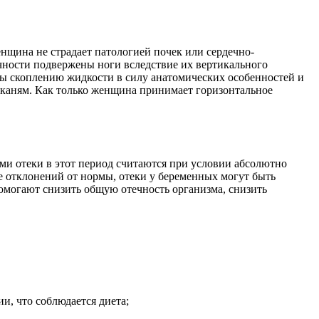
енщина не страдает патологией почек или сердечно-
ечности подвержены ноги вследствие их вертикального
ены скоплению жидкости в силу анатомических особенностей и
тканям. Как только женщина принимает горизонтальное
и отеки в этот период считаются при условии абсолютно
е отклонений от нормы, отеки у беременных могут быть
омогают снизить общую отечность организма, снизить
и, что соблюдается диета;