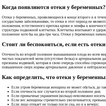
Когда появляются отеки у беременных?
Отеки у беременных, проявляющиеся в конце второго и в течен
сосудистыми заболеваниями, то отеки в этот период не являют
положения, естественного притока крови и лимфы к конечност
структуры подкожной клетчатки. Клетчатка впитывает и удерж
положение хотя бы на два-три часа. Отеки у беременных начина
Стоит ли беспокоиться, если есть отек
Отечность во второй половине вынашивания плода во всем ми
чистых показателей мочи (отсутствие белка) и артериальном 
признаны водянкой, которая в свою очередь способна спровоц
повышенное сверх нормы артериальное давление и нейтрализо
Как определить, что отеки у беременн
Если утром беременная женщина не может обуться, до та
Если отечность ног случается во второй половине дня;
Если привычные украшения (кольца) невозможно носить и
Если вес женщины стремительно увеличивается, превышая
Если лицо отекает не только после сна, но и к вечеру;