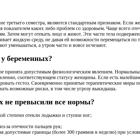
ие третьего семестра, являются стандартным признаком. Если ж
ся показателем каких либо проблем со здоровьем. Чаще всего от
ям. Затем могут отекать лицо и живот. Эти части тела подверж
ивает жидкую среду, не давая ей возможности перемещаться по 
ют уменьшаться, а утром часто и вовсе исчезают.
и у беременных?
ре принята допустимым физиологическим явлением. Нормальным
давлении, соответствующем статусу женщины. Если есть малейши
ировать гестоз. Своевременно принятые терапевтические миры п
вать возможные риски, в том числе угрозу выкидыша.
ых не превысили все нормы?
кой степени отекли лодыжки и ступни ног;
з-за отечности пальцев рук;
 допустимые границы (более 300 граммов в неделю) при услови