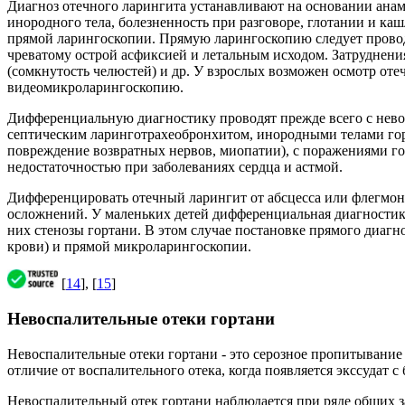
Диагноз отечного ларингита устанавливают на основании анам
инородного тела, болезненность при разговоре, глотании и ка
прямой ларингоскопии. Прямую ларингоскопию следует провод
чреватому острой асфиксией и летальным исходом. Затруднения
(сомкнутость челюстей) и др. У взрослых возможен осмотр от
видеомикроларингоскопию.
Дифференциальную диагностику проводят прежде всего с невос
септическим ларинготрахеобронхитом, инородными телами горт
повреждение возвратных нервов, миопатии), с поражениями го
недостаточностью при заболеваниях сердца и астмой.
Дифференцировать отечный ларингит от абсцесса или флегмоны
осложнений. У маленьких детей дифференциальная диагностик
них стенозы гортани. В этом случае постановке прямого диагн
крови) и прямой микроларингоскопии.
[
14
], [
15
]
Невоспалительные отеки гортани
Невоспалительные отеки гортани - это серозное пропитывание
отличие от воспалительного отека, когда появляется экссудат 
Невоспалительный отек гортани наблюдается при ряде общих з