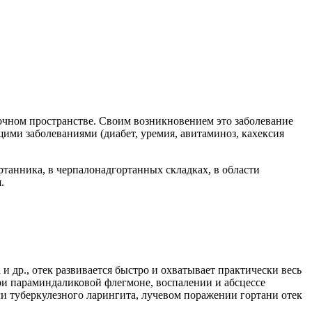
дочном пространстве. Своим возникновением это заболевание
ми заболеваниями (диабет, уремия, авитаминоз, кахексия
ртанника, в черпалонадгортанных складках, в области
.
и др., отек развивается быстро и охватывает практически весь
ри параминдаликовой флегмоне, воспалении и абсцессе
и туберкулезного ларингита, лучевом поражении гортани отек