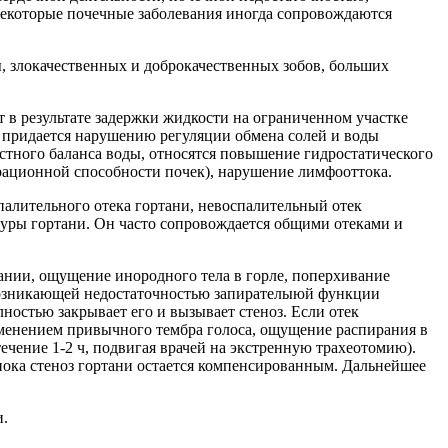
некоторые почечные заболевания иногда сопровождаются
ы, злокачественных и доброкачественных зобов, больших
 в результате задержки жидкости на ограниченном участке
е придается нарушению регуляции обмена солей и воды
стного баланса воды, относятся повышение гидростатического
рационной способности почек), нарушение лимфооттока.
палительного отека гортани, невоспалительный отек
уры гортани. Он часто сопровождается общими отеками и
ании, ощущение инородного тела в горле, поперхивание
 возникающей недостаточностью запирателыюй функции
лностью закрывает его и вызывает стеноз. Если отек
изменением привычного тембра голоса, ощущение распирания в
ечение 1-2 ч, подвигая врачей на экстренную трахеотомию).
 пока стеноз гортани остается компенсированным. Дальнейшее
и.