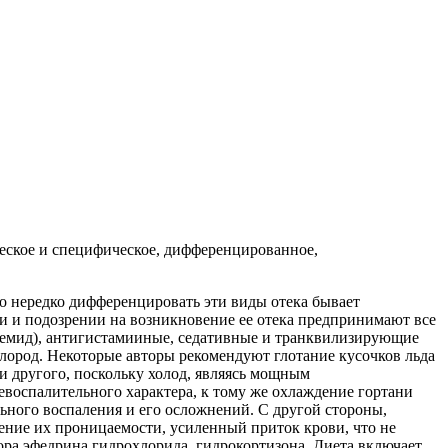
ческое и специфическое, дифференцированное,
ко нередко дифференцировать эти виды отека бывает
и и подозрении на возникновение ее отека предпринимают все
семид), антигистамииные, седативные и транквилизирующие
лород. Некоторые авторы рекомендуют глотание кусочков льда
 и другого, поскольку холод, являясь мощным
евоспалительного характера, к тому же охлаждение гортани
ного воспаления и его осложнений. С другой стороны,
ение их проницаемости, усиленный приток крови, что не
ора эфедрина гидрохлорида, гидрокортизона. Диета включает