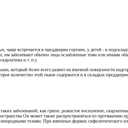
х, чаще встречается в преддверии гортани, у детей - в подскла
, им заболевают обычно лица ослабленные теми или иными общи
карлатина и т. п.).
ани, который более всего развит на язычной поверхности надго
рое количество этой ткани содержится и в складках преддверия
аких заболеваний, как грипп, рожистое воспаление, скарлатина 
ространства Он может также распространяться по протяжению п
и инородными телами. При язвенных формах сифилитического ил