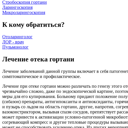
Стробоскопия гортани
Ларингоскопия
Микроларингоскопия
К кому обратиться?
Отоларинголог
ЛОР - врач
Пульмонолог
Лечение отека гортани
Лечение заболеваний данной группы включает в себя патогене
симптоматическое и профилактическое.
Лечение при отеке гортани можно различать по генезу этого о
чрезвычайно сложно, даже по эндоскопической картине, поэто
меры для его купирования. Больному придают положение полу
(сибазон) препараты, антигипоксанты и антиоксидаиты, горя
и пузырь со льдом на область гортани, другие, напротив, согр
вазоконстриктором, вызывая спазм сосудов, препятствует расс
может привести к активизации условно-патогенной микробиот
согревающий компресс и другие тепловые процедуры вызывают
может не способствовать усилению отека. Из других мероприят