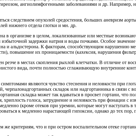
отиреозом, ангиолимфогенными заболеваниями и др. Например, 
ляться следствием опухолей средостения, больших аневризм аорт
ей нижнего отдела глотки и мн. др.
на в организме в целом, локализованные или местные возникают
ы избыточной задержки натрия и воды почками. Особое значени
ина и альдостерона. К факторам, способствующим нарушению ме
сти), повышение их проницаемости (кахексия, нарушения фильт
н резче в местах скопления рыхлой клетчатки. В отличие от вос
нистого вида, почти полностью сглаживающую внутренние конт
 симптомами являются чувство стеснения и неловкости при глот
й, черпалонадгортанных складок или надгортанника в связи с
ортанная складка может так вдаваться в просвет гортани, что по
я, хриплость голоса, затруднение и неловкость при фонации с 
едленно (кроме отеков при уремии, которые могут наступать в т
роваться к медленно нарастающей гипоксии, однако до тех пор,
 же критериям, что и при остром воспалительном отеке гортан