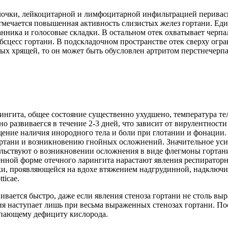
олочки, лейкоцитарной и лимфоцитарной инфильтрацией перива
мечается повышенная активность слизистых желез гортани. Еди
танника и голосовые складки. В остальном отек охватывает черп
бсцесс гортани. В подскладочном пространстве отек сверху огр
ных хрящей, то он может быть обусловлен артритом перстнечерп
рингита, общее состояние существенно ухудшено, температура те
 развиваегся в течение 2-3 дней, что зависит от вирулентности
ение наличия инородного тела и боли при глотании и фонации.
ортани и возникновению гнойных осложнений. Значительное усил
ельствуют о возникновении осложнения в виде флегмоны гортан
ной форме отечного ларингита нарастают явления респираторно
, проявляющейся на вдохе втяжением надгрудинной, надключичн
ticae.
вается быстро, даже если явления стеноза гортани не столь вы
ия наступает лишь при весьма выраженных стенозах гортани. По
пающему дефициту кислорода.