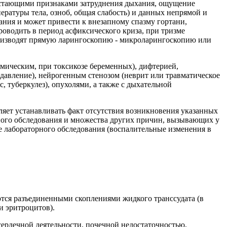
растающими признаками затруднения дыхания, ощущение
ратуры тела, озноб, общая слабость) и данных непрямой и
ния и может привести к внезапному спазму гортани,
роводить в период асфиксического криза, при тризме
производят прямую ларингоскопию - микроларингоскопию или
мическим, при токсикозе беременных), дифтерией,
давление), нейрогенным стенозом (неврит или травматическое
 туберкулез), опухолями, а также с дыхательной
ляет устанавливать факт отсутствия возникновения указанных
ьного обследования и множества других причин, вызывающих у
е лабораторного обследования (воспалительные изменения в
ются разъединенными скоплениями жидкого транссудата (в
и эритроцитов).
ердечной деятельности, почечной недостаточностью,