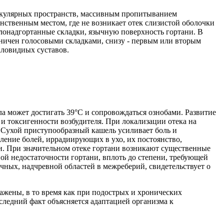
скулярных пространств, массивным пропитыванием
нственным местом, где не возникает отек слизистой оболочки
алонадгортанные складки, язычную поверхность гортани. В
аничен голосовыми складками, снизу - первым или вторым
аловидиых суставов.
ла может достигать 39°С и сопровождаться ознобами. Развитие
 и токсигенности возбудителя. При локализации отека на
 Сухой приступообразный кашель усиливает боль и
ение болей, иррадиирующих в ухо, их постоянство,
и. При значительном отеке гортани возникают существенные
й недостаточности гортани, вплоть до степени, требующей
ых, надчревной областей в межреберий, свидетельствует о
ражены, в то время как при подострых и хронических
следний факт объясняется адаптацией организма к