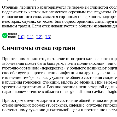
Отечный ларингит характеризуется гиперемией слизистой об
подслизистых клеточных элементов серозным транссудатом. От
и подслизистого слоя, является гортанная поверхность надгор
некоторых случаях он может быть односторонним, симулируя а
кольцом трахеи. Если отек локализуется в области черпаловид
[
10
], [
11
], [
12
], [
13
]
Симптомы отека гортани
При отечном ларингите, в отличие от острого катарального ла
заболевания может быть быстрым, почти молниеносным, или оно
глоточно-гортанном «перекрестке» у больного возникают ощущ
способствует распространению инфекции на другие участки г
изменение тембра голоса, ухудшение общего состояния свидет
нарушения голосовой функции, вплоть до афонии. При выражен
ургентной трахеотомии. Возникновение инспираторной одышки
нарастающем стенозе в области rimae glottidis или cavitas infraglot
При остром отечном ларингите состояние общей гипоксии разви
стенозирующих формах (туберкулез, сифилис, опухоль) гипокс
постепенному сужению дыхательной щели и постепенно насту