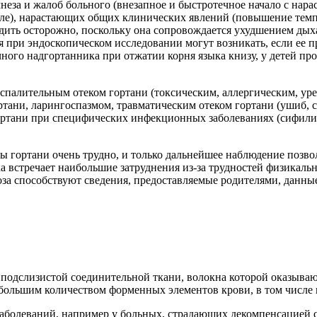
неза и жалоб больного (внезапное и быстротечное начало с на
шле), нарастающих общих клинических явлений (повышение темпе
ить осторожно, поскольку она сопровождается ухудшением дыха
 при эндоскопическом исследовании могут возникать, если ее п
ечного надгортанника при отжатии корня языка книзу, у детей 
палительным отеком гортани (токсическим, аллергическим, уре
ани, ларингоспазмом, травматическим отеком гортани (ушиб, с
ртани при специфических инфекционных заболеваниях (сифилис,
 гортани очень трудно, и только дальнейшее наблюдение позво
а встречает наибольшие затруднения из-за трудностей физикал
оза способствуют сведения, предоставляемые родителями, данны
 подслизистой соединительной ткани, волокна которой оказыва
с большим количеством форменных элементов крови, в том числе 
аболеваний, например у больных, страдающих декомпенсацией с