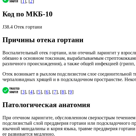
[
1
], [
2
]
Код по МКБ-10
J38.4 Отек гортани
Причины отека гортани
Воспалительный отек гортани, или отечный ларингит у взрослы
обязано в основном токсинам, вырабатываемым стрептококками
различного происхождения), а также общей инфекцией (грипп, с
Отек возникает в рыхлом подслизистом слое соединительной тк
черпаловидных хрящей и в подскладочном пространстве. Некото
[
3
], [
4
], [
5
], [
6
], [
7
], [
8
], [
9
]
Патологическая анатомия
При отечном ларингите, обусловленном сверхострым течением т
подслизистый слой преддверия гортани или подскладочного п
язычной миндалины и корня языка, травме преддверия гортан
ее развивается медленно.