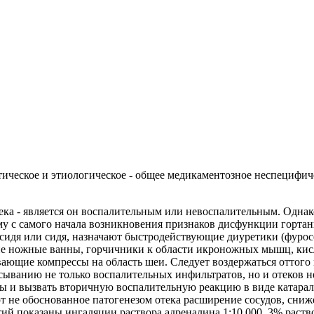
тическое и этиологическое - общее медикаментозное неспецифи
тека - является он воспалительным или невоспалительным. Одна
му с самого начала возникновения признаков дисфункции гортан
сидя или сидя, назначают быстродействующие диуретики (фуро
чие ножные ванны, горчичники к области икроножных мышц, кис
евающие компрессы на область шеи. Следует воздержаться оттого
асыванию не только воспалительных инфильтратов, но и отеков н
ы и вызвать вторичную воспалительную реакцию в виде катараль
 не обоснованное патогенезом отека расширение сосудов, сниж
ий показаны ингаляции раствора адреналина 1:10 000, 3% раств