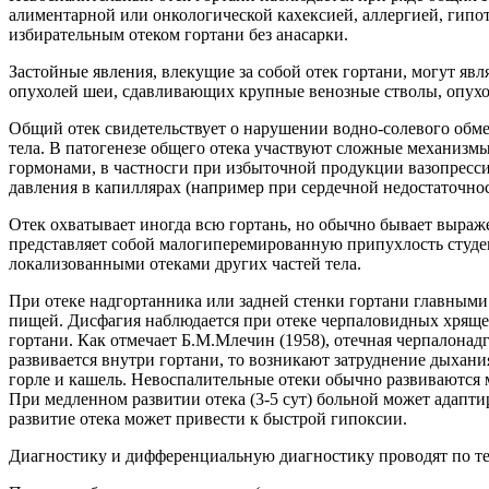
алиментарной или онкологической кахексией, аллергией, гип
избирательным отеком гортани без анасарки.
Застойные явления, влекущие за собой отек гортани, могут яв
опухолей шеи, сдавливающих крупные венозные стволы, опухол
Общий отек свидетельствует о нарушении водно-солевого обме
тела. В патогенезе общего отека участвуют сложные механизм
гормонами, в частносги при избыточной продукции вазопресс
давления в капиллярах (например при сердечной недостаточно
Отек охватывает иногда всю гортань, но обычно бывает выраже
представляет собой малогиперемированную припухлость студе
локализованными отеками других частей тела.
При отеке надгортанника или задней стенки гортани главными
пищей. Дисфагия наблюдается при отеке черпаловидных хряще
гортани. Как отмечает Б.М.Млечин (1958), отечная черпалонадг
развивается внутри гортани, то возникают затруднение дыхани
горле и кашель. Невоспалительные отеки обычно развиваются м
При медленном развитии отека (3-5 сут) больной может адапти
развитие отека может привести к быстрой гипоксии.
Диагностику и дифференциальную диагностику проводят по тем