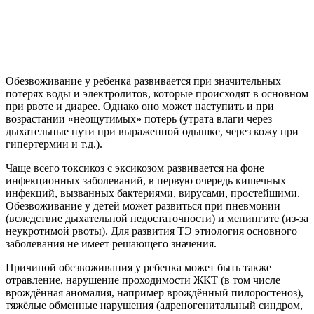
Обезвоживание у ребенка развивается при значительных
потерях воды и электролитов, которые происходят в основном
при рвоте и диарее. Однако оно может наступить и при
возрастании «неощутимых» потерь (утрата влаги через
дыхательные пути при выраженной одышке, через кожу при
гипертермии и т.д.).
Чаще всего токсикоз с эксикозом развивается на фоне
инфекционных заболеваний, в первую очередь кишечных
инфекций, вызванных бактериями, вирусами, простейшими.
Обезвоживание у детей может развиться при пневмонии
(вследствие дыхательной недостаточности) и менингите (из-за
неукротимой рвоты). Для развития ТЭ этиология основного
заболевания не имеет решающего значения.
Причиной обезвоживания у ребенка может быть также
отравление, нарушение проходимости ЖКТ (в том числе
врождённая аномалия, например врождённый пилоростеноз),
тяжёлые обменные нарушения (адреногенитальный синдром,