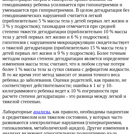
гемодинамику ребенка усиливается при гипонатриемии и
уменьшается при гипернатриемии. В целом дегидратация без
гемодинамических нарушений считается легкой
(приблизительно 5 % массы тела у детей первых лет жизни и
3 % у подростков); тахикардия отмечается при средней
степени тяжести дегидратации (приблизительно 10 % массы
тела у детей первых лет жизни и 6 % у подростков);
гипотензия с нарушением микроциркуляции свидетельствует
о тяжелой дегидратации (приблизительно 15 % массы тела у
детей первых лет жизни и 9 % у подростков). Более точным
методом оценки степени дегидратации является определение
изменения массы тела; считают, что в любом случае потеря
более 1 % массы тела за сутки связана с дефицитом жидкости.
В то же время этот метод зависит от знания точного веса
ребенка до заболевания. Оценки родителей, как правило, не
соответствуют действительности; ошибка в 1 кг у 10-
килограммового ребенка ведет к 10 % погрешности при
расчете степени дегидратации - это разница между легкой и
тяжелой степенью.
Лабораторные
анализы
, как правило, необходимы пациентам
в среднетяжелом или тяжелом состоянии, у которых часто
развиваются электролитные нарушения (гипернатриемия,
гипокалиемия, метаболический ацидоз). Другие изменения в
анализах включают относительную полицитемию из-за