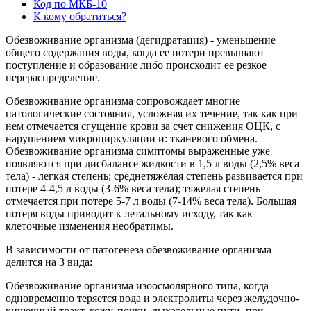
Код по МКБ-10
К кому обратиться?
Обезвоживание организма (дегидратация) - уменьшение
общего содержания воды, когда ее потери превышают
поступление и образование либо происходит ее резкое
перераспределение.
Обезвоживание организма сопровождает многие
патологические состояния, усложняя их течение, так как при
нем отмечается сгущение крови за счет снижения ОЦК, с
нарушением микроциркуляции и: тканевого обмена.
Обезвоживание организма симптомы выраженные уже
появляются при дисбалансе жидкости в 1,5 л воды (2,5% веса
тела) - легкая степень; среднетяжёлая степень развивается при
потере 4-4,5 л воды (3-6% веса тела); тяжелая степень
отмечается при потере 5-7 л воды (7-14% веса тела). Большая
потеря воды приводит к летальному исходу, так как
клеточные изменения необратимы.
В зависимости от патогенеза обезвоживание организма
делится на 3 вида:
Обезвоживание организма изоосмолярного типа, когда
одновременно теряется вода и электролиты через желудочно-
кишечный тракт, кожу, почки, дыхательные пути, при