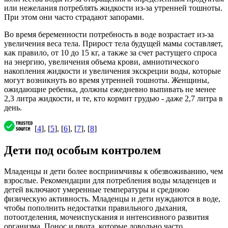
или нежелания потреблять жидкости из-за утренней тошноты.
При этом они часто страдают запорами.
Во время беременности потребность в воде возрастает из-за
увеличения веса тела. Прирост тела будущей мамы составляет,
как правило, от 10 до 15 кг, а также за счет растущего спроса
на энергию, увеличения объема крови, амниотического
накопления жидкости и увеличения экскреции воды, которые
могут возникнуть во время утренней тошноты. Женщины,
ожидающие ребенка, должны ежедневно выпивать не менее
2,3 литра жидкости, и те, кто кормит грудью - даже 2,7 литра в
день.
[
4
], [
5
], [
6
], [
7
], [
8
]
Дети под особым контролем
Младенцы и дети более восприимчивы к обезвоживанию, чем
взрослые. Рекомендации для потребления воды младенцев и
детей включают умеренные температуры и среднюю
физическую активность. Младенцы и дети нуждаются в воде,
чтобы пополнить недостатки правильного дыхания,
потоотделения, мочеиспускания и интенсивного развития
организма. Понос и рвота, которые довольно часто