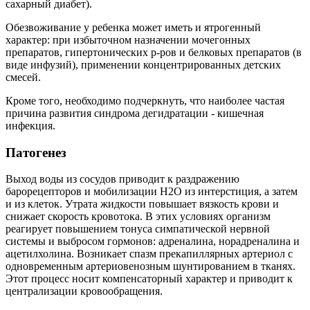
сахарный диабет).
Обезвоживание у ребенка может иметь и ятрогенный
характер: при избыточном назначении мочегонных
препаратов, гипертонических р-ров и белковых препаратов (в
виде инфузий), применении концентрированных детских
смесей.
Кроме того, необходимо подчеркнуть, что наиболее частая
причина развития синдрома дегидратации - кишечная
инфекция.
Патогенез
Выход воды из сосудов приводит к раздражению
барорецепторов и мобилизации H2O из интерстиция, а затем
и из клеток. Утрата жидкости повышает вязкость крови и
снижает скорость кровотока. В этих условиях организм
реагирует повышением тонуса симпатической нервной
системы и выбросом гормонов: адреналина, норадреналина и
ацетилхолина. Возникает спазм прекапиллярных артериол с
одновременным артериовенозным шунтированием в тканях.
Этот процесс носит компенсаторный характер и приводит к
централизации кровообращения.