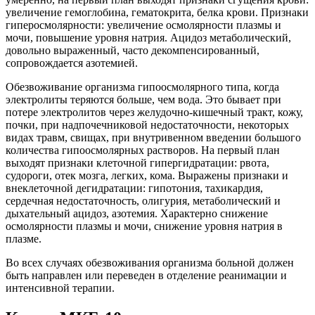
увеличение гемоглобина, гематокрита, белка крови. Признаки
гиперосмолярности: увеличение осмолярности плазмы и
мочи, повышение уровня натрия. Ацидоз метаболический,
довольно выраженный, часто декомпенсированный,
сопровождается азотемией.
Обезвоживание организма гипоосмолярного типа, когда
электролиты теряются больше, чем вода. Это бывает при
потере электролитов через желудочно-кишечный тракт, кожу,
почки, при надпочечниковой недостаточности, некоторых
видах травм, свищах, при внутривенном введении большого
количества гипоосмолярных растворов. На первый план
выходят признаки клеточной гипергидратации: рвота,
судороги, отек мозга, легких, кома. Выражены признаки и
внеклеточной дегидратации: гипотония, тахикардия,
сердечная недостаточность, олигурия, метаболический и
дыхательный ацидоз, азотемия. Характерно снижение
осмолярности плазмы и мочи, снижение уровня натрия в
плазме.
Во всех случаях обезвоживания организма больной должен
быть направлен или переведен в отделение реанимации и
интенсивной терапии.