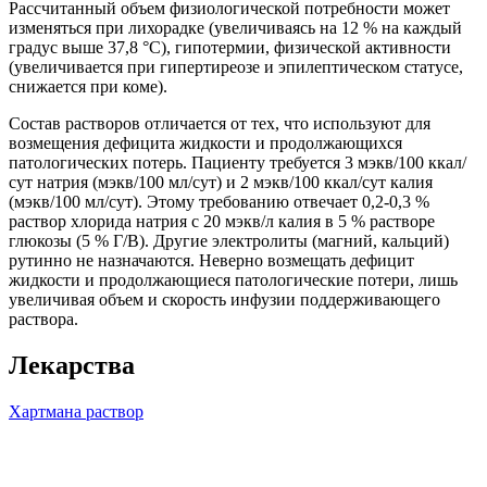
Рассчитанный объем физиологической потребности может
изменяться при лихорадке (увеличиваясь на 12 % на каждый
градус выше 37,8 °С), гипотермии, физической активности
(увеличивается при гипертиреозе и эпилептическом статусе,
снижается при коме).
Состав растворов отличается от тех, что используют для
возмещения дефицита жидкости и продолжающихся
патологических потерь. Пациенту требуется 3 мэкв/100 ккал/
сут натрия (мэкв/100 мл/сут) и 2 мэкв/100 ккал/сут калия
(мэкв/100 мл/сут). Этому требованию отвечает 0,2-0,3 %
раствор хлорида натрия с 20 мэкв/л калия в 5 % растворе
глюкозы (5 % Г/В). Другие электролиты (магний, кальций)
рутинно не назначаются. Неверно возмещать дефицит
жидкости и продолжающиеся патологические потери, лишь
увеличивая объем и скорость инфузии поддерживающего
раствора.
Лекарства
Хартмана раствор