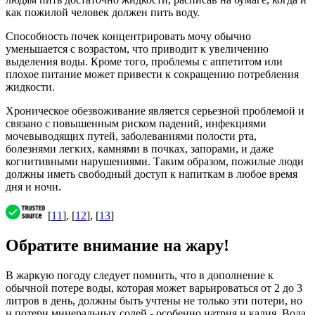
как пожилой человек должен пить воду.
Способность почек концентрировать мочу обычно
уменьшается с возрастом, что приводит к увеличению
выделения воды. Кроме того, проблемы с аппетитом или
плохое питание может привести к сокращению потребления
жидкости.
Хроническое обезвоживание является серьезной проблемой и
связано с повышенным риском падений, инфекциями
мочевыводящих путей, заболеваниями полости рта,
болезнями легких, камнями в почках, запорами, и даже
когнитивными нарушениями. Таким образом, пожилые люди
должны иметь свободный доступ к напиткам в любое время
дня и ночи.
[
11
], [
12
], [
13
]
Обратите внимание на жару!
В жаркую погоду следует помнить, что в дополнение к
обычной потере воды, которая может варьироваться от 2 до 3
литров в день, должны быть учтены не только эти потери, но
и потери минеральных солей - особенно натрия и калия. Вода