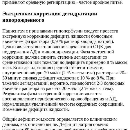
применяют оральную регидратацию - частое дробное питье.
Экстренная коррекция дегидратации
новорожденного
Пациентам с признаками гипоперфузии следует провести
экстренную коррекцию дефицита жидкости болюсным
введением физраствора (0,9 % раствор хлорида натрия).
Целью является восстановление адекватного ОЦК для
поддержания АД и микроциркуляции. Фаза экстренной
коррекции должна снизить степень дегидратации со
среднетяжелой или тяжелой до дефицита примерно 8 % массы
тела. Если дегидратация средней степени тяжести,
внутривенно вводят 20 мл/кг (2 % массы тела) раствора за 20-
30 минут, снижая дефицит жидкости с 10 % до 8 %. При
тяжелой дегидратации, вероятно, понадобится 2-3 болюсных
введения раствора из расчета 20 мл/кг (2 % массы тела).
Результатом фазы экстренной коррекции является
восстановление периферического кровообращения и АД,
нормализация увеличенной частоты сердечных сокращений.
Возмещение дефицита жидкости.
Общий дефицит жидкости определяется по клиническим
данным, как описано выше. Дефицит натрия обычно
составляет 80 мэкв/л недостающей жидкости, а дефицит калия