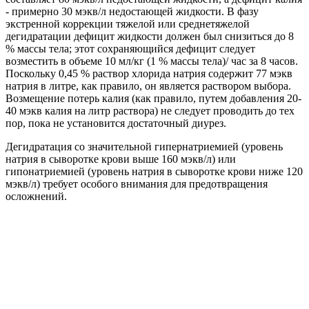
- примерно 30 мэкв/л недостающей жидкости. В фазу
экстренной коррекции тяжелой или среднетяжелой
дегидратации дефицит жидкости должен был снизиться до 8
% массы тела; этот сохраняющийся дефицит следует
возместить в объеме 10 мл/кг (1 % массы тела)/ час за 8 часов.
Поскольку 0,45 % раствор хлорида натрия содержит 77 мэкв
натрия в литре, как правило, он является раствором выбора.
Возмещение потерь калия (как правило, путем добавления 20-
40 мэкв калия на литр раствора) не следует проводить до тех
пор, пока не установится достаточный диурез.
Дегидратация со значительной гипернатриемией (уровень
натрия в сыворотке крови выше 160 мэкв/л) или
гипонатриемией (уровень натрия в сыворотке крови ниже 120
мэкв/л) требует особого внимания для предотвращения
осложнений.