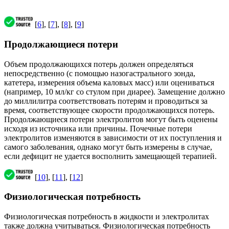
[
6
], [
7
], [
8
], [
9
]
Продолжающиеся потери
Объем продолжающихся потерь должен определяться
непосредственно (с помощью назогастрального зонда,
катетера, измерения объема каловых масс) или оцениваться
(например, 10 мл/кг со стулом при диарее). Замещение должно
до миллилитра соответствовать потерям и проводиться за
время, соответствующее скорости продолжающихся потерь.
Продолжающиеся потери электролитов могут быть оценены
исходя из источника или причины. Почечные потери
электролитов изменяются в зависимости от их поступления и
самого заболевания, однако могут быть измерены в случае,
если дефицит не удается восполнить замещающей терапией.
[
10
], [
11
], [
12
]
Физиологическая потребность
Физиологическая потребность в жидкости и электролитах
также должна учитываться. Физиологическая потребность