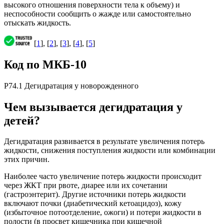
высокого отношения поверхности тела к объему) и
неспособности сообщить о жажде или самостоятельно
отыскать жидкость.
[
1
], [
2
], [
3
], [
4
], [
5
]
Код по МКБ-10
P74.1 Дегидратация у новорожденного
Чем вызывается дегидратация у
детей?
Дегидратация развивается в результате увеличения потерь
жидкости, снижения поступления жидкости или комбинации
этих причин.
Наиболее часто увеличение потерь жидкости происходит
через ЖКТ при рвоте, диарее или их сочетании
(гастроэнтерит). Другие источники потерь жидкости
включают почки (диабетический кетоацидоз), кожу
(избыточное потоотделение, ожоги) и потери жидкости в
полости (в просвет кишечника при кишечной