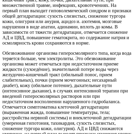
множественной травме, инфекциях, кровотечениях. На
первый план выходит гиповолемический синдром и признаки
общей дегидратации: сухость слизистых, снижение тургора
кожи, олигурия или анурия, ацидоз и. азотемия, мозговые
нарушения в виде апатии, адинамии, вплоть до комы. В
зависимости от тяжести дегидратации, отмечается снижение
АД и ЦВД, повышение гематокрита, но содержание натрия и
осмолярность крови сохраняются в норме.
Обезвоживание организма гиперосмолярного типа, когда вода
теряется больше, чем электролиты. Это обезвоживание
организма может отмечаться при недостаточном приеме
жидкости (сухоедёние), значительной потере воды через
желудочно-кишечный тракт (обильный понос, прием
слабительных), почки (прием мочегонных; несахарный
диабет), кожу (обильное потение), дыхательные пути
(интенсивное дыхание), в случаях интенсивной терапии при
введений гиперосмолярных растворов или при
недостаточном восполнении нарушенного гидробаланса.
Отмечается симптоматика клеточной дегидратации
(выраженная жажда, повышение температуры, тела;
расстройства нервной системы) и внеклеточной дегидратации
(умеренная гипотония, тахикардия, сухость слизистых,
снижение тургора кожи, олигурия). АД и ЦВД снижаются
умеренно, на первый план выходят признаки сгущения крови: