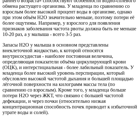
раннего возраста» способствуют особенности водно-солевого
обмена растущего организма. У младенца по сравнению со
взрослым более высокий процент воды в организме, однако
при этом объём H2O значительно меньше, поэтому потери её
более ощутимы. Например, у взрослого для появления
признаков заболевания частота рвоты должна быть не меньше
10-20 раз, а у малыша - всего 3-5 раз.
Запасы H2O у малыша в основном представлены
внеклеточной жидкостью, к которой относятся
внутрисосудистая - наиболее постоянная величина,
определяющая показатели объёма циркулирующей крови
(ОЦК), и интерстициальная - более лабильный показатель. У
младенца более высокий уровень перспирации, который
обусловлен высокой частотой дыхания и большей площадью
лёгочной поверхности на килограмм массы тела (по
сравнению со взрослым). Кроме того, у младенца больше
потери H2O через ЖКТ, что связано с большей частотой
дефекации, и через почки (относительно низкая
концентрационная способность почек приводит к избыточной
утрате воды и солей).