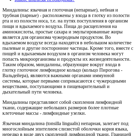
Миндалины: язычная и глоточная (непарные), небная и
трубная (парные) - расположены у входа в глотку из полости
рта и из полости носа, т.е. на путях поступления в организм
пищи и вдыхаемого воздуха. Пища до расщепления на
аминокислоты, простые сахара и эмульгированные жиры
является для организма чужеродным продуктом. Во
вдыхаемом воздухе всегда находятся в небольшом количестве
пылевые и другие посторонние частицы. Кроме того, вместе с
пищей и вдыхаемым воздухом в организм человека могут
попасть микроорганизмы и продукты их жизнедеятельности.
Таким образом, миндалины, образующие вокруг входа в
глотку глоточное лимфоидное кольцо (кольцо Пирогова -
Вальдейера), являются важными органами иммунной
системы, которые первыми соприкасаются с чужеродными
веществами, поступающими в пищеварительный и
дыхательный пути человека.
Миндалины представляют собой скопления лимфоидной
ткани, содержащие небольших размеров более плотные
клеточные массы - лимфоидные узелки.
Язычная миндалина (tonsilla lingualis) непарная, залегает под
многослойным эпителием слизистой оболочки корня языка,
нередко в виде двух скоплений лимфоидной ткани. Границей