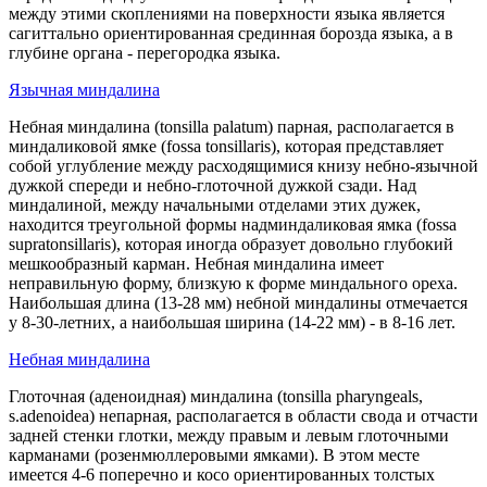
между этими скоплениями на поверхности языка является
сагиттально ориентированная срединная борозда языка, а в
глубине органа - перегородка языка.
Язычная миндалина
Небная миндалина (tonsilla palatum) парная, располагается в
миндаликовой ямке (fossa tonsillaris), которая представляет
собой углубление между расходящимися книзу небно-язычной
дужкой спереди и небно-глоточной дужкой сзади. Над
миндалиной, между начальными отделами этих дужек,
находится треугольной формы надминдаликовая ямка (fossa
supratonsillaris), которая иногда образует довольно глубокий
мешкообразный карман. Небная миндалина имеет
неправильную форму, близкую к форме миндального ореха.
Наибольшая длина (13-28 мм) небной миндалины отмечается
у 8-30-летних, а наибольшая ширина (14-22 мм) - в 8-16 лет.
Небная миндалина
Глоточная (аденоидная) миндалина (tonsilla pharyngeals,
s.adenoidea) непарная, располагается в области свода и отчасти
задней стенки глотки, между правым и левым глоточными
карманами (розенмюллеровыми ямками). В этом месте
имеется 4-6 поперечно и косо ориентированных толстых