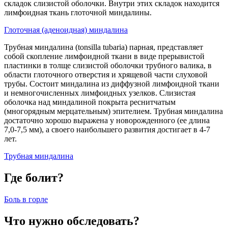
складок слизистой оболочки. Внутри этих складок находится
лимфоидная ткань глоточной миндалины.
Глоточная (аденоидная) миндалина
Трубная миндалина (tonsilla tubaria) парная, представляет
собой скопление лимфоидной ткани в виде прерывистой
пластинки в толще слизистой оболочки трубного валика, в
области глоточного отверстия и хрящевой части слуховой
трубы. Состоит миндалина из диффузной лимфоидной ткани
и немногочисленных лимфоидных узелков. Слизистая
оболочка над миндалиной покрыта реснитчатым
(многорядным мерцательным) эпителием. Трубная миндалина
достаточно хорошо выражена у новорожденного (ее длина
7,0-7,5 мм), а своего наибольшего развития достигает в 4-7
лет.
Трубная миндалина
Где болит?
Боль в горле
Что нужно обследовать?