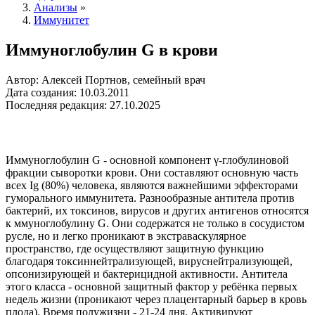
Анализы
»
Иммунитет
Иммуноглобулин G в крови
Автор: Алексей Портнов, семейный врач
Дата создания: 10.03.2011
Последняя редакция: 27.10.2025
Иммуноглобулин G - основной компонент γ-глобулиновой
фракции сыворотки крови. Они составляют основную часть
всех Ig (80%) человека, являются важнейшими эффекторами
гуморального иммунитета. Разнообразные антитела против
бактерий, их токсинов, вирусов и других антигенов относятся
к ммуноглобулину G. Они содержатся не только в сосудистом
русле, но и легко проникают в экстраваскулярное
пространство, где осуществляют защитную функцию
благодаря токсиннейтрализующей, вируснейтрализующей,
опсонизирующей и бактерицидной активности. Антитела
этого класса - основной защитный фактор у ребёнка первых
недель жизни (проникают через плацентарный барьер в кровь
плода). Время полужизни - 21-24 дня. Активируют