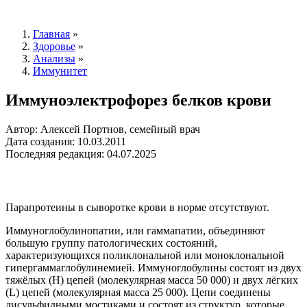
Главная
»
Здоровье
»
Анализы
»
Иммунитет
Иммуноэлектрофорез белков крови
Автор: Алексей Портнов, семейный врач
Дата создания: 10.03.2011
Последняя редакция: 04.07.2025
Парапротеины в сыворотке крови в норме отсутствуют.
Иммуноглобулинопатии, или гаммапатии, объединяют
большую группу патологических состояний,
характеризующихся поликлональной или моноклональной
гипергаммаглобулинемией. Иммуноглобулины состоят из двух
тяжёлых (H) цепей (молекулярная масса 50 000) и двух лёгких
(L) цепей (молекулярная масса 25 000). Цепи соединены
дисульфидными мостиками и состоят из структур, которые