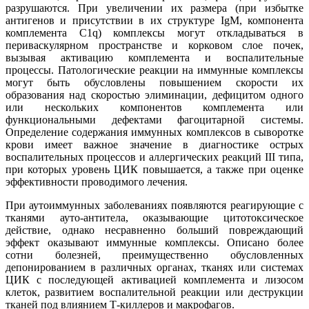
разрушаются. При увеличении их размера (при избытке
антигенов и присутствии в их структуре IgM, компонента
комплемента C1q) комплексы могут откладываться в
периваскулярном пространстве и корковом слое почек,
вызывая активацию комплемента и воспалительные
процессы. Патологические реакции на иммунные комплексы
могут быть обусловлены повышением скорости их
образования над скоростью элиминации, дефицитом одного
или нескольких компонентов комплемента или
функциональными дефектами фагоцитарной системы.
Определение содержания иммунных комплексов в сыворотке
крови имеет важное значение в диагностике острых
воспалительных процессов и аллергических реакций III типа,
при которых уровень ЦИК повышается, а также при оценке
эффективности проводимого лечения.
При аутоиммунных заболеваниях появляются реагирующие с
тканями ауто-антитела, оказывающие цитотоксическое
действие, однако несравненно больший повреждающий
эффект оказывают иммунные комплексы. Описано более
сотни болезней, преимущественно обусловленных
депонированием в различных органах, тканях или системах
ЦИК с последующей активацией комплемента и лизосом
клеток, развитием воспалительной реакции или деструкции
тканей под влиянием Т-киллеров и макрофагов.