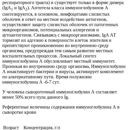
респираторного тракта) и существует только в форме димера
(IgA
и IgA
). Антитела класса иммуноглобулинов А
1
2
синтезируются, в основном, лимфоцитами слизистых
оболочек в ответ на местное воздействие антигенов,
осуществляют защиту слизистых оболочек от патогенных
микроорганизмов, потенциальных аллергенов и
аутоантигенов. Связываясь с микроорганизмами, IgA АТ
тормозят их адгезию к поверхности клеток эпителия и
препятствуют проникновению во внутреннюю среду
организма, предупреждая тем самым развитие местных
воспалительных процессов. Локальный синтез
иммуноглобулина А обусловливает местный иммунитет.
Проникая во внутреннюю среду организма, Иммуноглобулин
А инактивирует бактерии и вирусы, активирует комплемент
по альтернативному пути. Время полужизни
иммуноглобулина А -6-7 сут.
У человека сывороточный иммуноглобулин А составляет
менее 50% всего пула данного Ig.
Референтные величины содержания иммуноглобулина А в
сыворотке крови
Возраст
Концентрация, г/л