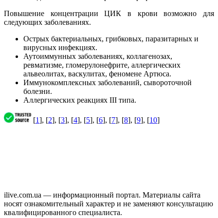
Повышение концентрации ЦИК в крови возможно для
следующих заболеваниях.
Острых бактериальных, грибковых, паразитарных и
вирусных инфекциях.
Аутоиммунных заболеваниях, коллагенозах,
ревматизме, гломерулонефрите, аллергических
альвеолитах, васкулитах, феномене Артюса.
Иммунокомплексных заболеваний, сывороточной
болезни.
Аллергических реакциях III типа.
[
1
], [
2
], [
3
], [
4
], [
5
], [
6
], [
7
], [
8
], [
9
], [
10
]
ilive.com.ua — информационный портал. Материалы сайта
носят ознакомительный характер и не заменяют консультацию
квалифицированного специалиста.