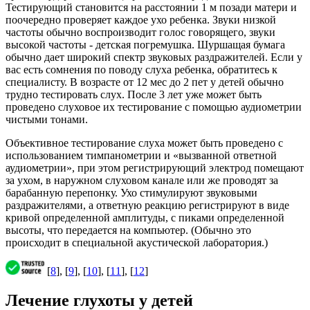
Тестирующий становится на расстоянии 1 м позади матери и
поочередно проверяет каждое ухо ребенка. Звуки низкой
частоты обычно воспроизводит голос говорящего, звуки
высокой частоты - детская погремушка. Шуршащая бумага
обычно дает широкий спектр звуковых раздражителей. Если у
вас есть сомнения по поводу слуха ребенка, обратитесь к
специалисту. В возрасте от 12 мес до 2 пет у детей обычно
трудно тестировать слух. После 3 лет уже может быть
проведено слуховое их тестирование с помощью аудиометрии
чистыми тонами.
Объективное тестирование слуха может быть проведено с
использованием тимпанометрии и «вызванной ответной
аудиометрии», при этом регистрирующий электрод помещают
за ухом, в наружном слуховом канале или же проводят за
барабанную перепонку. Ухо стимулируют звуковыми
раздражителями, а ответную реакцию регистрируют в виде
кривой определенной амплитуды, с пиками определенной
высоты, что передается на компьютер. (Обычно это
происходит в специальной акустической лаборатория.)
[
8
], [
9
], [
10
], [
11
], [
12
]
Лечение глухоты у детей