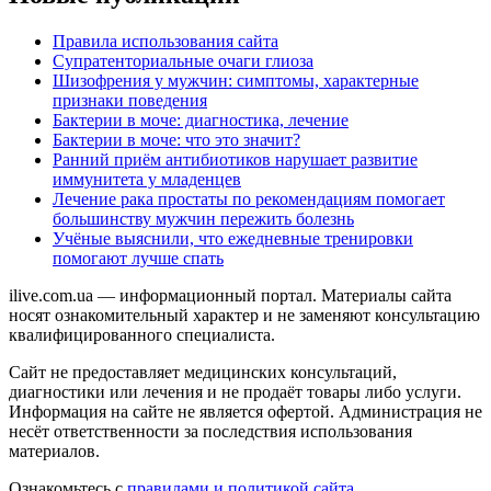
Правила использования сайта
Супратенториальные очаги глиоза
Шизофрения у мужчин: симптомы, характерные
признаки поведения
Бактерии в моче: диагностика, лечение
Бактерии в моче: что это значит?
Ранний приём антибиотиков нарушает развитие
иммунитета у младенцев
Лечение рака простаты по рекомендациям помогает
большинству мужчин пережить болезнь
Учёные выяснили, что ежедневные тренировки
помогают лучше спать
ilive.com.ua — информационный портал. Материалы сайта
носят ознакомительный характер и не заменяют консультацию
квалифицированного специалиста.
Сайт не предоставляет медицинских консультаций,
диагностики или лечения и не продаёт товары либо услуги.
Информация на сайте не является офертой. Администрация не
несёт ответственности за последствия использования
материалов.
Ознакомьтесь с
правилами и политикой сайта
.