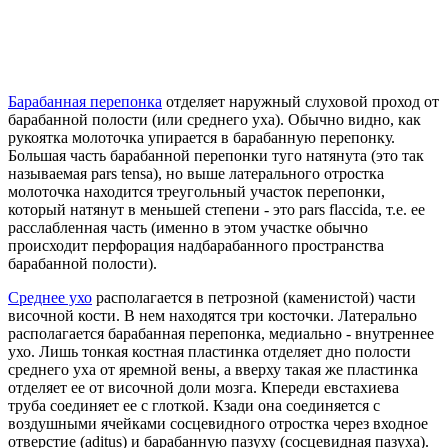
Барабанная перепонка
отделяет наружный слуховой проход от
барабанной полости (или среднего уха). Обычно видно, как
рукоятка молоточка упирается в барабанную перепонку.
Большая часть барабанной перепонки туго натянута (это так
называемая pars tensa), но выше латерального отростка
молоточка находится треугольный участок перепонки,
который натянут в меньшей степени - это pars flaccida, т.е. ее
расслабленная часть (именно в этом участке обычно
происходит перфорация надбарабанного пространства
барабанной полости).
Среднее ухо
располагается в петрозной (каменистой) части
височной кости. В нем находятся три косточки. Латерально
располагается барабанная перепонка, медиально - внутреннее
ухо. Лишь тонкая костная пластинка отделяет дно полости
среднего уха от яремной вены, а вверху такая же пластинка
отделяет ее от височной доли мозга. Кпереди евстахиева
труба соединяет ее с глоткой. Кзади она соединяется с
воздушными ячейками сосцевидного отростка через входное
отверстие (aditus) и барабанную пазуху (сосцевидная пазуха).