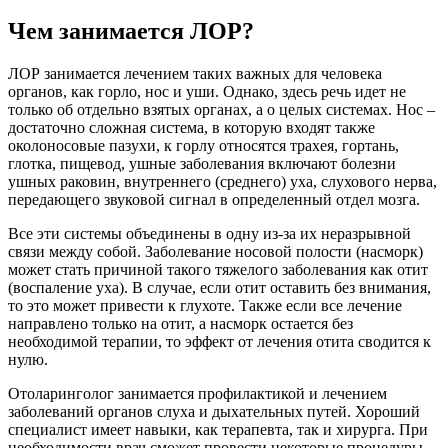
Чем занимается ЛОР?
ЛОР занимается лечением таких важных для человека
органов, как горло, нос и уши. Однако, здесь речь идет не
только об отдельно взятых органах, а о целых системах. Нос –
достаточно сложная система, в которую входят также
околоносовые пазухи, к горлу относятся трахея, гортань,
глотка, пищевод, ушные заболевания включают болезни
ушных раковин, внутреннего (среднего) уха, слухового нерва,
передающего звуковой сигнал в определенный отдел мозга.
Все эти системы объединены в одну из-за их неразрывной
связи между собой. Заболевание носовой полости (насморк)
может стать причиной такого тяжелого заболевания как отит
(воспаление уха). В случае, если отит оставить без внимания,
то это может привести к глухоте. Также если все лечение
направлено только на отит, а насморк остается без
необходимой терапии, то эффект от лечения отита сводится к
нулю.
Отоларинголог занимается профилактикой и лечением
заболеваний органов слуха и дыхательных путей. Хороший
специалист имеет навыки, как терапевта, так и хирурга. При
необходимости врач сможет провести некоторые процедуры,