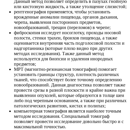
Данный метод позволяет определить в пазухах гнойную
или кистозную жидкость, а также утолщение слизистой;
рентгенография применяется, чтобы установить
врожденные аномалии пищевода, органов дыхания,
черепа, выявления посторонних предметов,
новообразований, трещин (переломов) в черепе;
фиброскопия исследует носоглотку, проходы носовой
полости, стенки трахеи, бронхов пищевода, а также
оценивается внутренняя часть подголосовой полости и
надгортанника (которые плохо видно при других
методах исследования). Также данный метод
используется для биопсии и удаления инородных
предметов;
МРТ (магнитно-резонансная томография) помогает
установить границы структур, плотность различных
тканей, что способствует более точному определению
новообразований. Данная диагностика позволяет также
провести срезы в разной плоскости и крайне важна при
выявлении опухолей, которые образуются в толще шеи
либо под черепным основанием, а также при различных
патологических развитиях, кистах и полипах;
компьютерная томография является наиболее точным
методом исследования. Специальный томограф
позволяет провести исследование довольно быстро и с
максимальной точностью.