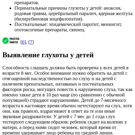
препаратов.
Перинатальные причины глухоты у детей: аноксия,
родовая травма, церебральный паралич, ядерная желтуха
(билирубиновая энцефалопатия).
Постнатальные: эпидемический паротит, менингит,
ототоксичные препараты, свинец.
[
6
], [
7
]
Выявление глухоты у детей
Способность слышать должна быть проверена у всех детей в
возрасте 8 мес. Особое внимание нужно обратить на детей с
отягощенной наследственностью по слуху и на детей с
наличием пренатальных, натаяьных и постнатальных
факторов риска, могущих повести к нарушению слуха, так как
именно такие дети в 10 раз чаще (по сравнению с обычной
популяцией) страдают нарушениями. Детей до 7-месячного
возраста в настоящее время обычно нетестируют на слух, хотя
они, как правило, вздрагивают в ответ на те или иные
звуковые раздражители. У детей с 7 мес до 1 года слух
тестируют следующим образом: ребенок сидит на коленях у
матери, а перед ними сидит человек, который время от
времени удерживает лицо ребенка по средней линии.