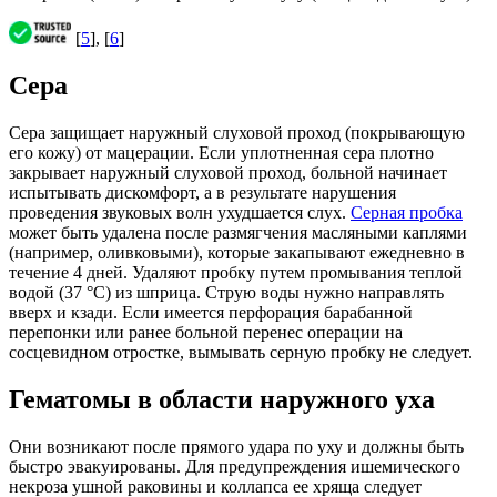
[
5
], [
6
]
Сера
Сера защищает наружный слуховой проход (покрывающую
его кожу) от мацерации. Если уплотненная сера плотно
закрывает наружный слуховой проход, больной начинает
испытывать дискомфорт, а в результате нарушения
проведения звуковых волн ухудшается слух.
Серная пробка
может быть удалена после размягчения масляными каплями
(например, оливковыми), которые закапывают ежедневно в
течение 4 дней. Удаляют пробку путем промывания теплой
водой (37 °С) из шприца. Струю воды нужно направлять
вверх и кзади. Если имеется перфорация барабанной
перепонки или ранее больной перенес операции на
сосцевидном отростке, вымывать серную пробку не следует.
Гематомы в области наружного уха
Они возникают после прямого удара по уху и должны быть
быстро эвакуированы. Для предупреждения ишемического
некроза ушной раковины и коллапса ее хряща следует