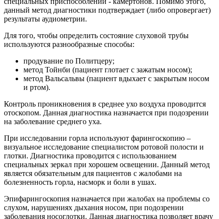
специальных приспособлений - камертонов. Помимо этого,
данный метод диагностики подтверждает (либо опровергает)
результаты аудиометрии.
Для того, чтобы определить состояние слуховой трубы
используются разнообразные способы:
продувание по Политцеру;
метод Тойнби (пациент глотает с зажатым носом);
метод Вальсальвы (пациент вдыхает с закрытым носом
и ртом).
Контроль проникновения в среднее ухо воздуха проводится
отоскопом. Данная диагностика назначается при подозрении
на заболевание среднего уха.
При исследовании горла используют фарингоскопию –
визуальное исследование специалистом ротовой полости и
глотки. Диагностика проводится с использованием
специальных зеркал при хорошем освещении. Данный метод
является обязательным для пациентов с жалобами на
болезненность горла, насморк и боли в ушах.
Эпифарингоскопия назначается при жалобах на проблемы со
слухом, нарушениях дыхания носом, при подозрении
заболевания носоглотки. Данная диагностика позволяет врачу