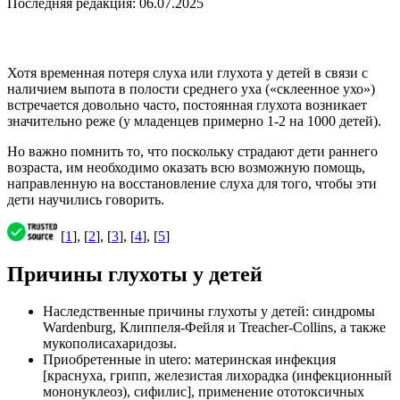
Последняя редакция: 06.07.2025
Хотя временная потеря слуха или глухота у детей в связи с
наличием выпота в полости среднего уха («склеенное ухо»)
встречается довольно часто, постоянная глухота возникает
значительно реже (у младенцев примерно 1-2 на 1000 детей).
Но важно помнить то, что поскольку страдают дети раннего
возраста, им необходимо оказать всю возможную помощь,
направленную на восстановление слуха для того, чтобы эти
дети научились говорить.
[
1
], [
2
], [
3
], [
4
], [
5
]
Причины глухоты у детей
Наследственные причины глухоты у детей: синдромы
Wardenburg, Клиппеля-Фейля и Treacher-Collins, а также
мукополисахаридозы.
Приобретенные in utero: материнская инфекция
[краснуха, грипп, железистая лихорадка (инфекционный
мононуклеоз), сифилис], применение ототоксичных