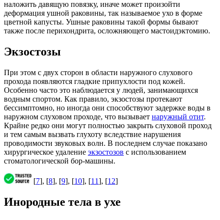
наложить давящую повязку, иначе может произойти
деформация ушной раковины, так называемое ухо в форме
цветной капусты. Ушные раковины такой формы бывают
также после перихондрита, осложняющего мастоидэктомию.
Экзостозы
При этом с двух сторон в области наружного слухового
прохода появляются гладкие припухлости под кожей.
Особенно часто это наблюдается у людей, занимающихся
водным спортом. Как правило, экзостозы протекают
бессимптомно, но иногда они способствуют задержке воды в
наружном слуховом проходе, что вызывает
наружный отит
.
Крайне редко они могут полностью закрыть слуховой проход
и тем самым вызвать глухоту вследствие нарушения
проводимости звуковых волн. В последнем случае показано
хирургическое удаление
экзостозов
с использованием
стоматологической бор-машины.
[
7
], [
8
], [
9
], [
10
], [
11
], [
12
]
Инородные тела в ухе