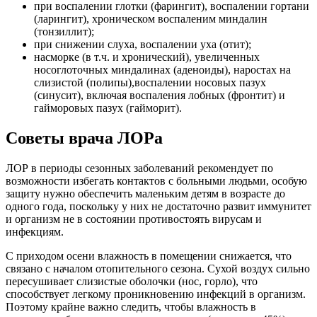
при воспалении глотки (фарингит), воспалении гортани
(ларингит), хроническом воспаленим миндалин
(тонзиллит);
при снижении слуха, воспалении уха (отит);
насморке (в т.ч. и хронический), увеличенных
носоглоточных миндалинах (аденоиды), наростах на
слизистой (полипы),воспалении носовых пазух
(синусит), включая воспаления лобных (фронтит) и
гайморовых пазух (гайморит).
Советы врача ЛОРа
ЛОР в периоды сезонных заболеваний рекомендует по
возможности избегать контактов с больными людьми, особую
защиту нужно обеспечить маленьким детям в возрасте до
одного года, поскольку у них не достаточно развит иммунитет
и организм не в состоянии противостоять вирусам и
инфекциям.
С приходом осени влажность в помещении снижается, что
связано с началом отопительного сезона. Сухой воздух сильно
пересушивает слизистые оболочки (нос, горло), что
способствует легкому проникновению инфекций в организм.
Поэтому крайне важно следить, чтобы влажность в