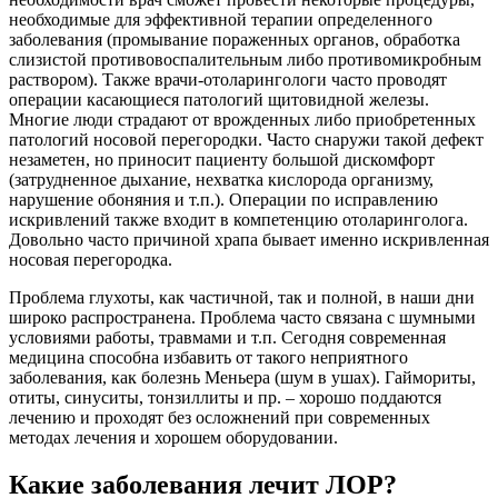
необходимые для эффективной терапии определенного
заболевания (промывание пораженных органов, обработка
слизистой противовоспалительным либо противомикробным
раствором). Также врачи-отоларингологи часто проводят
операции касающиеся патологий щитовидной железы.
Многие люди страдают от врожденных либо приобретенных
патологий носовой перегородки. Часто снаружи такой дефект
незаметен, но приносит пациенту большой дискомфорт
(затрудненное дыхание, нехватка кислорода организму,
нарушение обоняния и т.п.). Операции по исправлению
искривлений также входит в компетенцию отоларинголога.
Довольно часто причиной храпа бывает именно искривленная
носовая перегородка.
Проблема глухоты, как частичной, так и полной, в наши дни
широко распространена. Проблема часто связана с шумными
условиями работы, травмами и т.п. Сегодня современная
медицина способна избавить от такого неприятного
заболевания, как болезнь Меньера (шум в ушах). Гаймориты,
отиты, синуситы, тонзиллиты и пр. – хорошо поддаются
лечению и проходят без осложнений при современных
методах лечения и хорошем оборудовании.
Какие заболевания лечит ЛОР?