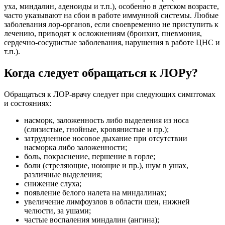
уха, миндалин, аденоиды и т.п.), особенно в детском возрасте,
часто указывают на сбои в работе иммунной системы. Любые
заболевания лор-органов, если своевременно не приступить к
лечению, приводят к осложнениям (бронхит, пневмония,
сердечно-сосудистые заболевания, нарушения в работе ЦНС и
т.п.).
Когда следует обращаться к ЛОРу?
Обращаться к ЛОР-врачу следует при следующих симптомах
и состояниях:
насморк, заложенность либо выделения из носа
(слизистые, гнойные, кровянистые и пр.);
затрудненное носовое дыхание при отсутствии
насморка либо заложенности;
боль, покраснение, першение в горле;
боли (стреляющие, ноющие и пр.), шум в ушах,
различные выделения;
снижение слуха;
появление белого налета на миндалинах;
увеличение лимфоузлов в области шеи, нижней
челюсти, за ушами;
частые воспаления миндалин (ангина);