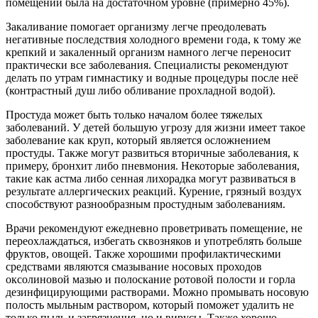
помещении была на достаточном уровне (примерно 45%).
Закаливание помогает организму легче преодолевать
негативные последствия холодного времени года, к тому же
крепкий и закаленный организм намного легче переносит
практически все заболевания. Специалисты рекомендуют
делать по утрам гимнастику и водные процедуры после неё
(контрастный душ либо обливание прохладной водой).
Простуда может быть только началом более тяжелых
заболеваний. У детей большую угрозу для жизни имеет такое
заболевание как круп, который является осложнением
простуды. Также могут развиться вторичные заболевания, к
примеру, бронхит либо пневмония. Некоторые заболевания,
такие как астма либо сенная лихорадка могут развиваться в
результате аллергических реакций. Курение, грязный воздух
способствуют разнообразным простудным заболеваниям.
Врачи рекомендуют ежедневно проветривать помещение, не
переохлаждаться, избегать сквозняков и употреблять больше
фруктов, овощей. Также хорошими профилактическими
средствами являются смазывание носовых проходов
оксолиновой мазью и полоскание ротовой полости и горла
дезинфицирующими растворами. Можно промывать носовую
полость мыльным раствором, который поможет удалить не
только пыль и загрязнения, но и вирусы. Также хорошо