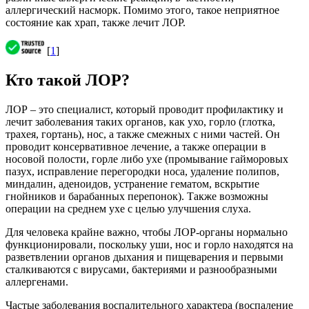
аллергический насморк. Помимо этого, такое неприятное
состояние как храп, также лечит ЛОР.
[
1
]
Кто такой ЛОР?
ЛОР – это специалист, который проводит профилактику и
лечит заболевания таких органов, как ухо, горло (глотка,
трахея, гортань), нос, а также смежных с ними частей. Он
проводит консервативное лечение, а также операции в
носовой полости, горле либо ухе (промывание гайморовых
пазух, исправление перегородки носа, удаление полипов,
миндалин, аденоидов, устранение гематом, вскрытие
гнойников и барабанных перепонок). Также возможны
операции на среднем ухе с целью улучшения слуха.
Для человека крайне важно, чтобы ЛОР-органы нормально
функционировали, поскольку уши, нос и горло находятся на
разветвлении органов дыхания и пищеварения и первыми
сталкиваются с вирусами, бактериями и разнообразными
аллергенами.
Частые заболевания воспалительного характера (воспаление