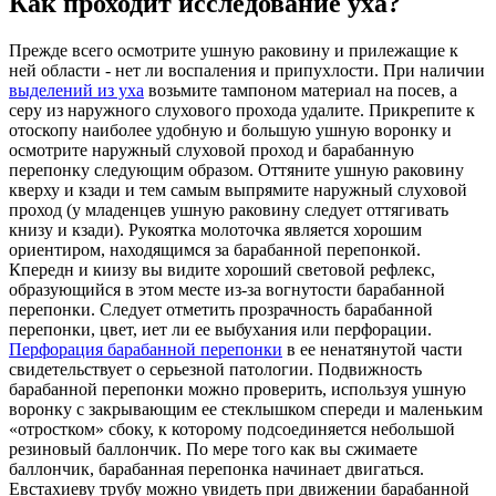
Как проходит исследование уха?
Прежде всего осмотрите ушную раковину и прилежащие к
ней области - нет ли воспаления и припухлости. При наличии
выделений из уха
возьмите тампоном материал на посев, а
серу из наружного слухового прохода удалите. Прикрепите к
отоскопу наиболее удобную и большую ушную воронку и
осмотрите наружный слуховой проход и барабанную
перепонку следующим образом. Оттяните ушную раковину
кверху и кзади и тем самым выпрямите наружный слуховой
проход (у младенцев ушную раковину следует оттягивать
книзу и кзади). Рукоятка молоточка является хорошим
ориентиром, находящимся за барабанной перепонкой.
Кпередн и киизу вы видите хороший световой рефлекс,
образующийся в этом месте из-за вогнутости барабанной
перепонки. Следует отметить прозрачность барабанной
перепонки, цвет, иет ли ее выбухания или перфорации.
Перфорация барабанной перепонки
в ее ненатянутой части
свидетельствует о серьезной патологии. Подвижность
барабанной перепонки можно проверить, используя ушную
воронку с закрывающим ее стеклышком спереди и маленьким
«отростком» сбоку, к которому подсоединяется небольшой
резиновый баллончик. По мере того как вы сжимаете
баллончик, барабанная перепонка начинает двигаться.
Евстахиеву трубу можно увидеть при движении барабанной