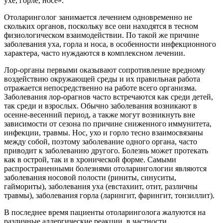
ухе, горле, носе».
Отоларинголог занимается лечением одновременно не
скольких органов, поскольку все они находятся в тесном
физиологическом взаимодействии. По такой же причине
заболевания уха, горла и носа, в особенности инфекционного
характера, часто нуждаются в комплексном лечении.
Лор-органы первыми оказывают сопротивление вредному
воздействию окружающей среды и их правильная работа
отражается непосредственно на работе всего организма.
Заболевания лор-орагнов часто встречаются как среди детей,
так среди и взрослых. Обычно заболевания возникают в
осенне-весенний период, а также могут возникнуть вне
зависимости от сезона по причине сниженного иммунитета,
инфекции, травмы. Нос, ухо и горло тесно взаимосвязаны
между собой, поэтому заболевание одного органа, часто
приводит к заболеванию другого. Болезнь может протекать
как в острой, так и в хронической форме. Самыми
распространенными болезнями отоларингологии являются
заболевания носовой полости (риниты, синуситы,
гаймориты), заболевания уха (евстахиит, отит, различны
травмы), заболевания горла (ларингит, фарингит, тонзиллит).
В последнее время пациенты отоларинголога жалуются на
различные аллергические реакции, в частности,