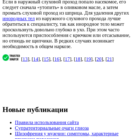
Если в наружный слуховой проход попало насекомое, его
следует сначала «утопить» в оливковом масле, а затем
промыть слуховой проход из шприца. Для удаления других
инородных тел
из наружного слухового прохода лучше
обратиться к специалисту, так как инородное тело может
проскользнуть довольно глубоко в ухо. При этом часто
используются приспособления с крючком или отсасывание,
но отнюдь не щипчики. В редких случаях возникает
необходимость в общем наркозе.
[
13
], [
14
], [
15
], [
16
], [
17
], [
18
], [
19
], [
20
], [
21
]
Новые публикации
Правила использования сайта
Супратенториальные очаги глиоза
Шизофрения у мужчин: симптомы, характерные