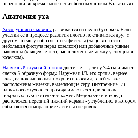
перепонки во время выполнения больным пробы Вальсальвы.
Анатомия уха
Хрящ ушной раковины
развивается из шести бугорков. Если
участки ее в процессе развития плотно не сливаются друг с
другом, то могут образоваться фистулы (чаще всего это
небольшая фистула перед козелком) или добавочные ушные
раковины (хрящевые тела, расположенные между углом рта и
козелком).
Наружный слуховой проход
достигает в длину 3-4 см и имеет
слегка S-образную форму. Наружная 1/3, его хряща, вернее,
кожа, ее покрывающая, покрыта волосами, в ней также
расположены железки, выделяющие серу. Внутренние 1/3
наружного слухового прохода имеют костную основу,
покрытую чувствительной кожей. Медиально и кпереди
расположен передний нижний карман - углубление, в котором
собираются отмирающие частицы покровов.