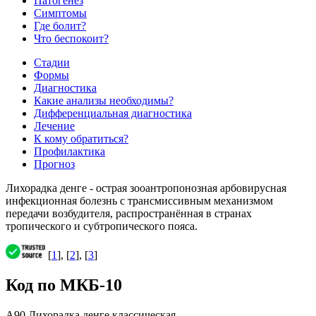
Патогенез
Симптомы
Где болит?
Что беспокоит?
Стадии
Формы
Диагностика
Какие анализы необходимы?
Дифференциальная диагностика
Лечение
К кому обратиться?
Профилактика
Прогноз
Лихорадка денге - острая зооантропонозная арбовирусная
инфекционная болезнь с трансмиссивным механизмом
передачи возбудителя, распространённая в странах
тропического и субтропического пояса.
[
1
], [
2
], [
3
]
Код по МКБ-10
A90 Лихорадка денге классическая