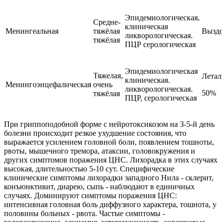
Эпидемиологическая,
Средне-
клиническая
Менингеальная
тяжёлая
Вызд
ликворологическая.
тяжёлая
ПЦР серологическая
Эпидемиологическая
Тяжелая,
Летал
клиническая.
Менингоэнцефалическая
очень
ликворологическая.
50%
тяжёлая
ПЦР, серологическая
При гриппоподобной форме с нейротоксикозом на 3-5-й день
болезни происходит резкое ухудшение состояния, что
выражается усилением головной боли, появлением тошноты,
рвоты, мышечного тремора, атаксии, головокружения и
других симптомов поражения ЦНС. Лихорадка в этих случаях
высокая, длительностью 5-10 сут. Специфические
клинические симптомы лихорадки западного Нила - склерит,
конъюнктивит, диарею, сыпь - наблюдают в единичных
случаях. Доминируют симптомы поражения ЦНС:
интенсивная головная боль диффузного характера, тошнота, у
половины больных - рвота. Частые симптомы -