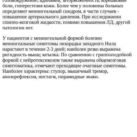
головокружение, адинамия, заторможенность, корешковые
боли, гиперестезия кожи. Более чем у половины больных
определяют менингеальный синдром, в части случаев -
повышение артериального давления. При исследовании
спинно-мозговой жидкости, помимо повышения ЛД, другой
патологии нет.
У пациентов с менингеальной формой болезни
менингеальные симптомы лихорадки западного Нила
нарастают в течение 2-3 дней; наиболее резко выражена
ригидность мышц затылка. По сравнению с гриппоподобной
формой с нейротоксикозом также выражена общемозговая
симптоматика, отмечают преходящие очаговые симптомы.
Наиболее характерны: ступор, мышечный тремор,
анизорефлексия, нистагм, пирамидные знаки.