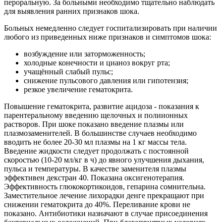
пероральную. За больными необходимо тщательно наблюдать
для выявления ранних признаков шока.
Больных немедленно следует госпитализировать при наличии
любого из приведенных ниже признаков и симптомов шока:
возбуждение или заторможенность;
холодные конечности и цианоз вокруг рта;
учащённый слабый пульс;
снижение пульсового давления или гипотензия;
резкое увеличение гематокрита.
Повышение гематокрита, развитие ацидоза - показания к
парентеральному введению щелочных и полиионных
растворов. При шоке показано введение плазмы или
плазмозаменителей. В большинстве случаев необходимо
вводить не более 20-30 мл плазмы на 1 кг массы тела.
Введение жидкости следует продолжать с постоянной
скоростью (10-20 мл/кг в ч) до явного улучшения дыхания,
пульса и температуры. В качестве заменителя плазмы
эффективен декстран 40. Показана оксигенотерапия.
Эффективность глюкокортикоидов, гепарина сомнительна.
Заместительное лечение лихорадки денге прекращают при
снижении гематокрита до 40%. Переливание крови не
показано. Антибиотики назначают в случае присоединения