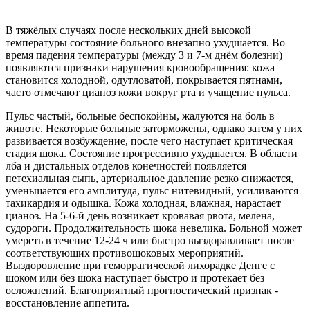
В тяжёлых случаях после нескольких дней высокой
температуры состояние больного внезапно ухудшается. Во
время падения температуры (между 3 и 7-м днём болезни)
появляются признаки нарушения кровообращения: кожа
становится холодной, одутловатой, покрывается пятнами,
часто отмечают цианоз кожи вокруг рта и учащение пульса.
Пульс частый, больные беспокойны, жалуются на боль в
животе. Некоторые больные заторможены, однако затем у них
развивается возбуждение, после чего наступает критическая
стадия шока. Состояние прогрессивно ухудшается. В области
лба и дистальных отделов конечностей появляется
петехиальная сыпь, артериальное давление резко снижается,
уменьшается его амплитуда, пульс нитевидный, усиливаются
тахикардия и одышка. Кожа холодная, влажная, нарастает
цианоз. На 5-6-й день возникает кровавая рвота, мелена,
судороги. Продолжительность шока невелика. Больной может
умереть в течение 12-24 ч или быстро выздоравливает после
соответствующих противошоковых мероприятий.
Выздоровление при геморрагической лихорадке Денге с
шоком или без шока наступает быстро и протекает без
осложнений. Благоприятный прогностический признак -
восстановление аппетита.