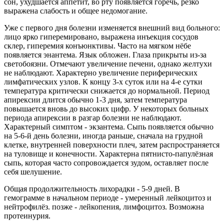
сон, ухудшается аппетит, во рту появляется горечь, резко
выражена слабость и общее недомогание.
Уже с первого дня болезни изменяется внешний вид больного:
лицо ярко гиперемировано, выражена инъекция сосудов
склер, гиперемия конъюнктивы. Часто на мягком нёбе
появляется энантема. Язык обложен. Глаза прикрыты из-за
светобоязни. Отмечают увеличение печени, однако желтухи
не наблюдают. Характерно увеличение периферических
лимфатических узлов. К концу 3-х суток или на 4-е сутки
температура критически снижается до нормальной. Период
апирексии длится обычно 1-3 дня, затем температура
повышается вновь до высоких цифр. У некоторых больных
периода апирексии в разгар болезни не наблюдают.
Характерный симптом - экзантема. Сыпь появляется обычно
на 5-6-й день болезни, иногда раньше, сначала на грудной
клетке, внутренней поверхности плеч, затем распространяется
на туловище и конечности. Характерна пятнисто-папулёзная
сыпь, которая часто сопровождается зудом, оставляет после
себя шелушение.
Общая продолжительность лихорадки - 5-9 дней. В
гемограмме в начальном периоде - умеренный лейкоцитоз и
нейтрофилёз. позже - лейкопения, лимфоцитоз. Возможна
протеинурия.