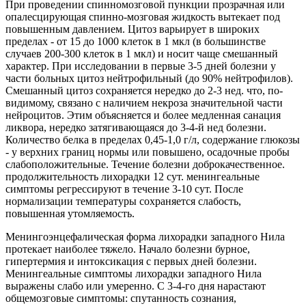
При проведении спинномозговой пункции прозрачная или
опалесцирующая спинно-мозговая жидкость вытекает под
повышенным давлением. Цитоз варьирует в широких
пределах - от 15 до 1000 клеток в 1 мкл (в большинстве
случаев 200-300 клеток в 1 мкл) и носит чаще смешанный
характер. При исследовании в первые 3-5 дней болезни у
части больных цитоз нейтрофильный (до 90% нейтрофилов).
Смешанный цитоз сохраняется нередко до 2-3 нед. что, по-
видимому, связано с наличием некроза значительной части
нейроцитов. Этим объясняется и более медленная санация
ликвора, нередко затягивающаяся до 3-4-й нед болезни.
Количество белка в пределах 0,45-1,0 г/л, содержание глюкозы
- у верхних границ нормы или повышено, осадочные пробы
слабоположительные. Течение болезни доброкачественное.
продолжительность лихорадки 12 сут. менингеальные
симптомы регрессируют в течение 3-10 сут. После
нормализации температуры сохраняется слабость,
повышенная утомляемость.
Менингоэнцефалическая форма лихорадки западного Нила
протекает наиболее тяжело. Начало болезни бурное,
гипертермия и интоксикация с первых дней болезни.
Менингеальные симптомы лихорадки западного Нила
выражены слабо или умеренно. С 3-4-го дня нарастают
общемозговые симптомы: спутанность сознания,