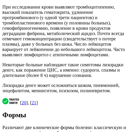
При исследовании крови выявляют тромбоцитопению,
высокий показатель гематокрита, удлинение
протромбинового (у одной трети пациентов) и
тромбопластинового времени (у половины больных),
гемофибриногенемию, появление в крови продуктов
деградации фибрина, метаболический ацидоз. Почти всегда
отмечают гемоконцентрацию (свидетельствует о потере
плазмы), даже у больных без шока. Число лейкоцитов
варьирует от лейкопении до небольшого лейкоцитоза. Часто
выявляют лимфоцитоз с атипичными лимфоцитами.
Некоторые больные наблюдают такие симптомы лихорадки
денге, как поражение ЦНС, а именно: судороги, спазмы и
длительное (более 8 ч) нарушение сознания.
Лихорадка денге может осложняться шоком, пневмонией,
энцефалитом, менингитом, психозом, полиневритом.
[
20
], [
21
]
Формы
Различают две клинические формы болезни: классическую и