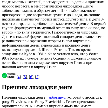
среди местных жителей, преимущественно детей и приезжих
любого возраста, а геморрагической лихорадкой Денге
заболевают главным образом дети. Пики заболеваемости
приходятся на две возрастные группы: до 1 года, имеющие
пассивный иммунитет против вируса другого типа, и дети 3-
летнего возраста, переболевшие классической денге. В первой
группе формируется иммунный ответ по типу первичного, во
второй - по типу вторичного. Геморрагическая лихорадка
Денге в тяжелой форме - шоковый синдром денге чаще всего
развивается при заражении вторым типом вируса при
инфицировании детей, перенёсших в прошлом денге,
вызванную вирусами I, III или IV типа. Так, во время
эпидемии на Кубе в 1981 г. было установлено, что у более
98% больных тяжёлое течение болезни и шоковый синдром
денге были связаны с заражением вирусом II типа при
наличии антител к вирусу I типа.
[
4
], [
5
], [
6
], [
7
]
Причины лихорадки денге
Причина лихорадки денге -
арбовирус
, который относится к
роду Flavivirus, семейству Feaviviridae. Геном представлен
однонитевой РНК. Размеры вириона 40-45 нм. Имеет