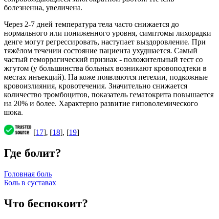
болезненна, увеличена.
Через 2-7 дней температура тела часто снижается до
нормального или пониженного уровня, симптомы лихорадки
денге могут регрессировать, наступает выздоровление. При
тяжёлом течении состояние пациента ухудшается. Самый
частый геморрагический признак - положительный тест со
жгутом (у большинства больных возникают кровоподтеки в
местах инъекций). На коже появляются петехии, подкожные
кровоизлияния, кровотечения. Значительно снижается
количество тромбоцитов, показатель гематокрита повышается
на 20% и более. Характерно развитие гиповолемического
шока.
[
17
], [
18
], [
19
]
Где болит?
Головная боль
Боль в суставах
Что беспокоит?