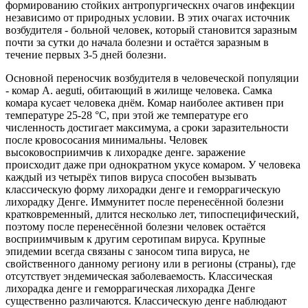
формированию стойких антропургическнх очагов инфекции
независимо от природных условии. В этих очагах источник
возбудителя - больной человек, который становится заразным
почти за сутки до начала болезни и остаётся заразным в
течение первых 3-5 дней болезни.
Основной переносчик возбудителя в человеческой популяции
- комар A. aeguti, обитающий в жилище человека. Самка
комара кусает человека днём. Комар наиболее активен при
температуре 25-28 °С, при этой же температуре его
численность достигает максимума, а сроки заразительности
после кровососания минимальны. Человек
высоковосприимчив к лихорадке денге. заражение
происходит даже при однократном укусе комаром. У человека
каждый из четырёх типов вируса способен вызывать
классическую форму лихорадки денге и геморрагическую
лихорадку Денге. Иммунитет после перенесённой болезни
кратковременный, длится несколько лет, типоспецифический,
поэтому после перенесённой болезни человек остаётся
восприимчивым к другим серотипам вируса. Крупные
эпидемии всегда связаны с заносом типа вируса, не
свойственного данному региону или в регионы (страны), где
отсутствует эндемическая заболеваемость. Классическая
лихорадка денге и геморрагическая лихорадка Денге
существенно различаются. Классическую денге наблюдают