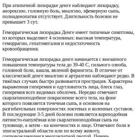
При атипичной лихорадке денге наблюдают лихорадку,
анорексию. головную боль, миалгию, эфемерную сыпь,
полиаденопатия отсутствует. Длительность болезни не
превышает 3 сут.
Геморрагическая лихорадка Денге имеет типичные симптомы,
из которых выделяют 4 основных: высокая температура,
геморрагии, гепатомегалия и недостаточность
кровообращения.
Геморрагическая лихорадка денге начинается с внезапного
повышения температуры тела до 39-40 С, сильного озноба,
головной боли, кашля, явлений фарингита. В отличие от
классической денге миалгию и артралгию наблюдают редко. В
тяжёлых случаях быстро развивается прострация. Характерна
выраженная гиперемия и одутловатость лица, блеск глаз,
гиперемия всех видимых оболочек. Нередко отмечают
скарлатиноподобное покраснение всего тела, на фоне
которого появляется точечная сыпь, в основном на
разгибательных поверхностях локтевых и коленных суставов.
В последующие 3-5 дней болезни появляется кореподобная
пятнисто-папулёзная или скарлатиноподобная сыпь на
туловище, а затем - на конечностях и лице. Отмечают боли в
эпигастральной области или по всему животу,
сопровождающиеся многократной рвотой. Печень