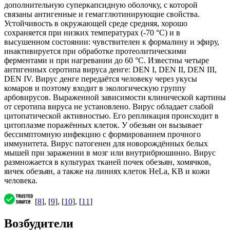
дополнительную суперкапсидную оболочку, с которой
связаны антигенные и гемагглютинирующие свойства.
Устойчивость в окружающей среде средняя, хорошо
сохраняется при низких температурах (-70 °С) и в
высушенном состоянии: чувствителен к формалину и эфиру,
инактивируется при обработке протеолитическими
ферментами и при нагревании до 60 °С. Известны четыре
антигенных серотипа вируса денге: DEN I, DEN II, DEN III,
DEN IV. Вирус денге передаётся человеку через укусы
комаров и поэтому входит в экологическую группу
арбовирусов. Выраженной зависимости клинической картины
от серотипа вируса не установлено. Вирус обладает слабой
цитопатической активностью. Его репликация происходит в
цитоплазме поражённых клеток. У обезьян он вызывает
бессимптомную инфекцию с формированием прочного
иммунитета. Вирус патогенен для новорождённых белых
мышей при заражении в мозг или внутрибрюшинно. Вирус
размножается в культурах тканей почек обезьян, хомячков,
яичек обезьян, а также на линиях клеток HeLa, KB и кожи
человека.
[
8
], [
9
], [
10
], [
11
]
Возбудители