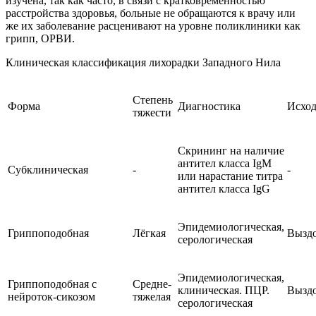
изучена, так как часто, в связи с кратковременностью
расстройства здоровья, больные не обращаются к врачу или
же их заболевание расценивают на уровне поликлиники как
грипп, ОРВИ.
Клиническая классификация лихорадки Западного Нила
Степень
Форма
Диагностика
Исхо
тяжести
Скрининг на наличие
антител класса IgM
Субклиническая
-
-
или нарастание титра
антител класса IgG
Эпидемиологическая,
Гриппоподобная
Лёгкая
Вызд
серологическая
Эпидемиологическая,
Гриппоподобная с
Средне-
клиническая. ПЦР.
Вызд
нейроток-сикозом
тяжелая
серологическая