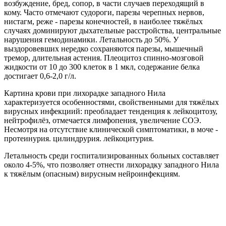
возбуждение, бред, сопор, в части случаев переходящий в
кому. Часто отмечают судороги, парезы черепных нервов,
нистагм, реже - парезы конечностей, в наиболее тяжёлых
случаях доминируют дыхательные расстройства, центральные
нарушения гемодинамики. Летальность до 50%. У
выздоровевших нередко сохраняются парезы, мышечный
тремор, длительная астения. Плеоцитоз спинно-мозговой
жидкости от 10 до 300 клеток в 1 мкл, содержание белка
достигает 0,6-2,0 г/л.
Картина крови при лихорадке западного Нила
характеризуется особенностями, свойственными для тяжёлых
вирусных инфекциий: преобладает тенденция к лейкоцитозу,
нейтрофилёз, отмечается лимфопения, увеличение СОЭ.
Несмотря на отсутствие клинической симптоматики, в моче -
протеинурия. цилиндрурия. лейкоцитурия.
Летальность среди госпитализированных больных составляет
около 4-5%, что позволяет отнести лихорадку западного Нила
к тяжёлым (опасным) вирусным нейроинфекциям.