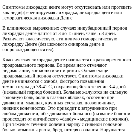
Симптомы лихорадки денге могут отсутсвовать или протекать
как недифференцируемая лихорадка, лихорадка денге или
геморрагическая лихорадка Денге.
В клинически выраженных случаях инкубационный период
лихорадки денге длится от 3 до 15 дней, чаще 5-8 дней.
Различают классическую, атипичную геморрагическую
лихорадку Денге (без шокового синдрома денге и
сопровождающегося им).
Классическая лихорадка денге начинается с кратковременного
продромального периода. Во время него отмечают
недомогание, конъюнктивит и ринит. Однако чаще
продромальный период отсутствует. Симптомы лихорадки
денге начинаются с озноба, быстрого повышения
температуры до 38-41 С, сохраняющейся в течение 3-4 дней
(начальный период болезни). Больные жалуются на сильную
головную боль, боли в глазных яблоках, особенно при
движении, мышцах, крупных суставах, позвоночнике,
нижних конечностях. Это приводит к затруднению при
любом движении, обездвиживает больного (название болезни
происходит от английского «dandy» - медицинские носилки).
При тяжёлом течении болезни наряду с сильной головной
болью возможны рвота, бред, потеря сознания. Нарушается