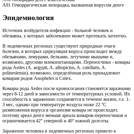
A91 Геморрагическая лихорадка, вызванная вирусом денге
Эпидемиология
Источник возбудителя инфекции - больной человек и
обезьяны, у которых заболевание может протекать латентно.
В эндемичных регионах существуют природные очаги
болезни, в которых циркуляция вируса происходит между
обезьянами, лемурами, белками, летучими мышами и,
возможно, другими млекопитающими. Переносчики - комары
рода Aedes (A. aegypti, A. albopictus, A. cutellaris, A.
polinesiensis), возможно, определённая роль принадлежит
комарам родов Anopheles и Сиleх.
Комары рода Aedes после кровососания становятся заразными
через 8-12 дней в зависимости от температурных условий. Их
способность к заражению сохраняется в течение жизни, т.е. 1-
3 мес, однако при температуре воздуха ниже 22 °С
размножения вируса в организме комара не происходит,
поэтому ареал денге меньше ареала комаров-переносчиков и
ограничивается 42° северной и 40° южной долготы.
Заражение человека в эндемичных регионах привело к