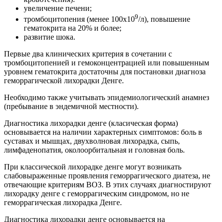
увеличение печени;
9
тромбоцитопения (менее 100х10
/л), повышение
гематокрита на 20% и более;
развитие шока.
Первые два клинических критерия в сочетании с
тромбоцитопенией и гемоконцентрацией или повышенным
уровнем гематокрита достаточны для постановки диагноза
геморрагической лихорадки Денге.
Необходимо также учитывать эпидемиологический анамнез
(пребывание в эндемичной местности).
Диагностика лихорадки денге (класическая форма)
основывается на наличии характерных симптомов: боль в
суставах и мышцах, двухволновая лихорадка, сыпь,
лимфаденопатия, околоорбитальная и головная боль.
При классической лихорадке денге могут возникать
слабовыраженные проявления геморрагического диатеза, не
отвечающие критериям ВОЗ. В этих случаях диагностируют
лихорадку денге с геморрагическим синдромом, но не
геморрагическая лихорадка Денге.
Диагностика лихорадки денге основывается на