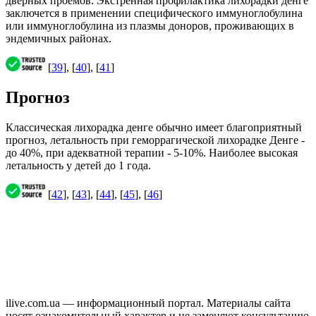
дверных проёмов. Экстренная профилактика лихорадки денге
заключется в применении специфического иммуноглобулина
или иммуноглобулина из плазмы доноров, проживающих в
эндемичных районах.
[
39
], [
40
], [
41
]
Прогноз
Классическая лихорадка денге обычно имеет благоприятный
прогноз, летальность при геморрагической лихорадке Денге -
до 40%, при адекватной терапии - 5-10%. Наиболее высокая
летальность у детей до 1 года.
[
42
], [
43
], [
44
], [
45
], [
46
]
ilive.com.ua — информационный портал. Материалы сайта
носят ознакомительный характер и не заменяют консультацию