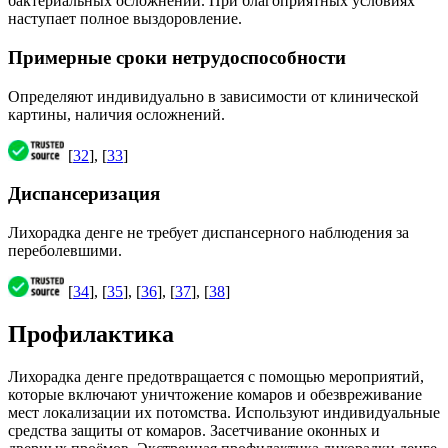
бактериальных осложнений. При благоприятных условиях
наступает полное выздоровление.
Примерные сроки нетрудоспособности
Определяют индивидуально в зависимости от клинической
картины, наличия осложнений.
[
32
], [
33
]
Диспансеризация
Лихорадка денге не требует диспансерного наблюдения за
переболевшими.
[
34
], [
35
], [
36
], [
37
], [
38
]
Профилактика
Лихорадка денге предотвращается с помощью мероприятий,
которые включают уничтожение комаров и обезвреживание
мест локализации их потомства. Используют индивидуальные
средства защиты от комаров. Засетчивание оконных и