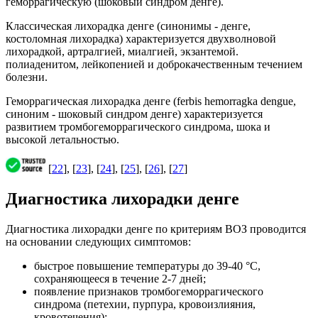
геморрагическую (шоковый синдром денге).
Классическая лихорадка денге (синонимы - денге,
костоломная лихорадка) характеризуется двухволновой
лихорадкой, артралгией, миалгией, экзантемой.
полиаденитом, лейкопенией и доброкачественным течением
болезни.
Геморрагическая лихорадка денге (ferbis hemorragka dengue,
синоним - шоковый синдром денге) характеризуется
развитием тромбогеморрагического синдрома, шока и
высокой летальностью.
[
22
], [
23
], [
24
], [
25
], [
26
], [
27
]
Диагностика лихорадки денге
Диагностика лихорадки денге по критериям ВОЗ проводится
на основании следующих симптомов:
быстрое повышение температуры до 39-40 °С,
сохраняющееся в течение 2-7 дней;
появление признаков тромбогеморрагического
синдрома (петехии, пурпура, кровоизлияния,
кровотечения):