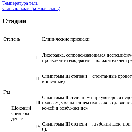
Температура тела
Сыпь на коже (кожная сыпь)
Стадии
Степень
Клинические признаки
Лихорадка, сопровождающаяся неспецифич
I
проявление геморрагии - положительный рез
Симптомы III степени + спонтанные кровот
II
кишечные)
Глд
Симптомы II степени + циркуляторная недо
III
пульсом, уменьшением пульсового давления
Шоковый
кожей и возбуждением
синдром
денге
Симптомы III степени + глубокий шок, при
IV
0),