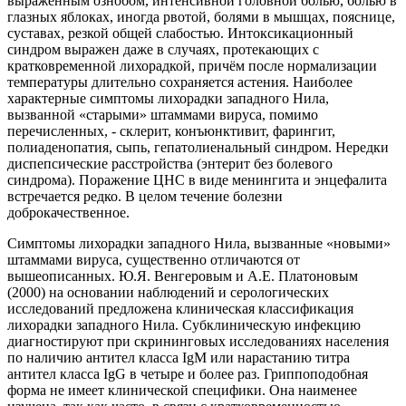
выраженным ознобом, интенсивной головной болью, болью в
глазных яблоках, иногда рвотой, болями в мышцах, пояснице,
суставах, резкой общей слабостью. Интоксикационный
синдром выражен даже в случаях, протекающих с
кратковременной лихорадкой, причём после нормализации
температуры длительно сохраняется астения. Наиболее
характерные симптомы лихорадки западного Нила,
вызванной «старыми» штаммами вируса, помимо
перечисленных, - склерит, конъюнктивит, фарингит,
полиаденопатия, сыпь, гепатолиенальный синдром. Нередки
диспепсические расстройства (энтерит без болевого
синдрома). Поражение ЦНС в виде менингита и энцефалита
встречается редко. В целом течение болезни
доброкачественное.
Симптомы лихорадки западного Нила, вызванные «новыми»
штаммами вируса, существенно отличаются от
вышеописанных. Ю.Я. Венгеровым и А.Е. Платоновым
(2000) на основании наблюдений и серологических
исследований предложена клиническая классификация
лихорадки западного Нила. Субклиническую инфекцию
диагностируют при скрининговых исследованиях населения
по наличию антител класса IgM или нарастанию титра
антител класса IgG в четыре и более раз. Гриппоподобная
форма не имеет клинической специфики. Она наименее