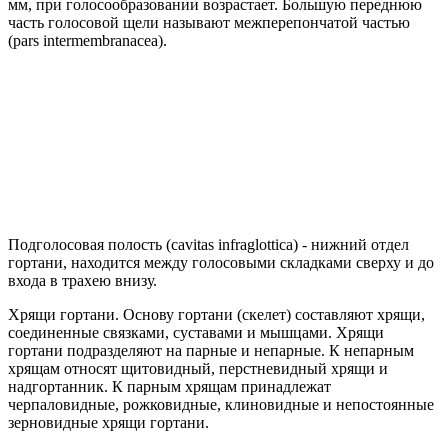
мм, при голосообразовании возрастает. Большую переднюю
часть голосовой щели называют межперепончатой частью
(pars intermembranacea).
Подголосовая полость (cavitas infraglottica) - нижний отдел
гортани, находится между голосовыми складками сверху и до
входа в трахею внизу.
Хрящи гортани. Основу гортани (скелет) составляют хрящи,
соединенные связками, суставами и мышцами. Хрящи
гортани подразделяют на парные и непарные. К непарным
хрящам относят щитовидный, перстневидный хрящи и
надгортанник. К парным хрящам принадлежат
черпаловидные, рожковидные, клиновидные и непостоянные
зерновидные хрящи гортани.