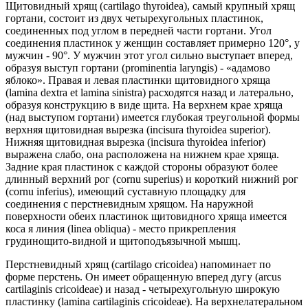
Щитовидный хрящ (cartilago thyroidea), самый крупный хрящ
гортани, состоит из двух четырехугольных пластинок,
соединенных под углом в передней части гортани. Угол
соединения пластинок у женщин составляет примерно 120°, у
мужчин - 90°. У мужчин этот угол сильно выступает вперед,
образуя выступ гортани (prominentia laryngis) - «адамово
яблоко». Правая и левая пластинки щитовидного хряща
(lamina dextra et lamina sinistra) расходятся назад и латерально,
образуя конструкцию в виде щита. На верхнем крае хряща
(над выступом гортани) имеется глубокая треугольной формы
верхняя щитовидная вырезка (incisura thyroidea superior).
Нижняя щитовидная вырезка (incisura thyroidea inferior)
выражена слабо, она расположена на нижнем крае хряща.
Задние края пластинок с каждой стороны образуют более
длинный верхний рог (cornu superius) и короткий нижний рог
(cornu inferius), имеющий суставную площадку для
соединения с перстневидным хрящом. На наружной
поверхности обеих пластинок щитовидного хряща имеется
коса я линия (linea obliqua) - место прикрепления
грудинощито-видной и щитоподъязычной мышц.
Перстневидный хрящ (cartilago cricoidea) напоминает по
форме перстень. Он имеет обращенную вперед дугу (arcus
cartilaginis cricoideae) и назад - четырехугольную широкую
пластинку (lamina cartilaginis cricoideae). На верхнелатеральном