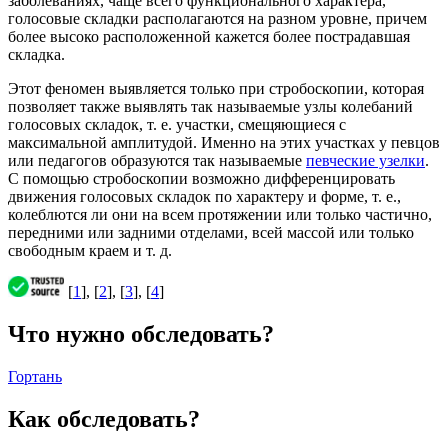
заболеваниях, чаще всего функционального характера,
голосовые складки располагаются на разном уровне, причем
более высоко расположенной кажется более пострадавшая
складка.
Этот феномен выявляется только при стробоскопии, которая
позволяет также выявлять так называемые узлы колебаний
голосовых складок, т. е. участки, смещяющиеся с
максимальной амплитудой. Именно на этих участках у певцов
или педагогов образуются так называемые
певческие узелки
.
С помощью стробоскопии возможно дифференцировать
движения голосовых складок по характеру и форме, т. е.,
колеблются ли они на всем протяжении или только частично,
передними или задними отделами, всей массой или только
свободным краем и т. д.
[
1
], [
2
], [
3
], [
4
]
Что нужно обследовать?
Гортань
Как обследовать?