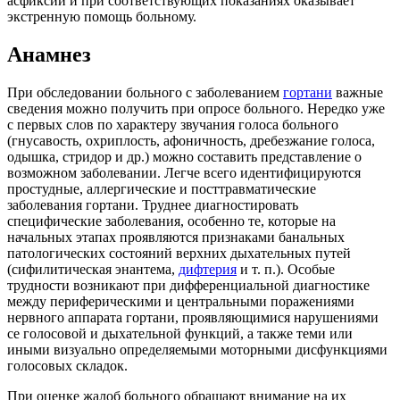
асфиксии и при соответствующих показаниях оказывает
экстренную помощь больному.
Анамнез
При обследовании больного с заболеванием
гортани
важные
сведения можно получить при опросе больного. Нередко уже
с первых слов по характеру звучания голоса больного
(гнусавость, охриплость, афоничность, дребезжание голоса,
одышка, стридор и др.) можно составить представление о
возможном заболевании. Легче всего идентифицируются
простудные, аллергические и посттравматические
заболевания гортани. Труднее диагностировать
специфические заболевания, особенно те, которые на
начальных этапах проявляются признаками банальных
патологических состояний верхних дыхательных путей
(сифилитическая энантема,
дифтерия
и т. п.). Особые
трудности возникают при дифференциальной диагностике
между периферическими и центральными поражениями
нервного аппарата гортани, проявляющимися нарушениями
се голосовой и дыхательной функций, а также теми или
иными визуально определяемыми моторными дисфункциями
голосовых складок.
При оценке жалоб больного обращают внимание на их