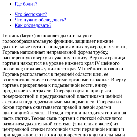
Где болит?
Что беспокоит?
Что нужно обследовать?
Как обследовать?
Гортань (larynx) выполняет дыхательную и
голосообразовательную функции, защищает нижние
дыхательные пути от попадания в них чужеродных частиц.
Гортань напоминает неправильной формы трубку,
расширенную вверху и суженную внизу. Верхняя граница
гортани находится на уровне нижнего края IV шейного
позвонка; нижняя - у нижнего края VI шейного позвонка.
Гортань располагается в передней области шеи, ее
взаимоотношения с соседними органами сложные. Вверху
гортань прикреплена к подъязычной кости, внизу -
продолжается в трахею. Спереди гортань прикрыта
поверхностной и предтрахеальной пластинками шейной
фасции и подподъязычными мышцами шеи. Спереди и с
боков гортань охватывается правой и левой долями
щитовидной железы. Позади гортани находится гортанная
часть глотки. Тесная связь гортани с глоткой объясняется
развитием дыхательной системы (эпителия и желез) из
центральной стенки глоточной части первичной кишки и
принадлежностью глотки одновременно к дыхательным и