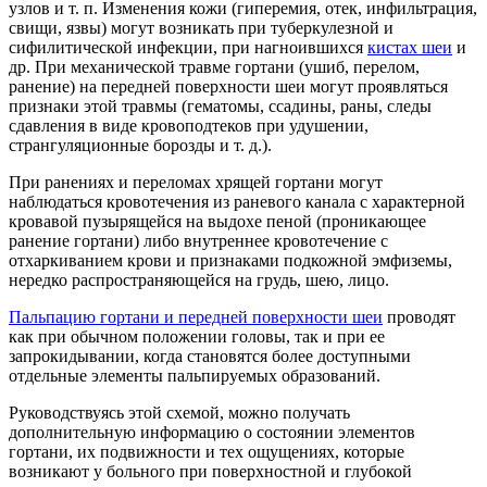
узлов и т. п. Изменения кожи (гиперемия, отек, инфильтрация,
свищи, язвы) могут возникать при туберкулезной и
сифилитической инфекции, при нагноившихся
кистах шеи
и
др. При механической травме гортани (ушиб, перелом,
ранение) на передней поверхности шеи могут проявляться
признаки этой травмы (гематомы, ссадины, раны, следы
сдавления в виде кровоподтеков при удушении,
странгуляционные борозды и т. д.).
При ранениях и переломах хрящей гортани могут
наблюдаться кровотечения из раневого канала с характерной
кровавой пузырящейся на выдохе пеной (проникающее
ранение гортани) либо внутреннее кровотечение с
отхаркиванием крови и признаками подкожной эмфиземы,
нередко распространяющейся на грудь, шею, лицо.
Пальпацию гортани и передней поверхности шеи
проводят
как при обычном положении головы, так и при ее
запрокидывании, когда становятся более доступными
отдельные элементы пальпируемых образований.
Руководствуясь этой схемой, можно получать
дополнительную информацию о состоянии элементов
гортани, их подвижности и тех ощущениях, которые
возникают у больного при поверхностной и глубокой