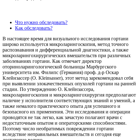
Что нужно обследовать?
Как обследовать?
В настоящее время для визуального исследования гортани
широко используется микроларингоскопия, метод точного
распознавания и дифференциальной диагностики, а также
микроларингохирургических вмешательств при различных
заболеваниях гортани. Как отмечает директор
оториноларингологической больницы Марбургского
университета им. Филипс (Германия) проф. д-р Оскар
Клейнзассер (O. Kleinsasser), этот метод зарекомендовал себя
при выявлении злокачественных опухолей гортани на ранней
стадии. По утверждению О. Клейнзассера,
микроларингоскопия и микроларингохирургия предполагают
наличие у исполнителя соответствующих знаний и умений, а
также немалого практического опыта для успешного и
безопасного их применения. Эти исследования и операции
проводятся не так легко, как зачастую полагают врачи с
недостаточным опытом и операторскими способностями.
Поэтому число необратимых повреждении гортани
вследствие неправильных вмешательств и сегодня еще
достаточно велико.