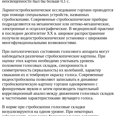
неосвещенности был бы больше 0,1 с.
Ларингостробоскопическое исследование гортани проводится
при помощи специальных устройств, названных
стробоскопами. Современные стробоскопические приборы
подразделяются на механические или оптико-механические,
электронные и осциллографические. В медицинской практике
в последнее десятилетие XX в. широкое распространение
получили видеостробоскопические установки с широкими
многофункциональными возможностями.
При патологических состояниях голосового аппарата могут
наблюдаться различные стробоскопические картины. При
оценке этих картин необходимо учитывать уровень
положения голосовых складок, синхронность и
симметричность (зеркальность) их колебаний, характер
смыкания их и тембровую окраску голоса. Современные
видеостробоскопы позволяют записывать в динамике
стробоскопическую картину гортани одновременно с
фонируемым звуком и затем производить тщательный
корреляционный анализ между движением голосовых складок
и частотными характеристиками звучащего голоса.
В норме при стробоскопии голосовые складки
визуализируются на одном уровне. При некоторых