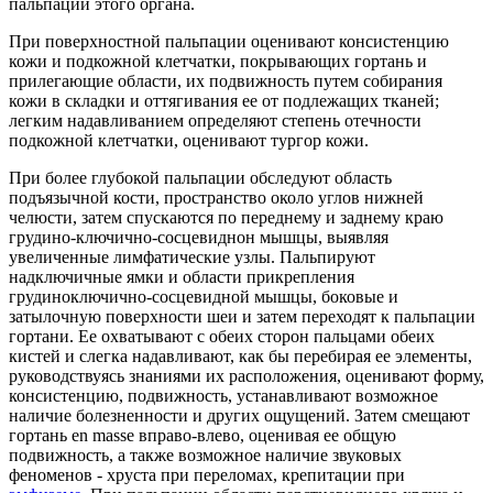
пальпации этого органа.
При поверхностной пальпации оценивают консистенцию
кожи и подкожной клетчатки, покрывающих гортань и
прилегающие области, их подвижность путем собирания
кожи в складки и оттягивания ее от подлежащих тканей;
легким надавливанием определяют степень отечности
подкожной клетчатки, оценивают тургор кожи.
При более глубокой пальпации обследуют область
подъязычной кости, пространство около углов нижней
челюсти, затем спускаются по переднему и заднему краю
грудино-ключично-сосцевиднон мышцы, выявляя
увеличенные лимфатические узлы. Пальпируют
надключичные ямки и области прикрепления
грудиноключично-сосцевидной мышцы, боковые и
затылочную поверхности шеи и затем переходят к пальпации
гортани. Ее охватывают с обеих сторон пальцами обеих
кистей и слегка надавливают, как бы перебирая ее элементы,
руководствуясь знаниями их расположения, оценивают форму,
консистенцию, подвижность, устанавливают возможное
наличие болезненности и других ощущений. Затем смещают
гортань en masse вправо-влево, оценивая ее общую
подвижность, а также возможное наличие звуковых
феноменов - хруста при переломах, крепитации при