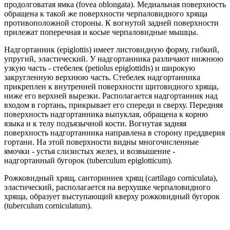
продолговатая ямка (fovea oblongata). Медиальная поверхность
обращена к такой же поверхности черпаловидного хряща
противоположной стороны. К вогнутой задней поверхности
прилежат поперечная и косые черпаловидные мышцы.
Надгортанник (epiglottis) имеет листовидную форму, гибкий,
упругий, эластический. У надгортанника различают нижнюю
узкую часть - стебелек (petiolus epiglottidis) и широкую
закругленную верхнюю часть. Стебелек надгортанника
прикреплен к внутренней поверхности щитовидного хряща,
ниже его верхней вырезки. Располагается надгортанник над
входом в гортань, прикрывает его спереди и сверху. Передняя
поверхность надгортанника выпуклая, обращена к корню
языка и к телу подъязычной кости. Вогнутая задняя
поверхность надгортанника направлена в сторону преддверия
гортани. На этой поверхности видны многочисленные
ямочки - устья слизистых желез, и возвышение -
надгортанный бугорок (tuberculum epiglotticum).
Рожковидный хрящ, санториниев хрящ (cartilago corniculata),
эластический, располагается на верхушке черпаловидного
хряща, образует выступающий кверху рожковидный бугорок
(tuberculum corniculatum).