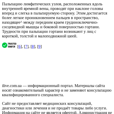
Пальпацию лимфатических узлов, расположенных вдоль
внутренней яремной вены, проводят при наклоне головы
вперед и слегка в пальпируемую сторону. Этим достигается
более легкое проникновением пальцев в пространство,
находящее^ между передним краем грудиноключично-
сосцевидной мышцы и боковой поверхностью гортани.
Трудности при пальпации гортани возникают у лиц с
короткой, толстой и малоподвижной шеей.
[
6
], [
7
], [
8
], [
9
]
ilive.com.ua — информационный портал. Материалы сайта
носят ознакомительный характер и не заменяют консультацию
квалифицированного специалиста.
Сайт не предоставляет медицинских консультаций,
диагностики или лечения и не продаёт товары либо услуги.
Информация на сайте не является офертой. Администрация не