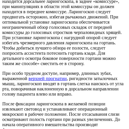
находится дорсальнее ларингоскопа, в заднее «комиссуре»,
при манипуляциях в области этой комиссуры он должен
находится в переднее комиссуре. Ларингоскоп следует
продвигать осторожно, избегая рычажных движений. При
оптимальной установке ларингоскопа обеспечивается
неограниченный обзор голосовых складок от передней
комиссуры до голосовых отростков черпаловидных хрящей.
При установке ларингоскопа с нагрудной опорой следует
избегать чрезмерного давления ларингоскопа на гортань.
Чтобы добиться лучшего обзора ее полости, следует
попросить ассистента потеснить гортань кзади. Для
детального осмотра боковое поверхности гортани можно
таким же способе» сместить ее в сторону.
При особо трудном доступе, например, длинных зубах,
выраженной
верхней прогнатии
, ригидности затылочных
мышц, ларингоскоп вводят в гортань слегка наискось от угла
рта, поворачивая наклоненную в дорсальном направлении
голову пациента влево или вправо.
После фиксации ларингоскопа в желаемой позиции
извлекают световод и устанавливают операционный
микроскоп в рабочее положение. После отсасывания слизи
осматривают полость гортани при разных увеличениях. До
начала оперативного вмешательства производят