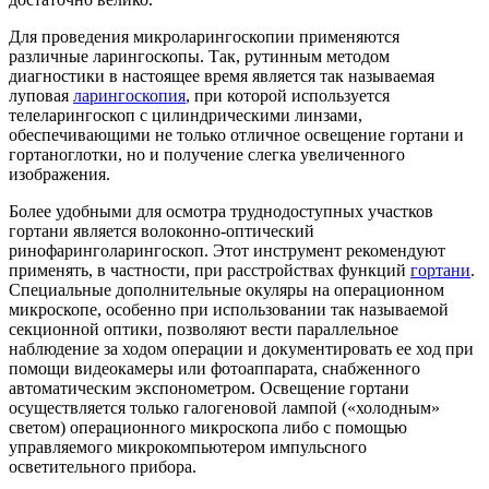
Для проведения микроларингоскопии применяются
различные ларингоскопы. Так, рутинным методом
диагностики в настоящее время является так называемая
луповая
ларингоскопия
, при которой используется
телеларингоскоп с цилиндрическими линзами,
обеспечивающими не только отличное освещение гортани и
гортаноглотки, но и получение слегка увеличенного
изображения.
Более удобными для осмотра труднодоступных участков
гортани является волоконно-оптический
ринофаринголарингоскоп. Этот инструмент рекомендуют
применять, в частности, при расстройствах функций
гортани
.
Специальные дополнительные окуляры на операционном
микроскопе, особенно при использовании так называемой
секционной оптики, позволяют вести параллельное
наблюдение за ходом операции и документировать ее ход при
помощи видеокамеры или фотоаппарата, снабженного
автоматическим экспонометром. Освещение гортани
осуществляется только галогеновой лампой («холодным»
светом) операционного микроскопа либо с помощью
управляемого микрокомпьютером импульсного
осветительного прибора.