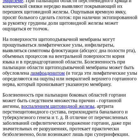
эмфиземе
. При пальпации области перстневидного хряща и
конической связки нередко выявляют покрывающий их
перешеек щитовидной железы. Ощупывая яремную ямку,
просят больного сделать глоток: при наличии эктопированной
за рукоятку грудины доли щитовидной железы может
ощущаться ее толчок.
На поверхности щитоподъязычной мембраны могут
прощупываться лимфатические узлы, инфильтраты,
выявляться симптомы флюктуации (абсцесс дна полости рта),
объемных процессов на вентральной поверхности корня
языка и в преднадгортанной области. Болезненность при
пальпации области щитоподъязычной мембраны может быть
обусловлена
лимфоаденитом
(и тогда эти лимфатические узлы
определяются на ощупь) или невралгией верхнего гортанного
нерва, который пронизывает указанную мембрану.
Болезненность при пальпации боковых областей гортани
может быть следствием множества причин - гортанной
ангины,
воспалением щитовидной железы
, артрита
перстнещитовидного сустава, перихоидрита банального и
туберкулезного генеза и т. д. В отличие от перечисленных
заболеваний сифилитическое поражение гортани, даже при
значительных ее разрушениях, протекает практически
безболезненно, боли возникают лишь при суперинфекции.