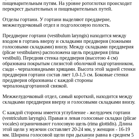
пищеварительным путям. На уровне ротоглотки происходит
перекрест дыхательных и пищеварительных путей.
Отделы гортани. У гортани выделяют преддверие,
межжелудочковый отдел и подголосовую полость.
Преддверие гортани (vestibulum laryngis) находится между
входом в гортань вверху и складками преддверия (ложными
голосовыми складками) внизу. Между складками преддверия
(plicae vestibulares) расположена щель преддверия (rima
vestibuli). Передняя стенка преддверия (высотою 4 см)
образована покрытым слизистой оболочкой надгортанником,
сзади - черпаловидными хрящами. Высота этой задней стенки
преддверия гортани состав ляет 1,0-1,5 см. Боковые стенки
преддверия образованы с каждой стороны
черпалонадгортанной связкой.
Межжелудочковый отдел, самый короткий, находится между
складками преддверия вверху и голосовыми складками внизу.
С каждой стороны имеется углубление - желудочек гортани
(ventriculum laryngis). Правая и левая голосовые складки (plicae
vocales) ограничивают голосовую щель (rima glottidis). Длина
этой щели у мужчин составляет 20-24 мм, у женщин - 16-19
мм. Ширина голосовой щели при дыхании равна в среднем 5