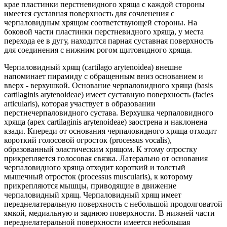
крае пластинки перстневидного хряща с каждой стороны
имеется суставная поверхность для сочленения с
черпаловидным хрящом соответствующей стороны. На
боковой части пластинки перстневидного хряща, у места
перехода ее в дугу, находится парная суставная поверхность
для соединения с нижним рогом щитовидного хряща.
Черпаловидный хрящ (cartilago arytenoidea) внешне
напоминает пирамиду с обращенным вниз основанием и
вверх - верхушкой. Основание черпаловидного хряща (basis
cartilaginis arytenoideae) имеет суставную поверхность (facies
articularis), которая участвует в образовании
перстнечерпаловидного сустава. Верхушка черпаловидного
хряща (apex cartilaginis arytenoideae) заострена и наклонена
кзади. Кпереди от основания черпаловидного хряща отходит
короткий голосовой огросток (processus vocalis),
образованный эластическим хрящом. К этому отростку
прикрепляется голосовая связка. Латерально от основания
черпаловидного хряща отходит короткий и толстый
мышечный отросток (processus muscularis), к которому
прикрепляются мышцы, приводящие в движение
черпаловидный хрящ. Черпаловидный хрящ имеет
переднелатеральную поверхность с небольшой продолговатой
ямкой, медиальную и заднюю поверхности. В нижней части
переднелатеральной поверхности имеется небольшая