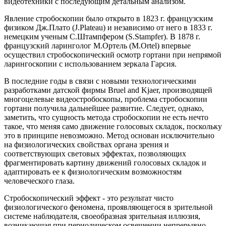
видеотехники с последующим детальным анализом.
Явление стробоскопии было открыто в 1823 г. французским
физиком Дж.Плато (J.Plateau) и независимо от него в 1833 г.
немецким ученым С.Штампфером (S.Stampfer). В 1878 г.
французский ларинголог М.Ортель (M.Ortel) впервые
осуществил стробоскопический осмотр гортани при непрямой
ларингоскопии с использованием зеркала Гарсия.
В последние годы в связи с новыми технологическими
разработками датской фирмы Вruel and Kjaer, производящей
многоцелевые видеостробоскопы, проблема стробоскопии
гортани получила дальнейшее развитие. Следует, однако,
заметить, что сущность метода стробоскопии не есть нечто
такое, что меняя само движение голосовых складок, поскольку
это в принципе невозможно. Метод основан исключительно
на физиологических свойствах органа зрения и
соответствующих световых эффектах, позволяющих
фрагментировать картину движений голосовых складок и
адаптировать ее к физиологическим возможностям
человеческого глаза.
Стробоскопический эффект - это результат чисто
физиологического феномена, проявляющегося в зрительной
системе наблюдателя, своеобразная зрительная иллюзия,
возникающая при периодическом освещении непрерывно