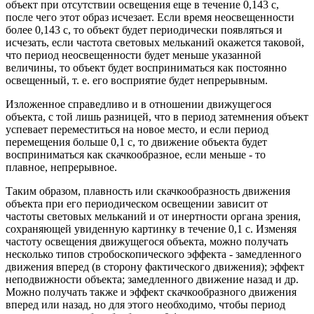
объект при отсутствии освещения еще в течение 0,143 с,
после чего этот образ исчезает. Если время неосвещенности
более 0,143 с, то объект будет периодически появляться и
исчезать, если частота световых мельканий окажется таковой,
что период неосвещенности будет меньше указанной
величины, то объект будет восприниматься как постоянно
освещенный, т. е. его восприятие будет непрерывным.
Изложенное справедливо и в отношении движущегося
объекта, с той лишь разницей, что в период затемнения объект
успевает переместиться на новое место, и если период
перемещения больше 0,1 с, то движение объекта будет
восприниматься как скачкообразное, если меньше - то
плавное, непрерывное.
Таким образом, плавность или скачкообразность движения
объекта при его периодическом освещении зависит от
частоты световых мельканий и от инертности органа зрения,
сохраняющей увиденную картинку в течение 0,1 с. Изменяя
частоту освещения движущегося объекта, можно получать
несколько типов стробоскопического эффекта - замедленного
движения вперед (в сторону фактического движения); эффект
неподвижности объекта; замедленного движение назад и др.
Можно получать также и эффект скачкообразного движения
вперед или назад, но для этого необходимо, чтобы период