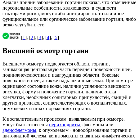
Анализ причин заболеваний гортани показал, что отмеченные
персональные особенности, являющиеся, в сущности,
факторами риска, могут либо инициировать то или иное
функциональное или органическое заболевание гортани, либо
резко усугубить его.
[
1
], [
2
], [
3
], [
4
], [
5
]
Внешний осмотр гортани
Внешнему осмотру подвергается область гортани,
занимающая центральную часть передней поверхности шеи,
поднижнечелюстная и надгрудинная области, боковые
поверхности шеи, а также надключичные ямки. При осмотре
оценивают состояние кожи, наличие усиленного венозного
рисунка, форму и положение гортани, наличие отека
клетчатки, необычных солитарных припухлостей, свищей и
других признаков, свидетельствующих о воспалительных,
опухолевых и иных поражениях гортани.
К воспалительным процессам, выявляемым при осмотре,
могут быть отнесены
перихондриты
, флегмоны или
аденофлегмоны
, к опухолевым - новообразования гортани и
щитовидной железы, конгломераты спаянных лимфатических