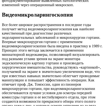
фотодокументирование выявленных патологических
изменений через операционный микроскоп.
Видеомикроларингоскопия
Все более широкое распространения в последние годы
получает метод видеомикроларингоскопия как наиболее
качественный при диагностике различных
эндоларингеальных заболеваний и микрохирургии гортани.
Впервые микрохирургия гортани с применением
видеомикроларингоскопии была введена в практику в 1989 г.
Принцип этого метода заключается в применении
миниатюрной видеокамеры, позволяющей визуализировать
под разными углами зрения на экране монитора
эндоскопическую картину гортани и производить
хирургические вмешательства, руководствуясь «картинкой»,
получаемой на экране в значительно увеличенном виде, что
при известных навыках значительно облегчает проводимые
манипуляции и повышает эффективность операции. Как
отмечает проф. Дж. Томэссии, один из пионеров
микрохирургии гортани, при видеомикроларингоскопии
обеспечиваются лучшие условия для осмотра передней
комиссуры гортани и ее вестибулярного отдела, при этом
создаются возможности прекрасного обзора этого полого
органа даже у лиц, у которых осмотр затруднен из-за ряда