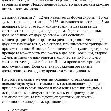
вводимая в вену. Лекарственное средство дают деткам каждые
шесть – восемь часов.
Детками возраста 7 – 12 лет назначается форма сиропа – 10 мл
аугментина концентрацией 0,156г активного вещества на 5 мл
препарата. В случае если концентрация в два раза выше,
соответственно препарата для приема берется половинная
доза. Малышам от двух до семи – 5 мл основной
концентрации. При возрасте пациента от девяти месяцев до
двух лет назначается 2,5 мл сиропа, принимаемого трижды на
протяжении дня. В тяжелой клинической ситуации дозировка
препарата может быть умножена в два раза. Больным, старше
12 лет, аугментин назначается в количестве по 0,375 г, что
соответствует одной таблетке. Прием проводится три раза на
протяжении дня. Если степень поражения организма
достаточно тяжелая, дозу препарата можно удвоить.
Не стоит назначать аугментин больным, страдающим на
повышенную чувствительность к составляющим препарата,
при наличии беременности и кормления малыша грудью. С
осторожностью следует относиться к его приему, если в
анамнезе пациента присутствует дисфункция печени,
склонность к аллергиям, крапивница.
Ампиокс