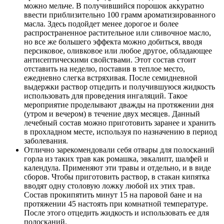
можно мельче. В получившийся порошок аккуратно
ввести приблизительно 100 грамм ароматизированного
масла. Здесь подойдет менее дорогое и более
распространенное растительное или сливочное масло,
но все же большего эффекта можно добиться, вводя
персиковое, оливковое или любое другое, обладающее
антисептическими свойствами. Этот состав стоит
отставить на неделю, поставив в теплое место,
ежедневно слегка встряхивая. После семидневной
выдержки раствор отцедить и получившуюся жидкость
использовать для проведения ингаляций. Такое
мероприятие проделывают дважды на протяжении дня
(утром и вечером) в течение двух месяцев. Данный
лечебный состав можно приготовить заранее и хранить
в прохладном месте, используя по назначению в период
заболевания.
Отлично зарекомендовали себя отвары для полосканий
горла из таких трав как ромашка, эвкалипт, шалфей и
календула. Применяют эти травы и отдельно, и в виде
сборов. Чтобы приготовить раствор, в стакан кипятка
вводят одну столовую ложку любой их этих трав.
Состав прокипятить минут 15 на паровой бане и на
протяжении 45 настоять при комнатной температуре.
После этого отцедить жидкость и использовать ее для
полосканий.