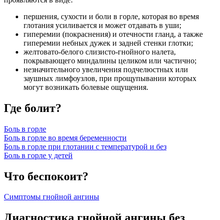
першения, сухости и боли в горле, которая во время
глотания усиливается и может отдавать в уши;
гиперемии (покраснения) и отечности гланд, а также
гиперемии небных дужек и задней стенки глотки;
желтовато-белого слизисто-гнойного налета,
покрывающего миндалины целиком или частично;
незначительного увеличения подчелюстных или
заушных лимфоузлов, при прощупывании которых
могут возникать болевые ощущения.
Где болит?
Боль в горле
Боль в горле во время беременности
Боль в горле при глотании с температурой и без
Боль в горле у детей
Что беспокоит?
Симптомы гнойной ангины
Диагностика гнойной ангины без