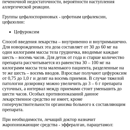
печеночной недостаточности, вероятности наступления
аллергической реакции.
Группы цефалоспориновых - цефотиам цефалексин,
цефазолин:
Цефуроксим
Способ введения лекарства – внутривенно и внутримышечно.
Для новорожденных эта доза составляет от 30 до 60 мг на
один килограмм массы тела грудничка, вводимые каждые
шесть – восемь часов. Для деток от года и старше количество
препарата рассчитывается из равенства 30 – 100 мг на
килограмм массы тела маленького пациента, разделенные на
те же шесть – восемь вводов. Взрослые получают цефуроксим
от 0,75 до 1,0 г и делят на восемь приемов. В случае тяжелой
патологии дозировку можно увеличить до 3 – 6 г препарата
суточных, а интервал между приемами стоит уменьшить до
шести часов. Особых противопоказаний данное
лекарственное средство не имеет, кроме
гиперчувствительности организма больного к составляющим
препарата.
При необходимости, лечащий доктор назначит
жаропонижающие средства - эффералган, парацетамол: