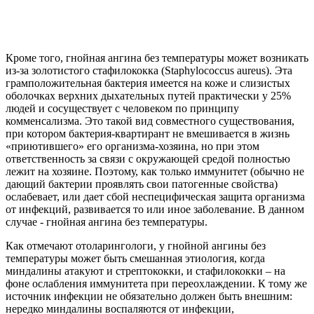
Кроме того, гнойная ангина без температуры может возникать
из-за золотистого стафилококка (Staphylococcus aureus). Эта
грамположительная бактерия имеется на коже и слизистых
оболочках верхних дыхательных путей практически у 25%
людей и сосуществует с человеком по принципу
комменсализма. Это такой вид совместного существования,
при котором бактерия-квартирант не вмешивается в жизнь
«приютившего» его организма-хозяина, но при этом
ответственность за связи с окружающей средой полностью
лежит на хозяине. Поэтому, как только иммунитет (обычно не
дающий бактерии проявлять свои патогенные свойства)
ослабевает, или дает сбой неспецифическая защита организма
от инфекций, развивается то или иное заболевание. В данном
случае - гнойная ангина без температуры.
Как отмечают отоларингологи, у гнойной ангины без
температуры может быть смешанная этиология, когда
миндалины атакуют и стрептококки, и стафилококки – на
фоне ослабления иммунитета при переохлаждении. К тому же
источник инфекции не обязательно должен быть внешним:
нередко миндалины воспаляются от инфекции,