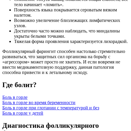
тело начинает «ломить».
Поверхность языка покрывается сероватым вязким
налетом.
Возможно увеличение близлежащих лимфатических
узлов.
Достаточно часто можно наблюдать, что миндалины
укрыты белыми точками.
Тяжелая форма проявления характеризуется лихорадкой.
Фолликулярный фарингит способен настолько стремительно
развиваться, что защитных сил организма на борьбу с
«агрессором» может просто не хватить. И если вовремя не
ввести медикаментозную поддержку, данная патология
способна привести и к летальному исходу.
Где болит?
Боль в горле
Боль в горле во время беременности
Боль в горле при глотании с температурой и без
Боль в горле у детей
Диагностика фолликулярного