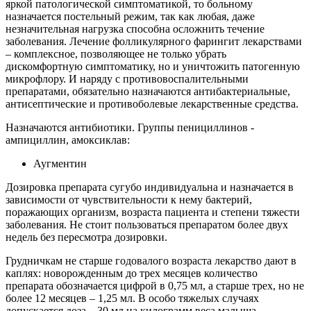
яркой патологической симптоматикой, то больному
назначается постельный режим, так как любая, даже
незначительная нагрузка способна осложнить течение
заболевания. Лечение фолликулярного фарингит лекарствами
– комплексное, позволяющее не только убрать
дискомфортную симптоматику, но и уничтожить патогенную
микрофлору. И наряду с противовоспалительными
препаратами, обязательно назначаются антибактериальные,
антисептические и противоболевые лекарственные средства.
Назначаются антибиотики. Группы пенициллинов -
ампициллин, амоксиклав:
Аугментин
Дозировка препарата сугубо индивидуальна и назначается в
зависимости от чувствительности к нему бактерий,
поражающих организм, возраста пациента и степени тяжести
заболевания. Не стоит пользоваться препаратом более двух
недель без пересмотра дозировки.
Грудничкам не старше годовалого возраста лекарство дают в
каплях: новорожденным до трех месяцев количество
препарата обозначается цифрой в 0,75 мл, а старше трех, но не
более 12 месяцев – 1,25 мл. В особо тяжелых случаях
допускается доза – 30 мл на килограмм веса малыша,