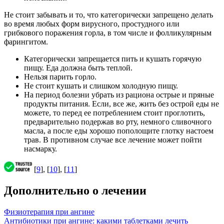
Не стоит забывать и то, что категорически запрещено делать
во время любых форм вирусного, простудного или
грибкового поражения горла, в том числе и фолликулярным
фарингитом.
Категорически запрещается пить и кушать горячую
пищу. Еда должна быть теплой.
Нельзя парить горло.
Не стоит кушать и слишком холодную пищу.
На период болезни убрать из рациона острые и пряные
продукты питания. Если, все же, жить без острой еды не
можете, то перед ее потреблением стоит проглотить,
предварительно подержав во рту, немного сливочного
масла, а после еды хорошо пополощите глотку настоем
трав. В противном случае все лечение может пойти
насмарку.
[
9
], [
10
], [
11
]
Дополнительно о лечении
Физиотерапия при ангине
Антибиотики при ангине: какими таблетками лечить