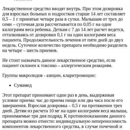
Лекарственное средство вводят внутрь. При этом дозировка
для взрослых больных и подростков старше 14 лет составляет
0,5 – 1 г принятые четыре раза в сутки. Малышам от трех до
семи – суточная доза рассчитывается по 0,05 г на один
килограмм веса ребенка. Деткам с 7 до 14 лет расчет ведется,
отталкиваясь от дозировки 0,1 г на один килограмм веса
пациента. Продолжительность лечения от пяти дней до двух
недель. Суточное количество препарата необходимо разделить
на четыре – шесть приемов.
Не стоит назначать данное лекарственное средство, если
пациент склонен к токсико – аллергическим реакциям.
Группы макролидов - азицин, кларитромицин:
Сумамед
Этот препарат принимают один раз в день, выдерживая
условие приема: час до приема пищи или два часа после его
завершения. Взрослая дозировка – 0,5 г на протяжении трех
дней. Детям из расчета 10 мг на один килограмм веса малыша,
принимаемые три дня подряд. К противопоказаниям данного
препарата можно отнести: индивидуальную непереносимость
компонентов лекарственного средства, в случае почечной и