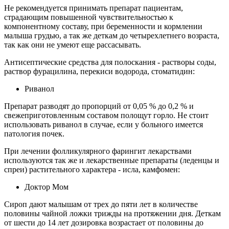
Не рекомендуется принимать препарат пациентам,
страдающим повышенной чувствительностью к
компонентному составу, при беременности и кормлении
малыша грудью, а так же деткам до четырехлетнего возраста,
так как они не умеют еще рассасывать.
Антисептические средства для полоскания - растворы соды,
раствор фурацилина, перекиси водорода, стоматидин:
Риванол
Препарат разводят до пропорций от 0,05 % до 0,2 % и
свежеприготовленным составом полощут горло. Не стоит
использовать риванол в случае, если у больного имеется
патология почек.
При лечении фолликулярного фарингит лекарствами
используются так же и лекарственные препараты (леденцы и
спреи) растительного характера - исла, камфомен:
Доктор Мом
Сироп дают малышам от трех до пяти лет в количестве
половины чайной ложки трижды на протяжении дня. Деткам
от шести до 14 лет дозировка возрастает от половины до