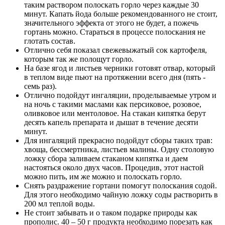
таким раствором полоскать горло через каждые 30
минут. Капать йода больше рекомендованного не стоит,
значительного эффекта от этого не будет, а пожечь
гортань можно. Стараться в процессе полоскания не
глотать состав.
Отлично себя показал свежевыжатый сок картофеля,
которым так же полощут горло.
На базе ягод и листьев черники готовят отвар, который
в теплом виде пьют на протяжении всего дня (пять -
семь раз).
Отлично подойдут ингаляции, проделываемые утром и
на ночь с такими маслами как персиковое, розовое,
оливковое или ментоловое. На стакан кипятка берут
десять капель препарата и дышат в течение десяти
минут.
Для ингаляций прекрасно подойдут сборы таких трав:
хвоща, бессмертника, листьев малины. Одну столовую
ложку сбора заливаем стаканом кипятка и даем
настояться около двух часов. Процедив, этот настой
можно пить, им же можно и полоскать горло.
Снять раздражение гортани помогут полоскания содой.
Для этого необходимо чайную ложку соды растворить в
200 мл теплой воды.
Не стоит забывать и о таком подарке природы как
прополис. 40 – 50 г продукта необходимо порезать как