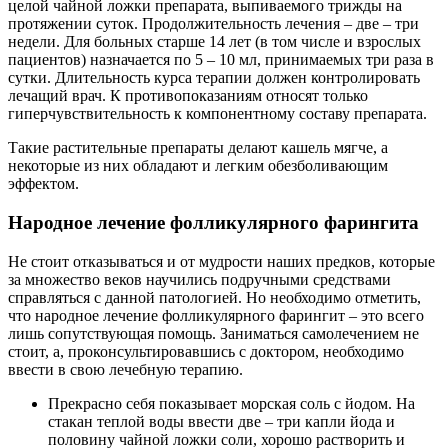
целой чайной ложки препарата, выпиваемого трижды на
протяжении суток. Продолжительность лечения – две – три
недели. Для больных старше 14 лет (в том числе и взрослых
пациентов) назначается по 5 – 10 мл, принимаемых три раза в
сутки. Длительность курса терапии должен контролировать
лечащий врач. К противопоказаниям относят только
гиперчувствительность к компонентному составу препарата.
Такие растительные препараты делают кашель мягче, а
некоторые из них обладают и легким обезболивающим
эффектом.
Народное лечение фолликулярного фарингита
Не стоит отказываться и от мудрости наших предков, которые
за множество веков научились подручными средствами
справляться с данной патологией. Но необходимо отметить,
что народное лечение фолликулярного фарингит – это всего
лишь сопутствующая помощь. Заниматься самолечением не
стоит, а, проконсультировавшись с доктором, необходимо
ввести в свою лечебную терапию.
Прекрасно себя показывает морская соль с йодом. На
стакан теплой воды ввести две – три капли йода и
половину чайной ложки соли, хорошо растворить и