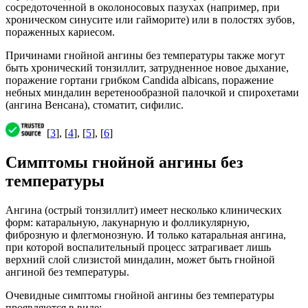
сосредоточенной в околоносовых пазухах (например, при
хроническом синусите или гайморите) или в полостях зубов,
пораженных кариесом.
Причинами гнойной ангины без температуры также могут
быть хронический тонзиллит, затрудненное новое дыхание,
поражение гортани грибком Candida albicans, поражение
небных миндалин веретенообразной палочкой и спирохетами
(ангина Венсана), стоматит, сифилис.
[
3
], [
4
], [
5
], [
6
]
Симптомы гнойной ангины без
температуры
Ангина (острый тонзиллит) имеет несколько клинических
форм: катаральную, лакунарную и фолликулярную,
фиброзную и флегмонозную. И только катаральная ангина,
при которой воспалительный процесс затрагивает лишь
верхний слой слизистой миндалин, может быть гнойной
ангиной без температуры.
Очевидные симптомы гнойной ангины без температуры
проявляются в виде: