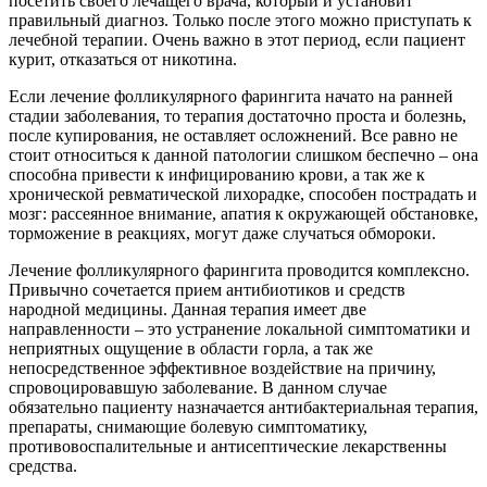
посетить своего лечащего врача, который и установит
правильный диагноз. Только после этого можно приступать к
лечебной терапии. Очень важно в этот период, если пациент
курит, отказаться от никотина.
Если лечение фолликулярного фарингита начато на ранней
стадии заболевания, то терапия достаточно проста и болезнь,
после купирования, не оставляет осложнений. Все равно не
стоит относиться к данной патологии слишком беспечно – она
способна привести к инфицированию крови, а так же к
хронической ревматической лихорадке, способен пострадать и
мозг: рассеянное внимание, апатия к окружающей обстановке,
торможение в реакциях, могут даже случаться обмороки.
Лечение фолликулярного фарингита проводится комплексно.
Привычно сочетается прием антибиотиков и средств
народной медицины. Данная терапия имеет две
направленности – это устранение локальной симптоматики и
неприятных ощущение в области горла, а так же
непосредственное эффективное воздействие на причину,
спровоцировавшую заболевание. В данном случае
обязательно пациенту назначается антибактериальная терапия,
препараты, снимающие болевую симптоматику,
противовоспалительные и антисептические лекарственны
средства.