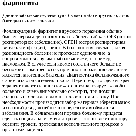
фарингита
Данное заболевание, зачастую, бывает либо вирусного, либо
бактериального генезиса.
Фолликулярный фарингит вирусного поражения обычно
бывает первым диагнозом таких заболеваний как ОРЗ (острое
респираторное заболевание), ОРВИ (острая респираторная
вирусная инфекция), грипп. В большинстве случаев, такая
разновидность болезни не протекает единолично, а
сопровождается другими заболеваниями, например,
насморком. В случае если кроме горла ничего больше не
беспокоит – быстрее всего, причиной поражения слизистой
является патогенная бактерия. Диагностика фолликулярного
фарингита относительно проста. Первично, что сделает врач –
терапевт или отоларинголог – это проанализирует жалобы
больного и очень внимательно осмотрит, при помощи
специальных зеркал и лампы, полость рта и глотку. При
необходимости производится забор материала (берется мазок
из глотки) для дальнейшего определения возбудителя
заболевания. В обязательном порядке больному придется
сделать общий анализ мочи и крови – это позволит доктору
оценить уровень протекания воспалительного процесса в
организме пациента.