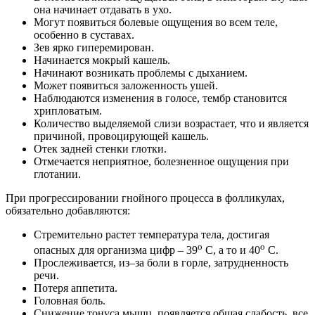
она начинает отдавать в ухо.
Могут появиться болевые ощущения во всем теле,
особенно в суставах.
Зев ярко гиперемирован.
Начинается мокрый кашель.
Начинают возникать проблемы с дыханием.
Может появиться заложенность ушей.
Наблюдаются изменения в голосе, тембр становится
хрипловатым.
Количество выделяемой слизи возрастает, что и является
причиной, провоцирующей кашель.
Отек задней стенки глотки.
Отмечается неприятное, болезненное ощущения при
глотании.
При прогрессировании гнойного процесса в фолликулах,
обязательно добавляются:
Стремительно растет температура тела, достигая
о
о
опасных для организма цифр – 39
С, а то и 40
С.
Прослеживается, из–за боли в горле, затрудненность
речи.
Потеря аппетита.
Головная боль.
Снижение тонуса мышц, появляется общая слабость, все