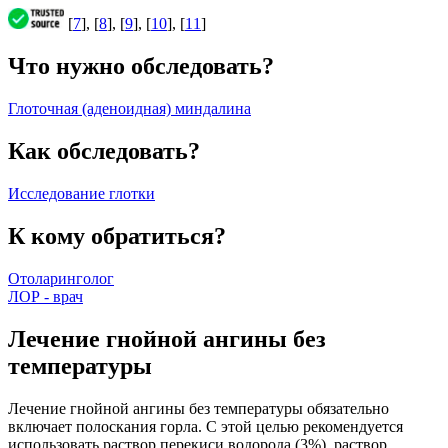
[
7
], [
8
], [
9
], [
10
], [
11
]
Что нужно обследовать?
Глоточная (аденоидная) миндалина
Как обследовать?
Исследование глотки
К кому обратиться?
Отоларинголог
ЛОР - врач
Лечение гнойной ангины без
температуры
Лечение гнойной ангины без температуры обязательно
включает полоскания горла. С этой целью рекомендуется
использовать раствор перекиси водорода (3%), раствор