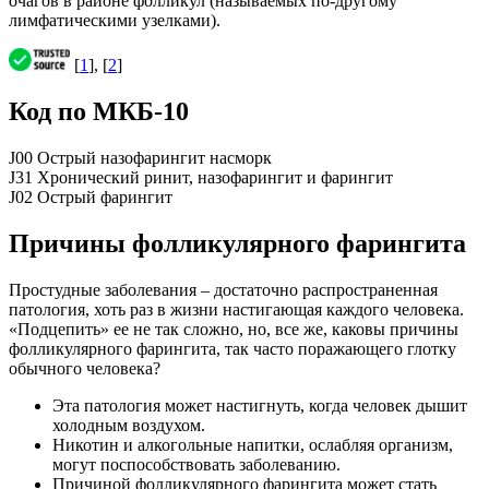
очагов в районе фолликул (называемых по-другому
лимфатическими узелками).
[
1
], [
2
]
Код по МКБ-10
J00 Острый назофарингит насморк
J31 Хронический ринит, назофарингит и фарингит
J02 Острый фарингит
Причины фолликулярного фарингита
Простудные заболевания – достаточно распространенная
патология, хоть раз в жизни настигающая каждого человека.
«Подцепить» ее не так сложно, но, все же, каковы причины
фолликулярного фарингита, так часто поражающего глотку
обычного человека?
Эта патология может настигнуть, когда человек дышит
холодным воздухом.
Никотин и алкогольные напитки, ослабляя организм,
могут поспособствовать заболеванию.
Причиной фолликулярного фарингита может стать