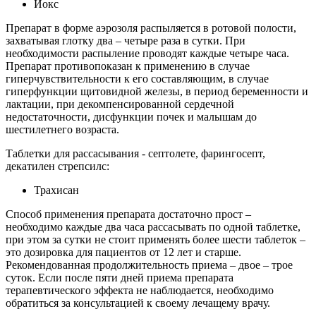
Йокс
Препарат в форме аэрозоля распыляется в ротовой полости,
захватывая глотку два – четыре раза в сутки. При
необходимости распыление проводят каждые четыре часа.
Препарат противопоказан к применению в случае
гиперчувствительности к его составляющим, в случае
гиперфункции щитовидной железы, в период беременности и
лактации, при декомпенсированной сердечной
недостаточности, дисфункции почек и малышам до
шестилетнего возраста.
Таблетки для рассасывания - септолете, фарингосепт,
декатилен стрепсилс:
Трахисан
Способ применения препарата достаточно прост –
необходимо каждые два часа рассасывать по одной таблетке,
при этом за сутки не стоит применять более шести таблеток –
это дозировка для пациентов от 12 лет и старше.
Рекомендованная продолжительность приема – двое – трое
суток. Если после пяти дней приема препарата
терапевтического эффекта не наблюдается, необходимо
обратиться за консультацией к своему лечащему врачу.