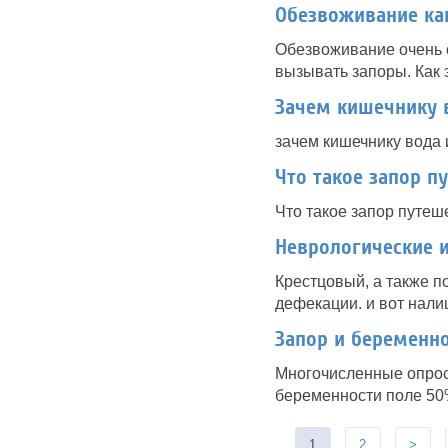
Обезвоживание ка
Обезвоживание очень о
вызывать запоры. Как 
Зачем кишечнику 
зачем кишечнику вода 
Что такое запор п
Что такое запор путеш
Неврологические 
Крестцовый, а также п
дефекации. и вот нали
Запор и беременно
Многочисленные опросы
беременности поле 50
1
2
>