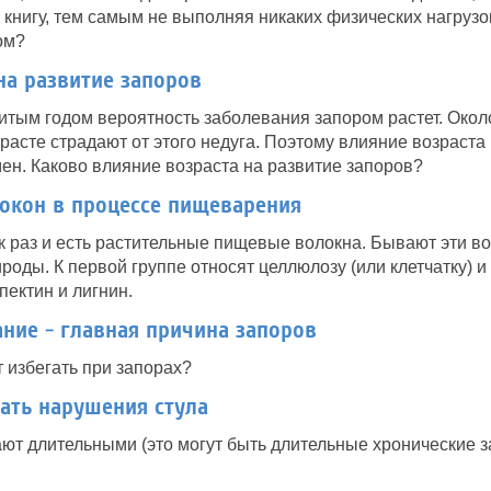
нигу, тем самым не выполняя никаких физических нагрузок
ом?
на развитие запоров
тым годом вероятность заболевания запором растет. Окол
асте страдают от этого недуга. Поэтому влияние возраста
мен. Каково влияние возраста на развитие запоров?
окон в процессе пищеварения
ак раз и есть растительные пищевые волокна. Бывают эти во
роды. К первой группе относят целлюлозу (или клетчатку) и
пектин и лигнин.
ние - главная причина запоров
т избегать при запорах?
ать нарушения стула
т длительными (это могут быть длительные хронические з