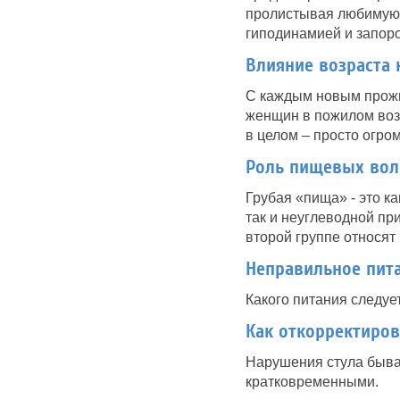
пролистывая любимую к
гиподинамией и запор
Влияние возраста 
С каждым новым прожи
женщин в пожилом возр
в целом – просто огро
Роль пищевых вол
Грубая «пища» - это к
так и неуглеводной при
второй группе относят 
Неправильное пита
Какого питания следуе
Как откорректиров
Нарушения стула бываю
кратковременными.