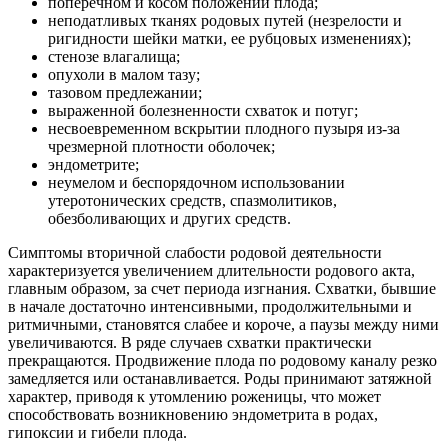
поперечном и косом положении плода;
неподатливых тканях родовых путей (незрелости и
ригидности шейки матки, ее рубцовых изменениях);
стенозе влагалища;
опухоли в малом тазу;
тазовом предлежании;
выраженной болезненности схваток и потуг;
несвоевременном вскрытии плодного пузыря из-за
чрезмерной плотности оболочек;
эндометрите;
неумелом и беспорядочном использовании
утеротонических средств, спазмолитиков,
обезболивающих и других средств.
Симптомы вторичной слабости родовой деятельности
характеризуется увеличением длительности родового акта,
главным образом, за счет периода изгнания. Схватки, бывшие
в начале достаточно интенсивными, продолжительными и
ритмичными, становятся слабее и короче, а паузы между ними
увеличиваются. В ряде случаев схватки практически
прекращаются. Продвижение плода по родовому каналу резко
замедляется или останавливается. Роды принимают затяжной
характер, приводя к утомлению роженицы, что может
способствовать возникновению эндометрита в родах,
гипоксии и гибели плода.