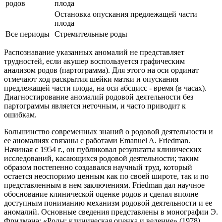
родов
плода
Остановка опускания предлежащей части
плода
Все периоды
Стремительные роды
Распознавание указанных аномалий не представляет
трудностей, если акушер воспользуется графическим
анализом родов (партограмма). Для этого на оси ординат
отмечают ход раскрытия шейки матки и опускания
предлежащей части плода, на оси абсцисс - время (в часах).
Диагностирование аномалий родовой деятельности без
партограммы является неточным, и часто приводит к
ошибкам.
Большинство современных знаний о родовой деятельности и
ее аномалиях связаны с работами Emanuel A. Friedman.
Начиная с 1954 г., он публиковал результаты клинических
исследований, касающихся родовой деятельности; таким
образом постепенно создавался научный труд, который
остается неоспоримо ценным как по своей широте, так и по
представленным в нем заключениям. Friedman дал научное
обоснование клинической оценке родов и сделал вполне
доступным пониманию механизм родовой деятельности и ее
аномалий. Основные сведения представлены в монографии Э.
Фридмана: «Роды: клиническая оценка и ведение» (1978)