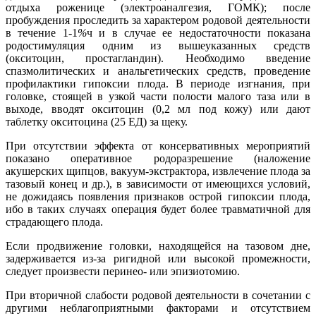
отдыха роженице (электроаналгезия, ГОМК); после
пробуждения проследить за характером родовой деятельности
в течение 1-1
%
ч и в случае ее недостаточности показана
родостимуляция одним из вышеуказанных средств
(окситоцин, простагландин). Необходимо введение
спазмолитических и анальгетических средств, проведение
профилактики гипоксии плода. В периоде изгнания, при
головке, стоящей в узкой части полости малого таза или в
выходе, вводят окситоцин (0,2 мл под кожу) или дают
таблетку окситоцина (25 ЕД) за щеку.
При отсутствии эффекта от консервативных мероприятий
показано оперативное родоразрешение (наложение
акушерских щипцов, вакуум-экстрактора, извлечение плода за
тазовый конец и др.), в зависимости от имеющихся условий,
не дожидаясь появления признаков острой гипоксии плода,
ибо в таких случаях операция будет более травматичной для
страдающего плода.
Если продвижение головки, находящейся на тазовом дне,
задерживается из-за ригидной или высокой промежности,
следует произвести перинео- или эпизиотомию.
При вторичной слабости родовой деятельности в сочетании с
другими неблагоприятными факторами и отсутствием