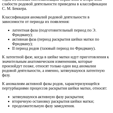
слабости родовой деятельности приведена в классификации
С. М. Беккера.
Классификация аномалий родовой деятельности в
зависимости от периода их появления:
латентная фаза (подготовительный период по Э.
Фридману);
активная фаза (период раскрытия шейки матки по
Фридману);
II период родов (тазовый период по Фридману).
К латентной фазе, когда в шейке матки идут приготовления к
значительным анатомическим изменениям, которые
произойдут позже, относят только один вид аномалии
родовой деятельности, а именно, затянувшуюся латентную
фазу.
К аномалиям активной фазы родов, характеризующейся
пертурбациями процессов раскрытия шейки матки, относят:
затянувшуюся активную фазу раскрытия;
вторичную остановку раскрытия шейки матки;
продолжительную фазу замедления.