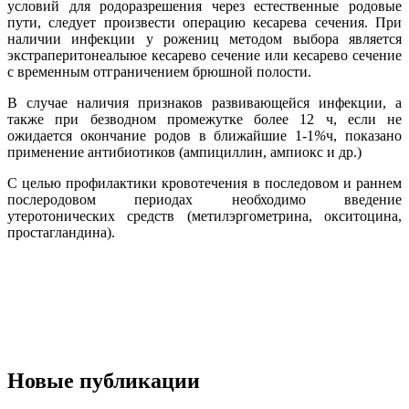
условий для родоразрешения через естественные родовые
пути, следует произвести операцию кесарева сечения. При
наличии инфекции у рожениц методом выбора является
экстраперитонеалыюе кесарево сечение или кесарево сечение
с временным отграничением брюшной полости.
В случае наличия признаков развивающейся инфекции, а
также при безводном промежутке более 12 ч, если не
ожидается окончание родов в ближайшие 1-1
%
ч, показано
применение антибиотиков (ампициллин, ампиокс и др.)
С целью профилактики кровотечения в последовом и раннем
послеродовом периодах необходимо введение
утеротонических средств (метилэргометрина, окситоцина,
простагландина).
Новые публикации