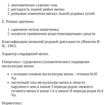
анатомическое сужение таза;
ригидность тканей шейки матки;
рубцовые изменения мягких тканей родовых путей.
Е. Разные причины:
сдавление петель кишечника;
неумелое применение родостимулирующих средств.
Классификация аномалий родовой деятельности (Яковлев И.
И., 1961)
Характер сокращений матки.
Гипертонус: судорожное (спазматическое) сокращение
мускулатуры матки:
с полным спазмом мускулатуры матки - тетания (0,05
%);
частичный спаз мускулатуры матки в области
наружного зева в начале I периода родов; нижнего
сегмента матки в конце I и в начале II периода родов (0,4
%).
Нормотонус: