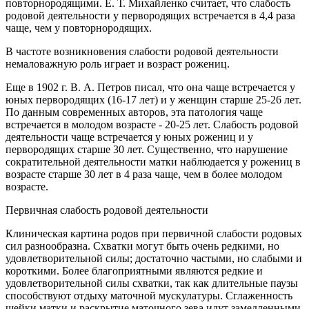
повторнородящими. Е. Т. Михайленко считает, что слабость
родовой деятельности у первородящих встречается в 4,4 раза
чаще, чем у повторнородящих.
В частоте возникновения слабости родовой деятельности
немаловажную роль играет и возраст рожениц.
Еще в 1902 г. B. А. Петров писал, что она чаще встречается у
юных первородящих (16-17 лет) и у женщин старше 25-26 лет.
По данным современных авторов, эта патология чаще
встречается в молодом возрасте - 20-25 лет. Слабость родовой
деятельности чаще встречается у юных рожениц и у
первородящих старше 30 лет. Существенно, что нарушение
сократительной деятельности матки наблюдается у рожениц в
возрасте старше 30 лет в 4 раза чаще, чем в более молодом
возрасте.
Первичная слабость родовой деятельности
Клиническая картина родов при первичной слабости родовых
сил разнообразна. Схватки могут быть очень редкими, но
удовлетворительной силы; достаточно частыми, но слабыми и
короткими. Более благоприятными являются редкие и
удовлетворительной силы схватки, так как длительные паузы
способствуют отдыху маточной мускулатуры. Сглаженность
шейки матки и раскрытие маточного зева идут замедленными