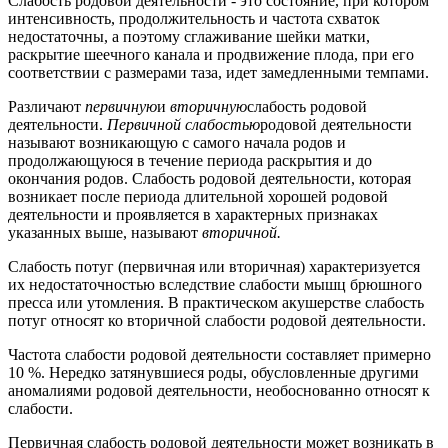
Слабость родовой деятельности - это состояние, при котором
интенсивность, продолжительность и частота схваток
недостаточны, а поэтому сглаживание шейки матки,
раскрытие шеечного канала и продвижение плода, при его
соответствии с размерами таза, идет замедленными темпами.
Различают
первичную
и
вторичную
слабость родовой
деятельности.
Первичной слабостью
родовой деятельности
называют возникающую с самого начала родов и
продолжающуюся в течение периода раскрытия и до
окончания родов. Слабость родовой деятельности, которая
возникает после периода длительной хорошей родовой
деятельности и проявляется в характерных признаках
указанных выше, называют
вторичной.
Слабость потуг (первичная или вторичная) характеризуется
их недостаточностью вследствие слабости мышц брюшного
пресса или утомления. В практическом акушерстве слабость
потуг относят ко вторичной слабости родовой деятельности.
Частота слабости родовой деятельности составляет примерно
10 %. Нередко затянувшиеся роды, обусловленные другими
аномалиями родовой деятельности, необоснованно относят к
слабости.
Первичная слабость родовой деятельности может возникать в