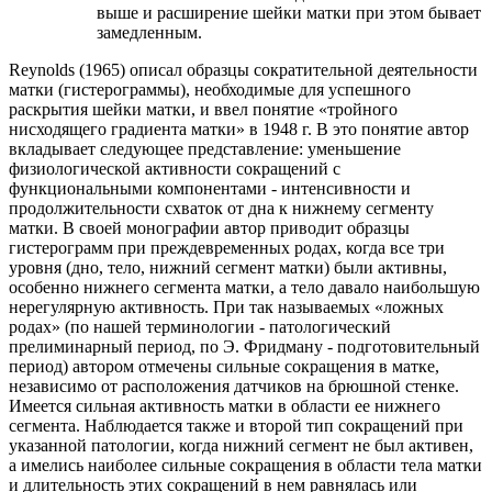
выше и расширение шейки матки при этом бывает
замедленным.
Reynolds (1965) описал образцы сократительной деятельности
матки (гистерограммы), необходимые для успешного
раскрытия шейки матки, и ввел понятие «тройного
нисходящего градиента матки» в 1948 г. В это понятие автор
вкладывает следующее представление: уменьшение
физиологической активности сокращений с
функциональными компонентами - интенсивности и
продолжительности схваток от дна к нижнему сегменту
матки. В своей монографии автор приводит образцы
гистерограмм при преждевременных родах, когда все три
уровня (дно, тело, нижний сегмент матки) были активны,
особенно нижнего сегмента матки, а тело давало наибольшую
нерегулярную активность. При так называемых «ложных
родах» (по нашей терминологии - патологический
прелиминарный период, по Э. Фридману - подготовительный
период) автором отмечены сильные сокращения в матке,
независимо от расположения датчиков на брюшной стенке.
Имеется сильная активность матки в области ее нижнего
сегмента. Наблюдается также и второй тип сокращений при
указанной патологии, когда нижний сегмент не был активен,
а имелись наиболее сильные сокращения в области тела матки
и длительность этих сокращений в нем равнялась или