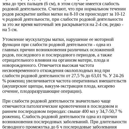
зева до трех пальцев (6 см), в этом случае имеется слабость
родовой деятельности. Считают, что при нормальном течении
родов раскрытие шейки матки на 8-10 см происходит за 10-12
ч родовой деятельности, при слабости родовой деятельности
за это же время маточный зев раскрывается на 2-4 см, редко -
на 5 см.
Утомление мускулатуры матки, нарушение ее моторной
функции при слабости родовой деятельности - одна из
главных причин возникновения различных осложнений
родов, последового и послеродового периодов, а также
отрицательного влияния на организм матери, плода и
новорожденного. Отмечается высокая частота
несвоевременного отхождения околоплодных вод при
слабости родовой деятельности от 27,5 % до 63,01 %. У 24-26
% рожениц увеличивается частота оперативных вмешательств
(акушерские щипцы, вакуум-экстракция плода, кесарево
сечение, плодоразрушающие операции).
При слабости родовой деятельности значительно чаще
отмечаются патологические кровотечения в последовом и
раннем послеродовом периодах: свыше 400 мл у 34,7-50,7 %
рожениц. Слабость родовой деятельности одна из причин
возникновения послеродовых заболеваний. При длительности
безводного промежутка до 6 ч послеродовые заболевания