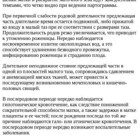
темпами, что четко видно при ведении партограммы.
При первичной слабости родовой деятельности предлежащая
часть длительное время остается подвижной, либо прижатой
ко входу в малый таз при ее соответствии с размерами таза.
Продолжительность родов резко увеличивается, что приводит
к утомлению роженицы. Нередко наблюдается
несвоевременное излитие околоплодных вод, а это
способствует удлинению безводного промежутка,
инфицированию роженицы и страданию плода.
Длительное неподвижное стояние предлежащей части в
одной из плоскостей малого таза, сопровождаясь сдавлением
и анемизацией мягких тканей, может привести к
последующему возникновению мочеполовых и кишечно-
половых свищей.
В послеродовом периоде нередко наблюдается
гипотоническое кровотечение, как следствие пониженной
сократительной способности матки, а также задержки в матке
плаценты и ее частей; после рождения последа по той же
причине наблюдаются гало- или атонические кровотечения. В
послеродовом периоде нередко возникают воспалительные
заболевания.