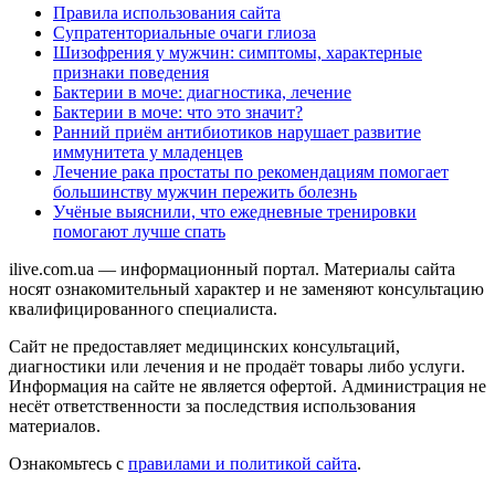
Правила использования сайта
Супратенториальные очаги глиоза
Шизофрения у мужчин: симптомы, характерные
признаки поведения
Бактерии в моче: диагностика, лечение
Бактерии в моче: что это значит?
Ранний приём антибиотиков нарушает развитие
иммунитета у младенцев
Лечение рака простаты по рекомендациям помогает
большинству мужчин пережить болезнь
Учёные выяснили, что ежедневные тренировки
помогают лучше спать
ilive.com.ua — информационный портал. Материалы сайта
носят ознакомительный характер и не заменяют консультацию
квалифицированного специалиста.
Сайт не предоставляет медицинских консультаций,
диагностики или лечения и не продаёт товары либо услуги.
Информация на сайте не является офертой. Администрация не
несёт ответственности за последствия использования
материалов.
Ознакомьтесь с
правилами и политикой сайта
.