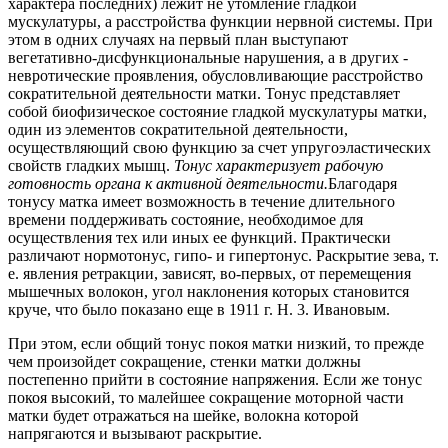
характера последних) лежит не утомление гладкой
мускулатуры, а расстройства функции нервной системы. При
этом в одних случаях на первый план выступают
вегетативно-дисфункциональные нарушения, а в других -
невротические проявления, обусловливающие расстройство
сократительной деятельности матки. Тонус представляет
собой биофизическое состояние гладкой мускулатуры матки,
один из элементов сократительной деятельности,
осуществляющий свою функцию за счет упругоэластических
свойств гладких мышц.
Тонус характеризует рабочую
готовность органа к активной деятельности.
Благодаря
тонусу матка имеет возможность в течение длительного
времени поддерживать состояние, необходимое для
осуществления тех или иных ее функций. Практически
различают нормотонус, гипо- и гипертонус. Раскрытие зева, т.
е. явления ретракции, зависят, во-первых, от перемещения
мышечных волокон, угол наклонения которых становится
круче, что было показано еще в 1911 г. Н. 3. Ивановым.
При этом, если общий тонус покоя матки низкий, то прежде
чем произойдет сокращение, стенки матки должны
постепенно прийти в состояние напряжения. Если же тонус
покоя высокий, то малейшее сокращение моторной части
матки будет отражаться на шейке, волокна которой
напрягаются и вызывают раскрытие.