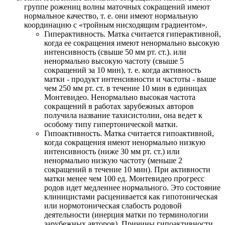
группе рожениц волны маточных сокращений имеют
нормальное качество, т. е. они имеют нормальную
координацию с «тройным нисходящим градиентом».
Гиперактивность. Матка считается гиперактивной,
когда ее сокращения имеют ненормально высокую
интенсивность (свыше 50 мм рт. ст.). или
ненормально высокую частоту (свыше 5
сокращений за 10 мин), т. е. когда активность
матки - продукт интенсивности и частоты - выше
чем 250 мм рт. ст. в течение 10 мин в единицах
Монтевидео. Ненормально высокая частота
сокращений в работах зарубежных авторов
получила название тахисистолии, она ведет к
особому типу гипертонической матки.
Гипоактивность. Матка считается гипоактивной,
когда сокращения имеют ненормально низкую
интенсивность (ниже 30 мм рт. ст.) или
ненормально низкую частоту (меньше 2
сокращений в течение 10 мин). При активности
матки менее чем 100 ед. Монтевидео прогресс
родов идет медленнее нормального. Это состояние
клиницистами расценивается как гипотоническая
или нормотоническая слабость родовой
деятельности (инерция матки по терминологии
зарубежных авторов). Причины гипоактивности