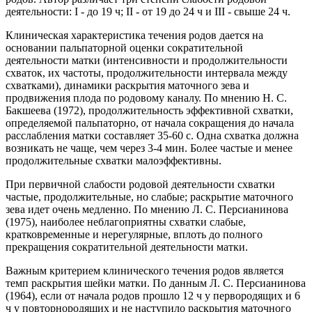
деятельности: I - до 19 ч; II - от 19 до 24 ч и III - свыше 24 ч.
Клиническая характеристика течения родов дается на
основании пальпаторной оценки сократительной
деятельности матки (интенсивности и продолжительности
схваток, их частоты, продолжительности интервала между
схватками), динамики раскрытия маточного зева и
продвижения плода по родовому каналу. По мнению Н. С.
Бакшеева (1972), продолжительность эффективной схватки,
определяемой пальпаторно, от начала сокращения до начала
расслабления матки составляет 35-60 с. Одна схватка должна
возникать не чаще, чем через 3-4 мин. Более частые и менее
продолжительные схватки малоэффективны.
При первичной слабости родовой деятельности схватки
частые, продолжительные, но слабые; раскрытие маточного
зева идет очень медленно. По мнению Л. С. Персианинова
(1975), наиболее неблагоприятны схватки слабые,
кратковременные и нерегулярные, вплоть до полного
прекращения сократительной деятельности матки.
Важным критерием клинического течения родов является
темп раскрытия шейки матки. По данным Л. С. Персианинова
(1964), если от начала родов прошло 12 ч у первородящих и 6
ч у повторнородящих и не наступило раскрытия маточного