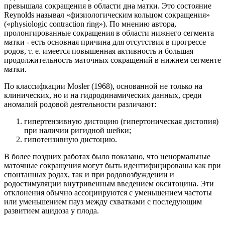
превышала сокращения в области дна матки. Это состояние
Reynolds называл «физиологическим кольцом сокращения»
(«physiologic contraction ring»). По мнению автора,
пролонгированные сокращения в области нижнего сегмента
матки - есть основная причина для отсутствия в прогрессе
родов, т. е. имеется повышенная активность и большая
продолжительность маточных сокращений в нижнем сегменте
матки.
По классифкации Mosler (1968), основанной не только на
клинических, но и на гидродинамических данных, среди
аномалий родовой деятельности различают:
гипертензивную дистоцию (гипертоническая дистопия)
при наличии ригидной шейки;
гипотензивную дистоцию.
В более поздних работах было показано, что ненормальные
маточные сокращения могут быть идентифицированы как при
спонтанных родах, так и при родовозбуждении и
родостимуляции внутривенным введением окситоцина. Эти
отклонения обычно ассоциируются с уменьшением частоты
или уменьшением пауз между схватками с последующим
развитием ацидоза у плода.