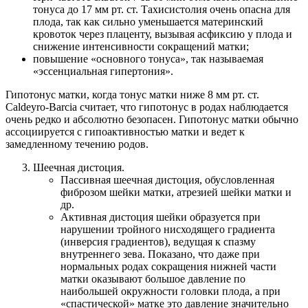
тонуса до 17 мм рт. ст. Тахисистолия очень опасна для
плода, так как сильно уменьшается материнский
кровоток через плаценту, вызывая асфиксию у плода и
снижение интенсивности сокращений матки;
повышение «основного тонуса», так называемая
«эссенциальная гипертония».
Гипотонус матки, когда тонус матки ниже 8 мм рт. ст.
Caldeyro-Barcia считает, что гипотонус в родах наблюдается
очень редко и абсолютно безопасен. Гипотонус матки обычно
ассоциируется с гипоактивностью матки и ведет к
замедленному течению родов.
Шеечная дистоция.
Пассивная шеечная дистоция, обусловленная
фиброзом шейки матки, атрезией шейки матки и
др.
Активная дистоция шейки образуется при
нарушении тройного нисходящего градиента
(инверсия градиентов), ведущая к спазму
внутреннего зева. Показано, что даже при
нормальных родах сокращения нижней части
матки оказывают большое давление по
наибольшей окружности головки плода, а при
«спастической» матке это давление значительно