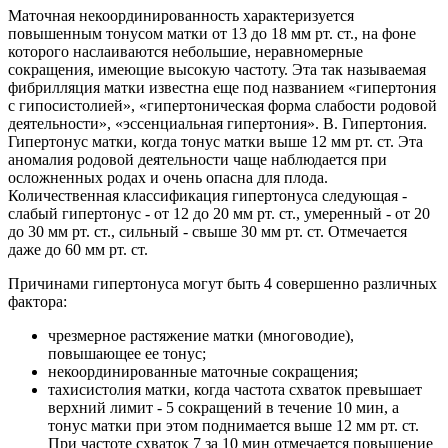
Маточная некоординированность характеризуется
повышенным тонусом матки от 13 до 18 мм рт. ст., на фоне
которого наслаиваются небольшие, неравномерные
сокращения, имеющие высокую частоту. Эта так называемая
фибрилляция матки известна еще под названием «гипертония
с гипосистолией», «гипертоническая форма слабости родовой
деятельности», «эссенциальная гипертония». В. Гипертония.
Гипертонус матки, когда тонус матки выше 12 мм рт. ст. Эта
аномалия родовой деятельности чаще наблюдается при
осложненных родах и очень опасна для плода.
Количественная классификация гипертонуса следующая -
слабый гипертонус - от 12 до 20 мм рт. ст., умеренный - от 20
до 30 мм рт. ст., сильный - свыше 30 мм рт. ст. Отмечается
даже до 60 мм рт. ст.
Причинами гипертонуса могут быть 4 совершенно различных
фактора:
чрезмерное растяжение матки (многоводие),
повышающее ее тонус;
некоординированные маточные сокращения;
тахисистолия матки, когда частота схваток превышает
верхний лимит - 5 сокращений в течение 10 мин, а
тонус матки при этом поднимается выше 12 мм рт. ст.
При частоте схваток 7 за 10 мин отмечается повышение