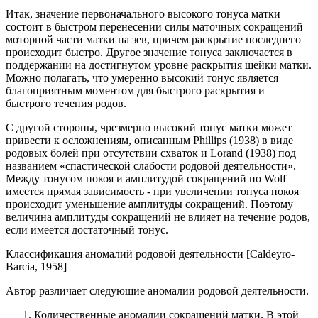
Итак, значение первоначального высокого тонуса матки
состоит в быстром перенесении силы маточных сокращений
моторной части матки на зев, причем раскрытие последнего
происходит быстро. Другое значение тонуса заключается в
поддержании на достигнутом уровне раскрытия шейки матки.
Можно полагать, что умеренно высокий тонус является
благоприятным моментом для быстрого раскрытия и
быстрого течения родов.
С другой стороны, чрезмерно высокий тонус матки может
привести к осложнениям, описанным Phillips (1938) в виде
родовых болей при отсутствии схваток и Lorand (1938) под
названием «спастической слабости родовой деятельности».
Между тонусом покоя и амплитудой сокращений по Wolf
имеется прямая зависимость - при увеличении тонуса покоя
происходит уменьшение амплитуды сокращений. Поэтому
величина амплитуды сокращений не влияет на течение родов,
если имеется достаточный тонус.
Классификация аномалий родовой деятельности [Caldeyro-
Barcia, 1958]
Автор различает следующие аномалии родовой деятельности.
Количественные аномалии сокращений матки. В этой