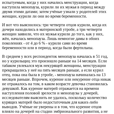
испытуемым, когда у них начались менструации, когда
наступила менопауза, курили ли их мужья в период между
двумя этими датами; затем учёные узнали у родителей этих
женщин, курили ли они во время беременности.
И вот что выяснилось: три четверти отцов курили, когда их
дочери находились в материнской утробе, а три четверти
женщин заявили, что их мужья курили до того, как у них,
жён, началась менопауза. Лишь немногие дамы в обоих
поколениях - от 4 до 6 % - курили сами во время
беременности или в период, когда были фертильны.
В среднем у всех респонденток менопауза началась в 51 год,
но у курильщиц это произошло раньше на 14 месяцев. Если
табаком увлекался муж некурящей женщины, менструации
прекращались у неё на пять месяцев раньше, а если курил
отец, пока она была в утробе, - менопауза начиналась на 13
месяцев раньше. Впрочем, курение или некурение отца никак
не отражалось на том, в каком возрасте девочка становилась
девушкой. Как курение матерей отражается на времени
наступления половой зрелости и менопаузы у дочерей,
исследователям выяснить не удалось, поскольку количество
курящих матерей было недостаточным для каких-либо
выводов. Учёные не уверены и в том, что курение отцов
влияло на дочерей на стадии эмбрионального развития, а не