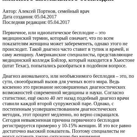
Автор: Алексей Портнов, семейный врач
Дата создания: 05.04.2017
Последняя редакция: 05.04.2017
Первичное, или идиопатическое бесплодие – это
медицинский термин, который означает, что по всем
показателям женщина может забеременеть, однако этого не
происходит. Такой диагноз часто ставит в тупик и врачей, и
саму женщину. Американские специалисты, представляющие
медицинский колледж Бэйлор, который находится в Хьюстоне
(штат Техас), попытались разобраться в подобном вопросе.
Диагноз аномального, или необъяснимого бесплодия – это, по
сути, своеобразный вызов для ученых всего мира. Ведь
косвенно это признание несовершенных диагностических
возможностей современной медицины и науки. Согласно
статистике, ещё около 40 лет назад подобный диагноз врачи
ставили каждой второй супружеской паре. Однако, с
постепенным усовершенствованием диагностических
методик, этот процент медленно, но верно сокращался.
Сегодня невыясненная причина первичного бесплодия
регистрируется примерно у 10-15% женщин. И это все равно
достаточно высокий показатель. Поэтому специалисты не
могут оставить такую ситуацию без внимания.