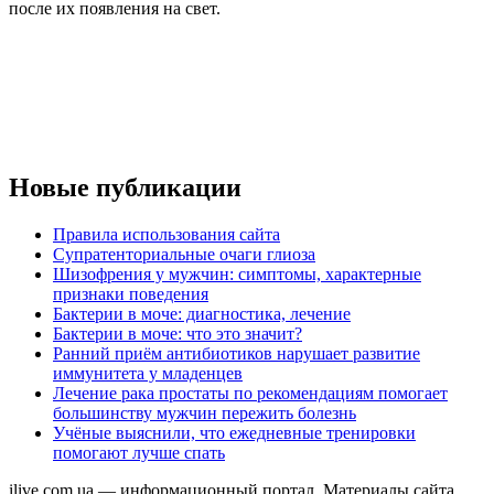
после их появления на свет.
Новые публикации
Правила использования сайта
Супратенториальные очаги глиоза
Шизофрения у мужчин: симптомы, характерные
признаки поведения
Бактерии в моче: диагностика, лечение
Бактерии в моче: что это значит?
Ранний приём антибиотиков нарушает развитие
иммунитета у младенцев
Лечение рака простаты по рекомендациям помогает
большинству мужчин пережить болезнь
Учёные выяснили, что ежедневные тренировки
помогают лучше спать
ilive.com.ua — информационный портал. Материалы сайта