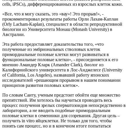
cells, iPSCs), дифференцированных из взрослых клеток кожи.
«Все, что я могу сказать, это «вау»! Это прорыв!», -
прокомментировал результаты работы Орли Лахам-Каплан
(Orly Lacham-Kaplan), специалист в области репродуктивной
биологии из Университета Монаш (Monash University) в
Австралии.
Эта работа предоставляет доказательства того, «что
полученные из эмбриональных стволовых клеток
примордиальные половые клетки могут развиваться в
функциональные половые клетки», - присоединяется к его
мнению Амандер Кларк (Amander Clark), биолог из
Калифорнийского университета в Лос-Анджелесе (University
of California, Los Angeles), назвавший работу японских
исследователей «решающим прорывом в нашем понимании
принципов развития половых клеток».
По словам Саиту, ученым предстоит обойти еще множество
препятствий. Им хотелось бы научиться проводить весь
процесс получения зрелых сперматозоидов непосредственно в
лаборатории, а не вводить подобные примордиальным
половые клетки в семенники для созревания. Другая цель –
получить in vitro яйцеклетки. Не только для того, чтобы
понять сам процесс, но и в конечном итоге попытаться