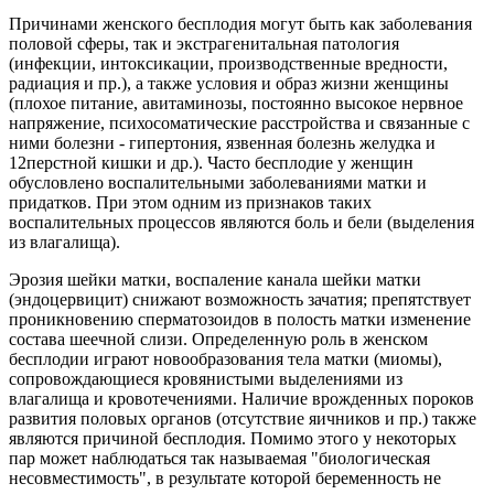
Причинами женского бесплодия могут быть как заболевания
половой сферы, так и экстрагенитальная патология
(инфекции, интоксикации, производственные вредности,
радиация и пр.), а также условия и образ жизни женщины
(плохое питание, авитаминозы, постоянно высокое нервное
напряжение, психосоматические расстройства и связанные с
ними болезни - гипертония, язвенная болезнь желудка и
12перстной кишки и др.). Часто бесплодие у женщин
обусловлено воспалительными заболеваниями матки и
придатков. При этом одним из признаков таких
воспалительных процессов являются боль и бели (выделения
из влагалища).
Эрозия шейки матки, воспаление канала шейки матки
(эндоцервицит) снижают возможность зачатия; препятствует
проникновению сперматозоидов в полость матки изменение
состава шеечной слизи. Определенную роль в женском
бесплодии играют новообразования тела матки (миомы),
сопровождающиеся кровянистыми выделениями из
влагалища и кровотечениями. Наличие врожденных пороков
развития половых органов (отсутствие яичников и пр.) также
являются причиной бесплодия. Помимо этого у некоторых
пар может наблюдаться так называемая "биологическая
несовместимость", в результате которой беременность не