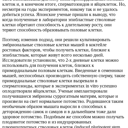
клеток и, в конечном итоге, сперматозоидов и яйцеклеток. Но,
несмотря на годы экспериментов, никому так и не удалось
добиться успеха. Японские ученые пришли к выводу, что
когда полученные в лаборатории эпибластные стволовые
клетки обретают способность к длительному росту, они
теряют способность образовывать половые клетки.
Поэтому, изменив подход, они решили культивировать
эмбриональные стволовые клетки мышей в коктейле
ростовых факторов, чтобы получить клетки, близкие к
эпибластным, которые живут всего несколько дней.
Исследователи установили, что 2-х дневные клетки можно
использовать для получения клеток, близких к
примордиальным половым клеткам. Введенные в семенники
мышей, неспособных производить собственную сперму, такие
примордиальные стволовые клетки вызревали в
сперматозоиды, которые в экспериментах in vitro успешно
оплодотворяли яйцеклетки. Ученые имплантировали
получившиеся эмбрионы суррогатным матерям, которые и
произвели на свет нормальное потомство. Родившиеся таким
необычным образом мышата выросли в способных к
деторождению самок и самцов и в дальнейшем тоже дали
здоровое потомство. Подобным же способом можно получать
плодовитое потомство и из индуцированных
плюрипотентных стволовых клеток (induced pluripotent stem