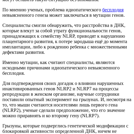
По мнению ученых, проблема идиопатического
бесплодия
невыясненного генеза может заключаться в мутации генов.
Специалисты смогли обнаружить, что расстройства в ДНК,
которые влекут за собой утрату функциональности генов,
принадлежащих к семейству NLRP, приводят к нарушению
плацентарного развития, к потере зародыша ещё до момента
имплантации, либо к рождению ребенка с множественными
дефектами развития.
Именно мутации, как считают специалисты, являются
исходными причинами идиопатического невыясненного
бесплодия.
Для подтверждения своих догадок о влиянии нарушенных
инактивированных генов NLRP2 и NLRP7 на процессы
репродукции в женском организме, научные сотрудники
поставили опытный эксперимент на грызунах. И, несмотря на
то, что мыши считаются носителями лишь первого гена
(NLRP2), ученые сделали предположение, что его значение
можно приравнять и ко второму гену (NLRP7).
Грызуны, которые подверглись генетической модификации с
блокировкой активности определенной ДНК, ничем не