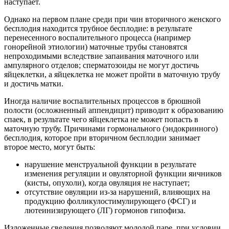
наступает.
Однако на первом плане среди при чин вторичного женского
бесплодия находится трубное бесплодие: в результате
перенесенного воспалительного процесса (например
гонорейной этиологии) маточные трубы становятся
непроходимыми вследствие запаивания маточного или
ампулярного отделов; сперматозоиды не могут достичь
яйцеклетки, а яйцеклетка не может пройти в маточную трубу
и достичь матки.
Иногда наличие воспалительных процессов в брюшной
полости (осложненный аппендицит) приводит к образованию
спаек, в результате чего яйцеклетка не может попасть в
маточную трубу. Причинами гормонального (эндокринного)
бесплодия, которое при вторичном бесплодии занимает
второе место, могут быть:
нарушение менструальной функции в результате
изменения регуляции и овуляторной функции яичников
(кисты, опухоли), когда овуляция не наступает;
отсутствие овуляции из-за нарушений, влияющих на
продукцию фолликулостимулирующего (ФСГ) и
лютеинизирующего (ЛГ) гормонов гипофиза.
Изложенные сведения позволяют молодой паре, при условии