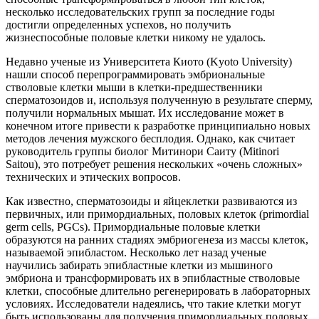
несколько исследовательских групп за последние годы
достигли определенных успехов, но получить
жизнеспособные половые клетки никому не удалось.
Недавно ученые из Университета Киото (Kyoto University)
нашли способ перепрограммировать эмбриональные
стволовые клетки мыши в клетки-предшественники
сперматозоидов и, используя полученную в результате сперму,
получили нормальных мышат. Их исследование может в
конечном итоге привести к разработке принципиально новых
методов лечения мужского бесплодия. Однако, как считает
руководитель группы биолог Митинори Саиту (Mitinori
Saitou), это потребует решения нескольких «очень сложных»
технических и этических вопросов.
Как известно, сперматозоиды и яйцеклетки развиваются из
первичных, или примордиальных, половых клеток (primordial
germ cells, PGCs). Примордиальные половые клетки
образуются на ранних стадиях эмбриогенеза из массы клеток,
называемой эпибластом. Несколько лет назад ученые
научились забирать эпибластные клетки из мышиного
эмбриона и трансформировать их в эпибластные стволовые
клетки, способные длительно регенерировать в лабораторных
условиях. Исследователи надеялись, что такие клетки могут
быть использованы для получения примордиальных половых