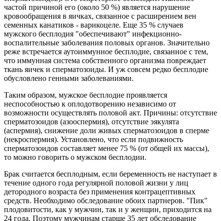
частой причиной его (около 50 %) является нарушение
кровообращения в яичках, связанное с расширением вен
семенных канатиков - варикоцеле. Еще 35 % случаев
мужского бесплодия "обеспечивают" инфекционно-
воспалительные заболевания половых органов. Значительно
реже встречается аутоиммунное бесплодие, связанное с тем,
что иммунная система собственного организма повреждает
ткань яичек и сперматозоиды. И уж совсем редко бесплодие
обусловлено генными заболеваниями.
Таким образом, мужское бесплодие проявляется
неспособностью к оплодотворению независимо от
возможности осуществлять половой акт. Причины: отсутствие
сперматозоидов (азооспермия), отсутствие эякулята
(аспермия), снижение доли живых сперматозоидов в сперме
(некроспермия). Установлено, что если подвижность
сперматозоидов составляет менее 75 % (от общей их массы),
то можно говорить о мужском бесплодии.
Брак считается бесплодным, если беременность не наступает в
течение одного года регулярной половой жизни у лиц
детородного возраста без применения контрацептивных
средств. Необходимо обследование обоих партнеров. "Пик"
плодовитости, как у мужчин, так и у женщин, приходится на
24 года. Поэтому мужчинам старше 35 лет обследование