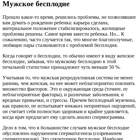
Мужское бесплодие
Прошло какое-то время, решились проблемы, не позволявшие
вам думать о рождении ребенка: карьера сделана,
материальное положение стабилизировалось, жилищные
проблемы решены. Самое время завести ребенка. Но... К
сожалению, часто случается так, что многие благополучные,
любящие пары сталкиваются с проблемой бесплодия.
Когда говорят о бесплодии, то обычно имеют в виду женское
бесплодие, забывая, что мужскому бесплодию в этой
печальной статистике принадлежит чуть меньше 50 %.
Учитывая то, что мужская репродуктивная система не менее
ранима, чем женская, на нее может неблагоприятно повлиять
множество факторов. Это и окружающая среда (точнее, ее
неблагоприятные факторы), и различные заболевания, и
вредные привычки, и стрессы. Причем бесплодный мужчина,
как правило, не испытывает никаких неприятных ощущений,
он считает себя полностью здоровым и крайне удивляется,
когда врач предлагает ему сделать анализ спермограммы.
Дело в том, что в большинстве случаев мужское бесплодие
обусловлено нарушением сперматогенеза (созреванием
сперматозоидов). Это секреторное бесплодие. Наиболее