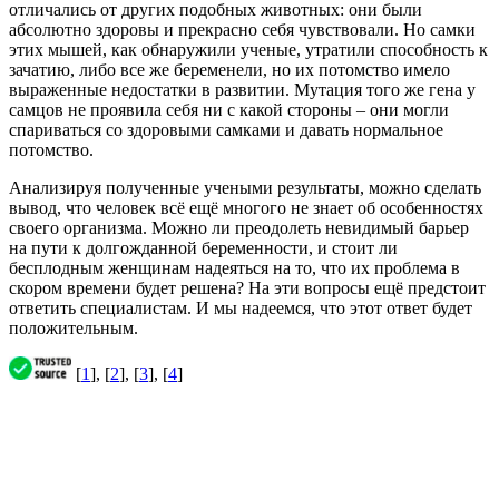
отличались от других подобных животных: они были
абсолютно здоровы и прекрасно себя чувствовали. Но самки
этих мышей, как обнаружили ученые, утратили способность к
зачатию, либо все же беременели, но их потомство имело
выраженные недостатки в развитии. Мутация того же гена у
самцов не проявила себя ни с какой стороны – они могли
спариваться со здоровыми самками и давать нормальное
потомство.
Анализируя полученные учеными результаты, можно сделать
вывод, что человек всё ещё многого не знает об особенностях
своего организма. Можно ли преодолеть невидимый барьер
на пути к долгожданной беременности, и стоит ли
бесплодным женщинам надеяться на то, что их проблема в
скором времени будет решена? На эти вопросы ещё предстоит
ответить специалистам. И мы надеемся, что этот ответ будет
положительным.
[
1
], [
2
], [
3
], [
4
]