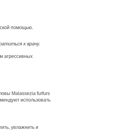
нской помощью.
атиться к врачу.
ем агрессивных
вы Malassezia furfurs
комендуют использовать
пить, увлажнить и