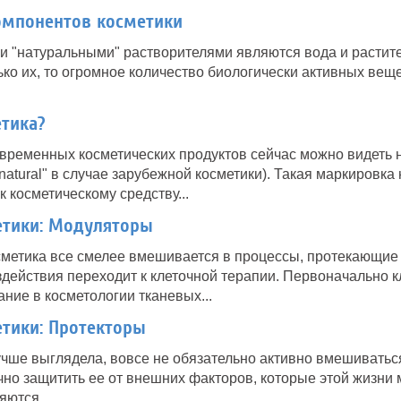
омпонентов косметики
 "натуральными" растворителями являются вода и растит
ько их, то огромное количество биологически активных вещ
тика?
овременных косметических продуктов сейчас можно видеть 
 natural" в случае зарубежной косметики). Такая маркировк
 косметическому средству...
тики: Модуляторы
метика все смелее вмешивается в процессы, протекающие в
действия переходит к клеточной терапии. Первоначально к
ние в косметологии тканевых...
тики: Протекторы
учше выглядела, вовсе не обязательно активно вмешиватьс
очно защитить ее от внешних факторов, которые этой жизни 
ются...