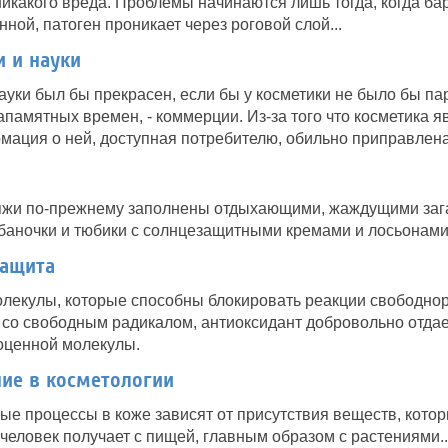
икакого вреда. Проблемы начинаются лишь тогда, когда ба
ной, патоген проникает через роговой слой...
 и науки
ауки был бы прекрасен, если бы у косметики не было бы па
апамятных времен, - коммерции. Из-за того что косметика я
мация о ней, доступная потребителю, обильно приправлена
ляжи по-прежнему заполнены отдыхающими, жаждущими заг
 баночки и тюбики с солнцезащитными кремами и лосьонами.
защита
олекулы, которые способны блокировать реакции свободно
 со свободным радикалом, антиоксидант добровольно отдае
оценной молекулы.
ие в косметологии
е процессы в коже зависят от присутствия веществ, котор
 человек получает с пищей, главным образом с растениями..