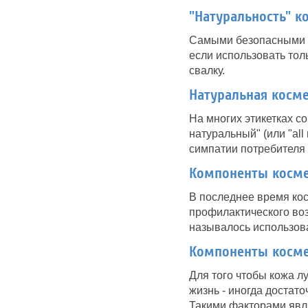
"Натуральность" к
Самыми безопасными и
если использовать тол
свалку.
Натуральная косме
На многих этикетках с
натуральный" (или "all
симпатии потребителя к
Компоненты косме
В последнее время кос
профилактического воз
называлось использова
Компоненты косме
Для того чтобы кожа л
жизнь - иногда достат
Такими факторами явля