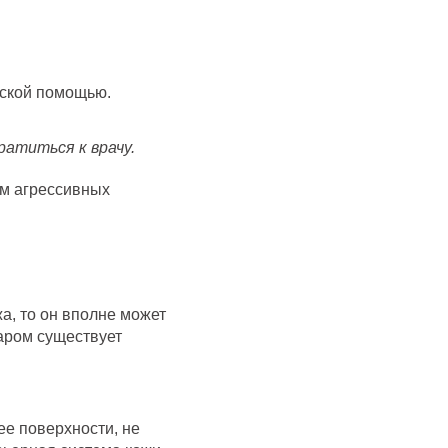
нской помощью.
атиться к врачу.
ем агрессивных
а, то он вполне может
аром существует
ее поверхности, не