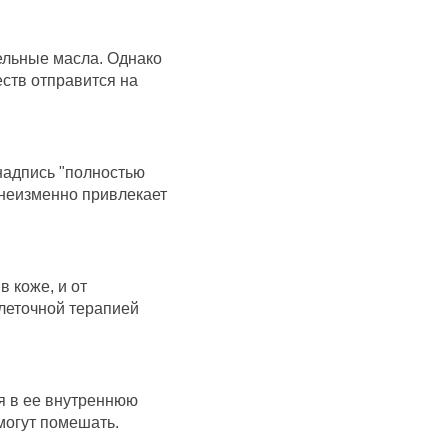
ельные масла. Однако
еств отправится на
надпись "полностью
а неизменно привлекает
 коже, и от
леточной терапией
я в ее внутреннюю
могут помешать.