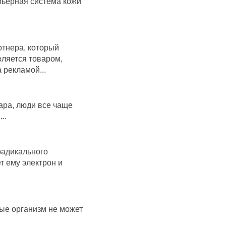
рьерная система кожи
ртнера, который
вляется товаром,
 рекламой...
ара, люди все чаще
..
радикального
т ему электрон и
ые организм не может